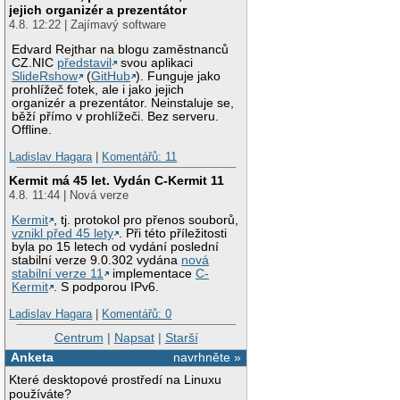
jejich organizér a prezentátor
4.8. 12:22 | Zajímavý software
Edvard Rejthar na blogu zaměstnanců
CZ.NIC
představil
svou aplikaci
SlideRshow
(
GitHub
). Funguje jako
prohlížeč fotek, ale i jako jejich
organizér a prezentátor. Neinstaluje se,
běží přímo v prohlížeči. Bez serveru.
Offline.
Ladislav Hagara
|
Komentářů: 11
Kermit má 45 let. Vydán C-Kermit 11
4.8. 11:44 | Nová verze
Kermit
, tj. protokol pro přenos souborů,
vznikl před 45 lety
. Při této příležitosti
byla po 15 letech od vydání poslední
stabilní verze 9.0.302 vydána
nová
stabilní verze 11
implementace
C-
Kermit
. S podporou IPv6.
Ladislav Hagara
|
Komentářů: 0
Centrum
|
Napsat
|
Starší
Anketa
navrhněte »
Které desktopové prostředí na Linuxu
používáte?