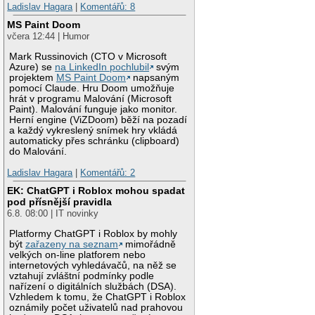
Ladislav Hagara
|
Komentářů: 8
MS Paint Doom
včera 12:44 | Humor
Mark Russinovich (CTO v Microsoft
Azure) se
na LinkedIn pochlubil
svým
projektem
MS Paint Doom
napsaným
pomocí Claude. Hru Doom umožňuje
hrát v programu Malování (Microsoft
Paint). Malování funguje jako monitor.
Herní engine (ViZDoom) běží na pozadí
a každý vykreslený snímek hry vkládá
automaticky přes schránku (clipboard)
do Malování.
Ladislav Hagara
|
Komentářů: 2
EK: ChatGPT i Roblox mohou spadat
pod přísnější pravidla
6.8. 08:00 | IT novinky
Platformy ChatGPT i Roblox by mohly
být
zařazeny na seznam
mimořádně
velkých on-line platforem nebo
internetových vyhledávačů, na něž se
vztahují zvláštní podmínky podle
nařízení o digitálních službách (DSA).
Vzhledem k tomu, že ChatGPT i Roblox
oznámily počet uživatelů nad prahovou