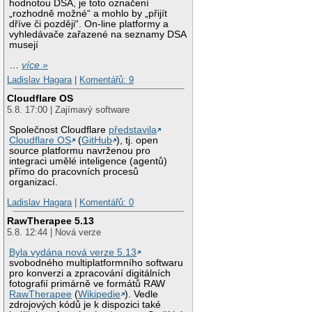
hodnotou DSA, je toto označení
„rozhodně možné“ a mohlo by „přijít
dříve či později“. On-line platformy a
vyhledávače zařazené na seznamy DSA
musejí
…
více »
Ladislav Hagara
|
Komentářů: 9
Cloudflare OS
5.8. 17:00 | Zajímavý software
Společnost Cloudflare
představila
Cloudflare OS
(
GitHub
), tj. open
source platformu navrženou pro
integraci umělé inteligence (agentů)
přímo do pracovních procesů
organizací.
Ladislav Hagara
|
Komentářů: 0
RawTherapee 5.13
5.8. 12:44 | Nová verze
Byla vydána nová verze 5.13
svobodného multiplatformního softwaru
pro konverzi a zpracování digitálních
fotografií primárně ve formátů RAW
RawTherapee
(
Wikipedie
). Vedle
zdrojových kódů je k dispozici také