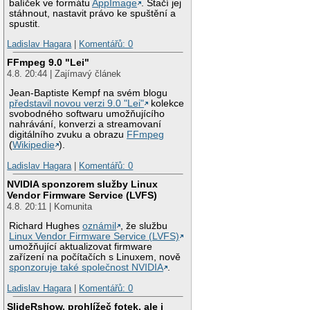
balíček ve formátu
AppImage
. Stačí jej
stáhnout, nastavit právo ke spuštění a
spustit.
Ladislav Hagara
|
Komentářů: 0
FFmpeg 9.0 "Lei"
4.8. 20:44 | Zajímavý článek
Jean-Baptiste Kempf na svém blogu
představil novou verzi 9.0 "Lei"
kolekce
svobodného softwaru umožňujícího
nahrávání, konverzi a streamovaní
digitálního zvuku a obrazu
FFmpeg
(
Wikipedie
).
Ladislav Hagara
|
Komentářů: 0
NVIDIA sponzorem služby Linux
Vendor Firmware Service (LVFS)
4.8. 20:11 | Komunita
Richard Hughes
oznámil
, že službu
Linux Vendor Firmware Service (LVFS)
umožňující aktualizovat firmware
zařízení na počítačích s Linuxem, nově
sponzoruje také společnost NVIDIA
.
Ladislav Hagara
|
Komentářů: 0
SlideRshow, prohlížeč fotek, ale i