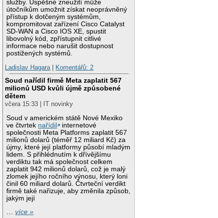
služby. Úspěšné zneužití může
útočníkům umožnit získat neoprávněný
přístup k dotčeným systémům,
kompromitovat zařízení Cisco Catalyst
SD-WAN a Cisco IOS XE, spustit
libovolný kód, zpřístupnit citlivé
informace nebo narušit dostupnost
postižených systémů.
Ladislav Hagara
|
Komentářů: 2
Soud nařídil firmě Meta zaplatit 567
milionů USD kvůli újmě způsobené
dětem
včera 15:33 | IT novinky
Soud v americkém státě Nové Mexiko
ve čtvrtek
nařídil
internetové
společnosti Meta Platforms zaplatit 567
milionů dolarů (téměř 12 miliard Kč) za
újmy, které její platformy působí mladým
lidem. S přihlédnutím k dřívějšímu
verdiktu tak má společnost celkem
zaplatit 942 milionů dolarů, což je malý
zlomek jejího ročního výnosu, který loni
činil 60 miliard dolarů. Čtvrteční verdikt
firmě také nařizuje, aby změnila způsob,
jakým její
…
více »