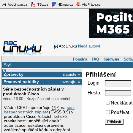
AbcLinuxu.cz
ITBiz.cz
HDmag.cz
AbcPráce.cz
AbcLinuxu
hledá autory
!
Poradna
FAQ
Hardware
Softw
Styl
×
Přihlášení
Zprávičky
napište »
Pracovní nabídky
inzerujte »
Login:
Série bezpečnostních záplat v
Heslo:
produktech Cisco
včera 16:00 | Bezpečnostní upozornění
Neukládat 
Vládní CERT upozorňuje (
𝕏
) na
sérii
bezpečnostních záplat
(CVSS 9.9) v
Používat H
produktech Cisco řešících kritické
zranitelnosti umožňující obejití
autentizace, eskalaci oprávnění,
vzdálené spuštění kódu a odepření