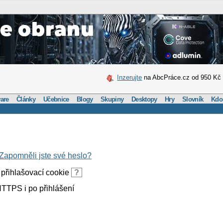
Inzerujte
na AbcPráce.cz od 950 Kč
are
Články
Učebnice
Blogy
Skupiny
Desktopy
Hry
Slovník
Kdo
Zapomněli jste své heslo?
přihlašovací cookie
?
TTPS i po přihlášení