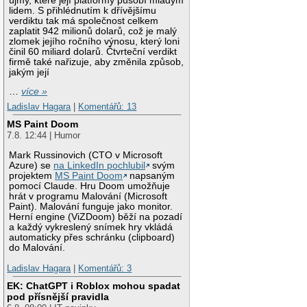
újmy, které její platformy působí mladým
lidem. S přihlédnutím k dřívějšímu
verdiktu tak má společnost celkem
zaplatit 942 milionů dolarů, což je malý
zlomek jejího ročního výnosu, který loni
činil 60 miliard dolarů. Čtvrteční verdikt
firmě také nařizuje, aby změnila způsob,
jakým její
…
více »
Ladislav Hagara
|
Komentářů: 13
MS Paint Doom
7.8. 12:44 | Humor
Mark Russinovich (CTO v Microsoft
Azure) se
na LinkedIn pochlubil
svým
projektem
MS Paint Doom
napsaným
pomocí Claude. Hru Doom umožňuje
hrát v programu Malování (Microsoft
Paint). Malování funguje jako monitor.
Herní engine (ViZDoom) běží na pozadí
a každý vykreslený snímek hry vkládá
automaticky přes schránku (clipboard)
do Malování.
Ladislav Hagara
|
Komentářů: 3
EK: ChatGPT i Roblox mohou spadat
pod přísnější pravidla