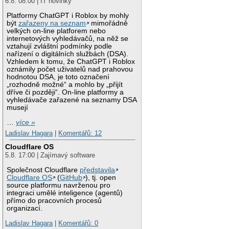
6.8. 08:00 | IT novinky
Platformy ChatGPT i Roblox by mohly
být
zařazeny na seznam
mimořádně
velkých on-line platforem nebo
internetových vyhledávačů, na něž se
vztahují zvláštní podmínky podle
nařízení o digitálních službách (DSA).
Vzhledem k tomu, že ChatGPT i Roblox
oznámily počet uživatelů nad prahovou
hodnotou DSA, je toto označení
„rozhodně možné“ a mohlo by „přijít
dříve či později“. On-line platformy a
vyhledávače zařazené na seznamy DSA
musejí
…
více »
Ladislav Hagara
|
Komentářů: 12
Cloudflare OS
5.8. 17:00 | Zajímavý software
Společnost Cloudflare
představila
Cloudflare OS
(
GitHub
), tj. open
source platformu navrženou pro
integraci umělé inteligence (agentů)
přímo do pracovních procesů
organizací.
Ladislav Hagara
|
Komentářů: 0