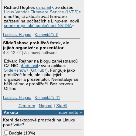
Richard Hughes
oznámil
, že službu
Linux Vendor Firmware Service (LVFS)
umožňující aktualizovat firmware
zařízení na počítačích s Linuxem, nově
sponzoruje také společnost NVIDIA
.
Ladislav Hagara
|
Komentářů: 0
SlideRshow, prohlížeč fotek, ale i
jejich organizér a prezentátor
4.8. 12:22 | Zajímavý software
Edvard Rejthar na blogu zaměstnanců
CZ.NIC
představil
svou aplikaci
SlideRshow
(
GitHub
). Funguje jako
prohlížeč fotek, ale i jako jejich
organizér a prezentátor. Neinstaluje se,
běží přímo v prohlížeči. Bez serveru.
Offline.
Ladislav Hagara
|
Komentářů: 11
Centrum
|
Napsat
|
Starší
Anketa
navrhněte »
Které desktopové prostředí na Linuxu
používáte?
Budgie
(
10%
)