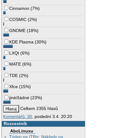
Cinnamon
(
7%
)
COSMIC
(
2%
)
GNOME
(
18%
)
KDE Plasma
(
30%
)
LXQt
(
6%
)
MATE
(
6%
)
TDE
(
2%
)
Xfce
(
15%
)
jiné/žádné
(
23%
)
Celkem 2355 hlasů
Komentářů: 30
, poslední 3.4. 20:20
Rozcestník
AbcLinuxu
Týden na ITBiz: Náklady na