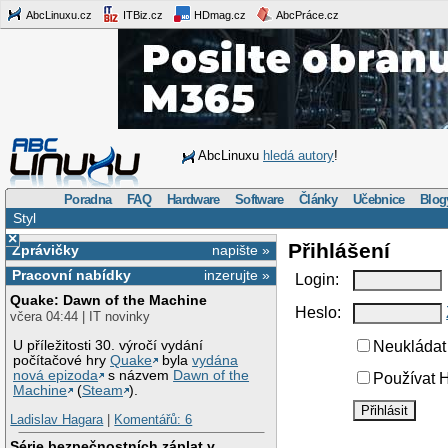
AbcLinuxu.cz
ITBiz.cz
HDmag.cz
AbcPráce.cz
AbcLinuxu
hledá autory
!
Poradna
FAQ
Hardware
Software
Články
Učebnice
Blog
Styl
×
Přihlášení
Zprávičky
napište »
Pracovní nabídky
inzerujte »
Login:
Quake: Dawn of the Machine
Heslo:
včera 04:44 | IT novinky
U příležitosti 30. výročí vydání
Neukládat 
počítačové hry
Quake
byla
vydána
nová epizoda
s názvem
Dawn of the
Používat H
Machine
(
Steam
).
Ladislav Hagara
|
Komentářů: 6
Série bezpečnostních záplat v