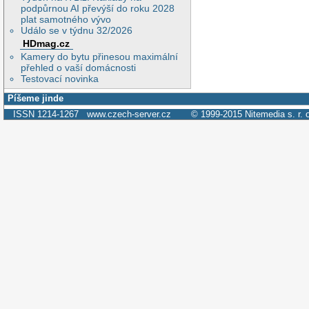
podpůrnou AI převýší do roku 2028
plat samotného vývo
Událo se v týdnu 32/2026
HDmag.cz
Kamery do bytu přinesou maximální
přehled o vaší domácnosti
Testovací novinka
Píšeme jinde
ISSN 1214-1267
www.czech-server.cz
© 1999-2015
Nitemedia s. r. 