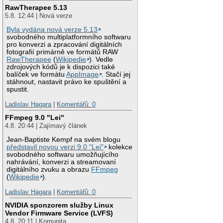
RawTherapee 5.13
5.8. 12:44 | Nová verze
Byla vydána nová verze 5.13
svobodného multiplatformního softwaru
pro konverzi a zpracování digitálních
fotografií primárně ve formátů RAW
RawTherapee
(
Wikipedie
). Vedle
zdrojových kódů je k dispozici také
balíček ve formátu
AppImage
. Stačí jej
stáhnout, nastavit právo ke spuštění a
spustit.
Ladislav Hagara
|
Komentářů: 0
FFmpeg 9.0 "Lei"
4.8. 20:44 | Zajímavý článek
Jean-Baptiste Kempf na svém blogu
představil novou verzi 9.0 "Lei"
kolekce
svobodného softwaru umožňujícího
nahrávání, konverzi a streamovaní
digitálního zvuku a obrazu
FFmpeg
(
Wikipedie
).
Ladislav Hagara
|
Komentářů: 0
NVIDIA sponzorem služby Linux
Vendor Firmware Service (LVFS)
4.8. 20:11 | Komunita