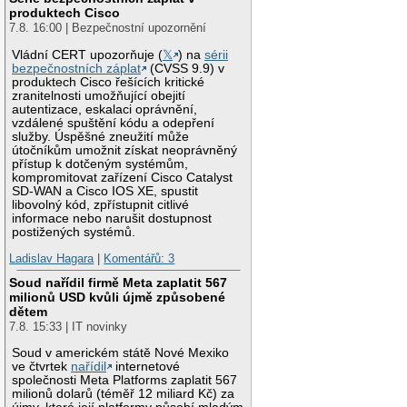
produktech Cisco
7.8. 16:00 | Bezpečnostní upozornění
Vládní CERT upozorňuje (
𝕏
) na
sérii
bezpečnostních záplat
(CVSS 9.9) v
produktech Cisco řešících kritické
zranitelnosti umožňující obejití
autentizace, eskalaci oprávnění,
vzdálené spuštění kódu a odepření
služby. Úspěšné zneužití může
útočníkům umožnit získat neoprávněný
přístup k dotčeným systémům,
kompromitovat zařízení Cisco Catalyst
SD-WAN a Cisco IOS XE, spustit
libovolný kód, zpřístupnit citlivé
informace nebo narušit dostupnost
postižených systémů.
Ladislav Hagara
|
Komentářů: 3
Soud nařídil firmě Meta zaplatit 567
milionů USD kvůli újmě způsobené
dětem
7.8. 15:33 | IT novinky
Soud v americkém státě Nové Mexiko
ve čtvrtek
nařídil
internetové
společnosti Meta Platforms zaplatit 567
milionů dolarů (téměř 12 miliard Kč) za