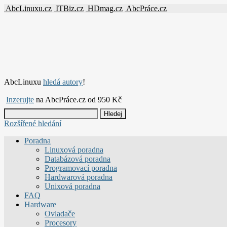
AbcLinuxu.cz
ITBiz.cz
HDmag.cz
AbcPráce.cz
AbcLinuxu
hledá autory
!
Inzerujte
na AbcPráce.cz od 950 Kč
Rozšířené hledání
Poradna
Linuxová poradna
Databázová poradna
Programovací poradna
Hardwarová poradna
Unixová poradna
FAQ
Hardware
Ovladače
Procesory