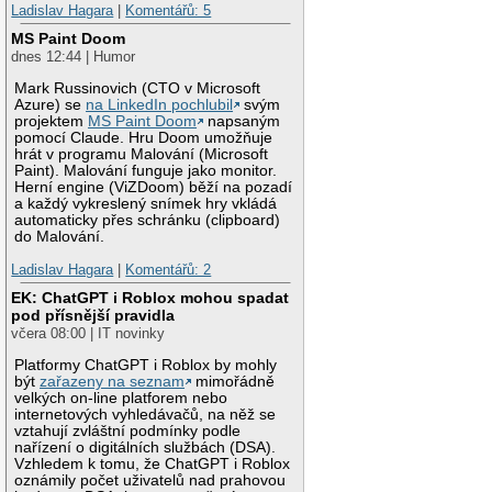
Ladislav Hagara
|
Komentářů: 5
MS Paint Doom
dnes 12:44 | Humor
Mark Russinovich (CTO v Microsoft
Azure) se
na LinkedIn pochlubil
svým
projektem
MS Paint Doom
napsaným
pomocí Claude. Hru Doom umožňuje
hrát v programu Malování (Microsoft
Paint). Malování funguje jako monitor.
Herní engine (ViZDoom) běží na pozadí
a každý vykreslený snímek hry vkládá
automaticky přes schránku (clipboard)
do Malování.
Ladislav Hagara
|
Komentářů: 2
EK: ChatGPT i Roblox mohou spadat
pod přísnější pravidla
včera 08:00 | IT novinky
Platformy ChatGPT i Roblox by mohly
být
zařazeny na seznam
mimořádně
velkých on-line platforem nebo
internetových vyhledávačů, na něž se
vztahují zvláštní podmínky podle
nařízení o digitálních službách (DSA).
Vzhledem k tomu, že ChatGPT i Roblox
oznámily počet uživatelů nad prahovou