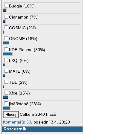
Budgie
(
10%
)
Cinnamon
(
7%
)
COSMIC
(
2%
)
GNOME
(
18%
)
KDE Plasma
(
30%
)
LXQt
(
6%
)
MATE
(
6%
)
TDE
(
2%
)
Xfce
(
15%
)
jiné/žádné
(
23%
)
Celkem 2340 hlasů
Komentářů: 30
, poslední 3.4. 20:20
Rozcestník