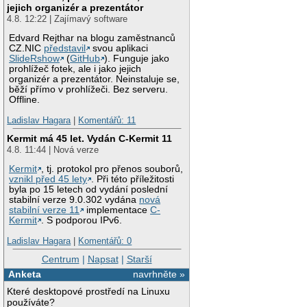
jejich organizér a prezentátor
4.8. 12:22 | Zajímavý software
Edvard Rejthar na blogu zaměstnanců
CZ.NIC
představil
svou aplikaci
SlideRshow
(
GitHub
). Funguje jako
prohlížeč fotek, ale i jako jejich
organizér a prezentátor. Neinstaluje se,
běží přímo v prohlížeči. Bez serveru.
Offline.
Ladislav Hagara
|
Komentářů: 11
Kermit má 45 let. Vydán C-Kermit 11
4.8. 11:44 | Nová verze
Kermit
, tj. protokol pro přenos souborů,
vznikl před 45 lety
. Při této příležitosti
byla po 15 letech od vydání poslední
stabilní verze 9.0.302 vydána
nová
stabilní verze 11
implementace
C-
Kermit
. S podporou IPv6.
Ladislav Hagara
|
Komentářů: 0
Centrum
|
Napsat
|
Starší
Anketa
navrhněte »
Které desktopové prostředí na Linuxu
používáte?