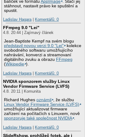
balíček ve formátu
AppImage
. Stačí jej
stáhnout, nastavit právo ke spuštění a
spustit.
Ladislav Hagara
|
Komentářů: 0
FFmpeg 9.0 "Lei"
4.8. 20:44 | Zajímavý článek
Jean-Baptiste Kempf na svém blogu
představil novou verzi 9.0 "Lei"
kolekce
svobodného softwaru umožňujícího
nahrávání, konverzi a streamovaní
digitálního zvuku a obrazu
FFmpeg
(
Wikipedie
).
Ladislav Hagara
|
Komentářů: 0
NVIDIA sponzorem služby Linux
Vendor Firmware Service (LVFS)
4.8. 20:11 | Komunita
Richard Hughes
oznámil
, že službu
Linux Vendor Firmware Service (LVFS)
umožňující aktualizovat firmware
zařízení na počítačích s Linuxem, nově
sponzoruje také společnost NVIDIA
.
Ladislav Hagara
|
Komentářů: 0
SlideRshow, prohlížeč fotek, ale i