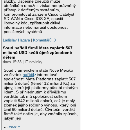
služby. Úspěšné zneužití může
útočníkům umožnit získat neoprávněný
přístup k dotčeným systémům,
kompromitovat zařízení Cisco Catalyst
SD-WAN a Cisco IOS XE, spustit
libovolný kód, zpřístupnit citlivé
informace nebo narušit dostupnost
postižených systémů.
Ladislav Hagara
|
Komentářů: 0
Soud nařídil firmě Meta zaplatit 567
milionů USD kvůli újmě způsobené
dětem
dnes 15:33 | IT novinky
Soud v americkém státě Nové Mexiko
ve čtvrtek
nařídil
internetové
společnosti Meta Platforms zaplatit 567
milionů dolarů (téměř 12 miliard Kč) za
újmy, které její platformy působí mladým
lidem. S přihlédnutím k dřívějšímu
verdiktu tak má společnost celkem
zaplatit 942 milionů dolarů, což je malý
zlomek jejího ročního výnosu, který loni
činil 60 miliard dolarů. Čtvrteční verdikt
firmě také nařizuje, aby změnila způsob,
jakým její
…
více »