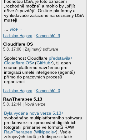
hodnotou DSA, je toto označení
„rozhodně možné“ a mohlo by „přijít
dříve či později“. On-line platformy a
vyhledávače zařazené na seznamy DSA
musejí
…
více »
Ladislav Hagara
|
Komentářů: 9
Cloudflare OS
5.8. 17:00 | Zajímavý software
Společnost Cloudflare
představila
Cloudflare OS
(
GitHub
), tj. open
source platformu navrženou pro
integraci umělé inteligence (agentů)
přímo do pracovních procesů
organizací.
Ladislav Hagara
|
Komentářů: 0
RawTherapee 5.13
5.8. 12:44 | Nová verze
Byla vydána nová verze 5.13
svobodného multiplatformního softwaru
pro konverzi a zpracování digitálních
fotografií primárně ve formátů RAW
RawTherapee
(
Wikipedie
). Vedle
zdrojových kódů je k dispozici také