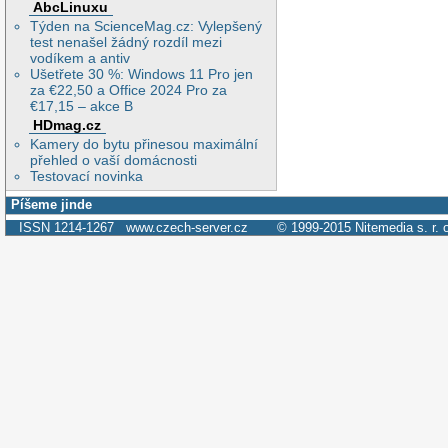
AbcLinuxu
Týden na ScienceMag.cz: Vylepšený
test nenašel žádný rozdíl mezi
vodíkem a antiv
Ušetřete 30 %: Windows 11 Pro jen
za €22,50 a Office 2024 Pro za
€17,15 – akce B
HDmag.cz
Kamery do bytu přinesou maximální
přehled o vaší domácnosti
Testovací novinka
Píšeme jinde
ISSN 1214-1267
www.czech-server.cz
© 1999-2015
Nitemedia s. r. 