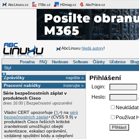
AbcLinuxu.cz
ITBiz.cz
HDmag.cz
AbcPráce.cz
AbcLinuxu
hledá autory
!
Poradna
FAQ
Hardware
Software
Články
Učebnice
Blog
Styl
×
Přihlášení
Zprávičky
napište »
Pracovní nabídky
inzerujte »
Login:
Série bezpečnostních záplat v
Heslo:
produktech Cisco
dnes 16:00 | Bezpečnostní upozornění
Neukládat 
Vládní CERT upozorňuje (
𝕏
) na
sérii
bezpečnostních záplat
(CVSS 9.9) v
Používat H
produktech Cisco řešících kritické
zranitelnosti umožňující obejití
autentizace, eskalaci oprávnění,
vzdálené spuštění kódu a odepření