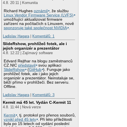
4.8. 20:11 | Komunita
Richard Hughes
oznámil
, že službu
Linux Vendor Firmware Service (LVFS)
umožňující aktualizovat firmware
zařízení na počítačích s Linuxem, nově
sponzoruje také společnost NVIDIA
.
Ladislav Hagara
|
Komentářů: 1
SlideRshow, prohlížeč fotek, ale i
jejich organizér a prezentátor
4.8. 12:22 | Zajímavý software
Edvard Rejthar na blogu zaměstnanců
CZ.NIC
představil
svou aplikaci
SlideRshow
(
GitHub
). Funguje jako
prohlížeč fotek, ale i jako jejich
organizér a prezentátor. Neinstaluje se,
běží přímo v prohlížeči. Bez serveru.
Offline.
Ladislav Hagara
|
Komentářů: 3
Kermit má 45 let. Vydán C-Kermit 11
4.8. 11:44 | Nová verze
Kermit
, tj. protokol pro přenos souborů,
vznikl před 45 lety
. Při této příležitosti
byla po 15 letech od vydání poslední