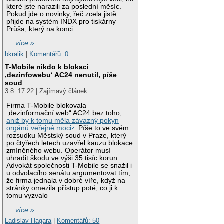
které jste narazili za poslední měsíc.
Pokud jde o novinky, řeč zcela jistě
přijde na systém INDX pro tiskárny
Průša, který na konci
…
více »
bkralik
|
Komentářů: 0
T-Mobile nikdo k blokaci
‚dezinfowebu‘ AC24 nenutil, píše
soud
3.8. 17:22 | Zajímavý článek
Firma T-Mobile blokovala
„dezinformační web“ AC24 bez toho,
aniž by k tomu měla závazný pokyn
orgánů veřejné moci
. Píše to ve svém
rozsudku Městský soud v Praze, který
po čtyřech letech uzavřel kauzu blokace
zmíněného webu. Operátor musí
uhradit škodu ve výši 35 tisíc korun.
Advokát společnosti T-Mobile se snažil i
u odvolacího senátu argumentovat tím,
že firma jednala v dobré víře, když na
stránky omezila přístup poté, co ji k
tomu vyzvalo
…
více »
Ladislav Hagara
|
Komentářů: 50