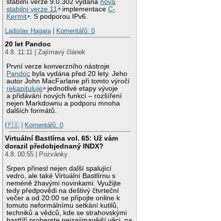
stabilní verze 9.0.302 vydána
nová
stabilní verze 11
implementace
C-
Kermit
. S podporou IPv6.
Ladislav Hagara
|
Komentářů: 0
20 let Pandoc
4.8. 11:11 | Zajímavý článek
První verze konverzního nástroje
Pandoc
byla vydána před 20 lety. Jeho
autor John MacFarlane při tomto výročí
rekapituluje
jednotlivé etapy vývoje
a přidávání nových funkcí – rozšíření
nejen Markdownu a podporu mnoha
dalších formátů.
|🇵🇸
|
Komentářů: 0
Virtuální Bastlírna vol. 65: Už vám
dorazil předobjednaný INDX?
4.8. 00:55 | Pozvánky
Srpen přinesl nejen další spalující
vedro, ale také Virtuální Bastlírnu s
neméně žhavými novinkami. Využijte
tedy předpovědi na deštivý čtvrteční
večer a od 20:00 se připojte online k
tomuto neformálnímu setkání kutilů,
techniků a vědců, kde se strahovskými
bastlíři proberete nejzajímavější věci, na