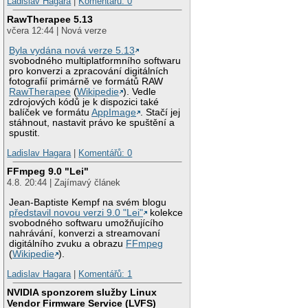
Ladislav Hagara
|
Komentářů: 0
RawTherapee 5.13
včera 12:44 | Nová verze
Byla vydána nová verze 5.13
svobodného multiplatformního softwaru
pro konverzi a zpracování digitálních
fotografií primárně ve formátů RAW
RawTherapee
(
Wikipedie
). Vedle
zdrojových kódů je k dispozici také
balíček ve formátu
AppImage
. Stačí jej
stáhnout, nastavit právo ke spuštění a
spustit.
Ladislav Hagara
|
Komentářů: 0
FFmpeg 9.0 "Lei"
4.8. 20:44 | Zajímavý článek
Jean-Baptiste Kempf na svém blogu
představil novou verzi 9.0 "Lei"
kolekce
svobodného softwaru umožňujícího
nahrávání, konverzi a streamovaní
digitálního zvuku a obrazu
FFmpeg
(
Wikipedie
).
Ladislav Hagara
|
Komentářů: 1
NVIDIA sponzorem služby Linux
Vendor Firmware Service (LVFS)