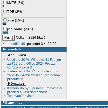
MATE
(
6%
)
TDE
(
2%
)
Xfce
(
15%
)
jiné/žádné
(
23%
)
Celkem 2326 hlasů
Komentářů: 30
, poslední 3.4. 20:20
Rozcestník
AbcLinuxu
Ušetřete 30 %: Windows 11 Pro jen
za €22,50 a Office 2024 Pro za
€17,15 – akce B
Týden na ITBiz: Čína podle zdrojů
zahájila výrobu zařízení pro domácí
produkci v
HDmag.cz
Kamery do bytu přinesou maximální
přehled o vaší domácnosti
Testovací novinka
Píšeme jinde