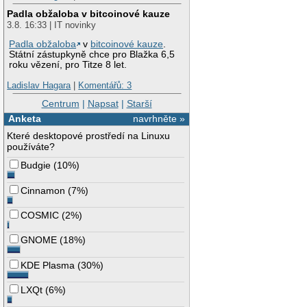
Padla obžaloba v bitcoinové kauze
3.8. 16:33 | IT novinky
Padla obžaloba
v
bitcoinové kauze
.
Státní zástupkyně chce pro Blažka 6,5
roku vězení, pro Titze 8 let.
Ladislav Hagara
|
Komentářů: 3
Centrum
|
Napsat
|
Starší
Anketa
navrhněte »
Které desktopové prostředí na Linuxu
používáte?
Budgie
(
10%
)
Cinnamon
(
7%
)
COSMIC
(
2%
)
GNOME
(
18%
)
KDE Plasma
(
30%
)
LXQt
(
6%
)