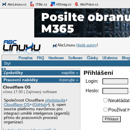
AbcLinuxu.cz
ITBiz.cz
HDmag.cz
AbcPráce.cz
AbcLinuxu
hledá autory
!
Poradna
FAQ
Hardware
Software
Články
Učebnice
Blog
Styl
×
Přihlášení
Zprávičky
napište »
Pracovní nabídky
inzerujte »
Login:
Cloudflare OS
Heslo:
včera 17:00 | Zajímavý software
Společnost Cloudflare
představila
Neukládat 
Cloudflare OS
(
GitHub
), tj. open
source platformu navrženou pro
Používat H
integraci umělé inteligence (agentů)
přímo do pracovních procesů
organizací.