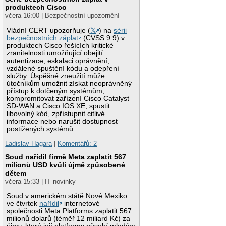
produktech Cisco
včera 16:00 | Bezpečnostní upozornění
Vládní CERT upozorňuje (
𝕏
) na
sérii
bezpečnostních záplat
(CVSS 9.9) v
produktech Cisco řešících kritické
zranitelnosti umožňující obejití
autentizace, eskalaci oprávnění,
vzdálené spuštění kódu a odepření
služby. Úspěšné zneužití může
útočníkům umožnit získat neoprávněný
přístup k dotčeným systémům,
kompromitovat zařízení Cisco Catalyst
SD-WAN a Cisco IOS XE, spustit
libovolný kód, zpřístupnit citlivé
informace nebo narušit dostupnost
postižených systémů.
Ladislav Hagara
|
Komentářů: 2
Soud nařídil firmě Meta zaplatit 567
milionů USD kvůli újmě způsobené
dětem
včera 15:33 | IT novinky
Soud v americkém státě Nové Mexiko
ve čtvrtek
nařídil
internetové
společnosti Meta Platforms zaplatit 567
milionů dolarů (téměř 12 miliard Kč) za