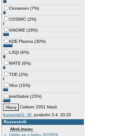
Cinnamon
(
7%
)
COSMIC
(
2%
)
GNOME
(
18%
)
KDE Plasma
(
30%
)
LXQt
(
6%
)
MATE
(
6%
)
TDE
(
2%
)
Xfce
(
15%
)
jiné/žádné
(
23%
)
Celkem 2351 hlasů
Komentářů: 30
, poslední 3.4. 20:20
Rozcestník
AbcLinuxu
Událo se v týdnu 32/2026