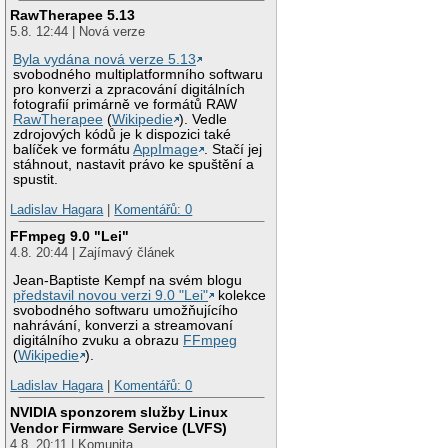
RawTherapee 5.13
5.8. 12:44 | Nová verze
Byla vydána nová verze 5.13
svobodného multiplatformního softwaru
pro konverzi a zpracování digitálních
fotografií primárně ve formátů RAW
RawTherapee
(
Wikipedie
). Vedle
zdrojových kódů je k dispozici také
balíček ve formátu
AppImage
. Stačí jej
stáhnout, nastavit právo ke spuštění a
spustit.
Ladislav Hagara
|
Komentářů: 0
FFmpeg 9.0 "Lei"
4.8. 20:44 | Zajímavý článek
Jean-Baptiste Kempf na svém blogu
představil novou verzi 9.0 "Lei"
kolekce
svobodného softwaru umožňujícího
nahrávání, konverzi a streamovaní
digitálního zvuku a obrazu
FFmpeg
(
Wikipedie
).
Ladislav Hagara
|
Komentářů: 0
NVIDIA sponzorem služby Linux
Vendor Firmware Service (LVFS)
4.8. 20:11 | Komunita