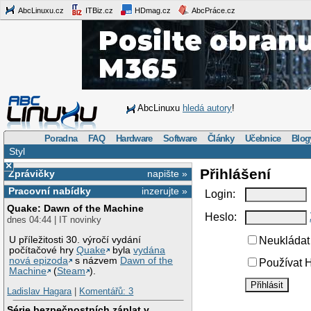
AbcLinuxu.cz
ITBiz.cz
HDmag.cz
AbcPráce.cz
AbcLinuxu
hledá autory
!
Poradna
FAQ
Hardware
Software
Články
Učebnice
Blog
Styl
×
Přihlášení
Zprávičky
napište »
Pracovní nabídky
inzerujte »
Login:
Quake: Dawn of the Machine
Heslo:
dnes 04:44 | IT novinky
U příležitosti 30. výročí vydání
Neukládat 
počítačové hry
Quake
byla
vydána
nová epizoda
s názvem
Dawn of the
Používat H
Machine
(
Steam
).
Ladislav Hagara
|
Komentářů: 3
Série bezpečnostních záplat v