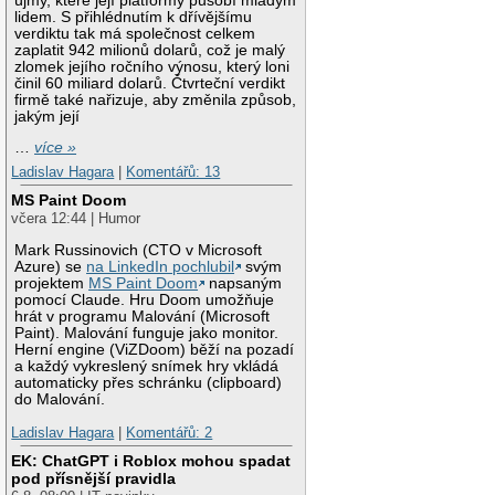
újmy, které její platformy působí mladým
lidem. S přihlédnutím k dřívějšímu
verdiktu tak má společnost celkem
zaplatit 942 milionů dolarů, což je malý
zlomek jejího ročního výnosu, který loni
činil 60 miliard dolarů. Čtvrteční verdikt
firmě také nařizuje, aby změnila způsob,
jakým její
…
více »
Ladislav Hagara
|
Komentářů: 13
MS Paint Doom
včera 12:44 | Humor
Mark Russinovich (CTO v Microsoft
Azure) se
na LinkedIn pochlubil
svým
projektem
MS Paint Doom
napsaným
pomocí Claude. Hru Doom umožňuje
hrát v programu Malování (Microsoft
Paint). Malování funguje jako monitor.
Herní engine (ViZDoom) běží na pozadí
a každý vykreslený snímek hry vkládá
automaticky přes schránku (clipboard)
do Malování.
Ladislav Hagara
|
Komentářů: 2
EK: ChatGPT i Roblox mohou spadat
pod přísnější pravidla