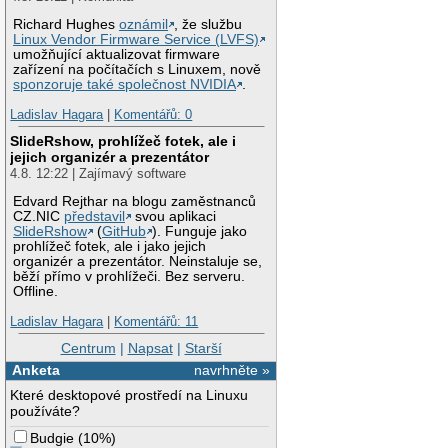
Richard Hughes
oznámil
, že službu
Linux Vendor Firmware Service (LVFS)
umožňující aktualizovat firmware
zařízení na počítačích s Linuxem, nově
sponzoruje také společnost NVIDIA
.
Ladislav Hagara
|
Komentářů: 0
SlideRshow, prohlížeč fotek, ale i
jejich organizér a prezentátor
4.8. 12:22 | Zajímavý software
Edvard Rejthar na blogu zaměstnanců
CZ.NIC
představil
svou aplikaci
SlideRshow
(
GitHub
). Funguje jako
prohlížeč fotek, ale i jako jejich
organizér a prezentátor. Neinstaluje se,
běží přímo v prohlížeči. Bez serveru.
Offline.
Ladislav Hagara
|
Komentářů: 11
Centrum
|
Napsat
|
Starší
Anketa
navrhněte »
Které desktopové prostředí na Linuxu
používáte?
Budgie
(
10%
)