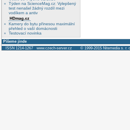
Týden na ScienceMag.cz: Vylepšený
test nenašel žádný rozdíl mezi
vodíkem a antiv
HDmag.cz
Kamery do bytu přinesou maximální
přehled o vaší domácnosti
Testovací novinka
Píšeme jinde
ISSN 1214-1267
www.czech-server.cz
© 1999-2015
Nitemedia s. r. 