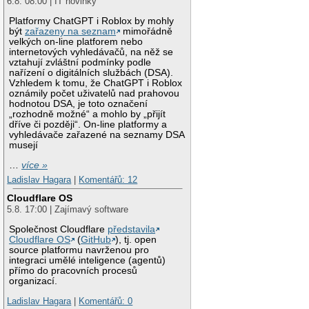
6.8. 08:00 | IT novinky
Platformy ChatGPT i Roblox by mohly
být
zařazeny na seznam
mimořádně
velkých on-line platforem nebo
internetových vyhledávačů, na něž se
vztahují zvláštní podmínky podle
nařízení o digitálních službách (DSA).
Vzhledem k tomu, že ChatGPT i Roblox
oznámily počet uživatelů nad prahovou
hodnotou DSA, je toto označení
„rozhodně možné“ a mohlo by „přijít
dříve či později“. On-line platformy a
vyhledávače zařazené na seznamy DSA
musejí
…
více »
Ladislav Hagara
|
Komentářů: 12
Cloudflare OS
5.8. 17:00 | Zajímavý software
Společnost Cloudflare
představila
Cloudflare OS
(
GitHub
), tj. open
source platformu navrženou pro
integraci umělé inteligence (agentů)
přímo do pracovních procesů
organizací.
Ladislav Hagara
|
Komentářů: 0