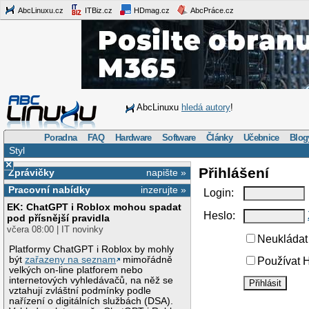
AbcLinuxu.cz
ITBiz.cz
HDmag.cz
AbcPráce.cz
AbcLinuxu
hledá autory
!
Poradna
FAQ
Hardware
Software
Články
Učebnice
Blog
Styl
×
Přihlášení
Zprávičky
napište »
Pracovní nabídky
inzerujte »
Login:
EK: ChatGPT i Roblox mohou spadat
Heslo:
pod přísnější pravidla
včera 08:00 | IT novinky
Neukládat 
Platformy ChatGPT i Roblox by mohly
být
zařazeny na seznam
mimořádně
Používat H
velkých on-line platforem nebo
internetových vyhledávačů, na něž se
vztahují zvláštní podmínky podle
nařízení o digitálních službách (DSA).