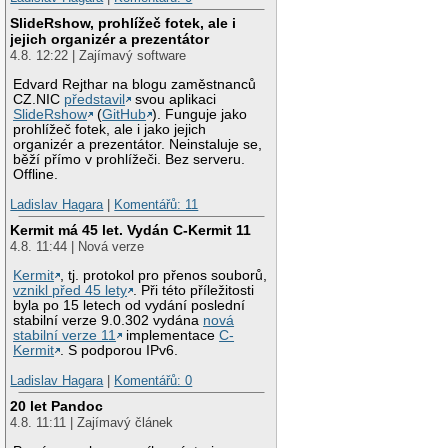
SlideRshow, prohlížeč fotek, ale i
jejich organizér a prezentátor
4.8. 12:22 | Zajímavý software
Edvard Rejthar na blogu zaměstnanců
CZ.NIC
představil
svou aplikaci
SlideRshow
(
GitHub
). Funguje jako
prohlížeč fotek, ale i jako jejich
organizér a prezentátor. Neinstaluje se,
běží přímo v prohlížeči. Bez serveru.
Offline.
Ladislav Hagara
|
Komentářů: 11
Kermit má 45 let. Vydán C-Kermit 11
4.8. 11:44 | Nová verze
Kermit
, tj. protokol pro přenos souborů,
vznikl před 45 lety
. Při této příležitosti
byla po 15 letech od vydání poslední
stabilní verze 9.0.302 vydána
nová
stabilní verze 11
implementace
C-
Kermit
. S podporou IPv6.
Ladislav Hagara
|
Komentářů: 0
20 let Pandoc
4.8. 11:11 | Zajímavý článek