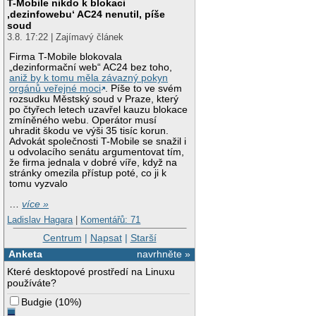
T-Mobile nikdo k blokaci
‚dezinfowebu‘ AC24 nenutil, píše
soud
3.8. 17:22 | Zajímavý článek
Firma T-Mobile blokovala
„dezinformační web“ AC24 bez toho,
aniž by k tomu měla závazný pokyn
orgánů veřejné moci
. Píše to ve svém
rozsudku Městský soud v Praze, který
po čtyřech letech uzavřel kauzu blokace
zmíněného webu. Operátor musí
uhradit škodu ve výši 35 tisíc korun.
Advokát společnosti T-Mobile se snažil i
u odvolacího senátu argumentovat tím,
že firma jednala v dobré víře, když na
stránky omezila přístup poté, co ji k
tomu vyzvalo
…
více »
Ladislav Hagara
|
Komentářů: 71
Centrum
|
Napsat
|
Starší
Anketa
navrhněte »
Které desktopové prostředí na Linuxu
používáte?
Budgie
(
10%
)