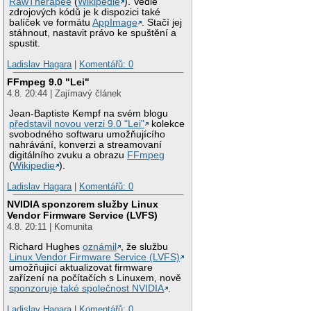
RawTherapee
(
Wikipedie
). Vedle
zdrojových kódů je k dispozici také
balíček ve formátu
AppImage
. Stačí jej
stáhnout, nastavit právo ke spuštění a
spustit.
Ladislav Hagara
|
Komentářů: 0
FFmpeg 9.0 "Lei"
4.8. 20:44 | Zajímavý článek
Jean-Baptiste Kempf na svém blogu
představil novou verzi 9.0 "Lei"
kolekce
svobodného softwaru umožňujícího
nahrávání, konverzi a streamovaní
digitálního zvuku a obrazu
FFmpeg
(
Wikipedie
).
Ladislav Hagara
|
Komentářů: 0
NVIDIA sponzorem služby Linux
Vendor Firmware Service (LVFS)
4.8. 20:11 | Komunita
Richard Hughes
oznámil
, že službu
Linux Vendor Firmware Service (LVFS)
umožňující aktualizovat firmware
zařízení na počítačích s Linuxem, nově
sponzoruje také společnost NVIDIA
.
Ladislav Hagara
|
Komentářů: 0