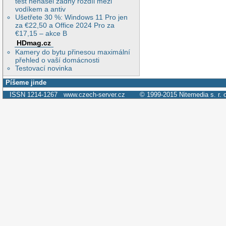
test nenašel žádný rozdíl mezi
vodíkem a antiv
Ušetřete 30 %: Windows 11 Pro jen
za €22,50 a Office 2024 Pro za
€17,15 – akce B
HDmag.cz
Kamery do bytu přinesou maximální
přehled o vaší domácnosti
Testovací novinka
Píšeme jinde
ISSN 1214-1267
www.czech-server.cz
© 1999-2015
Nitemedia s. r. 