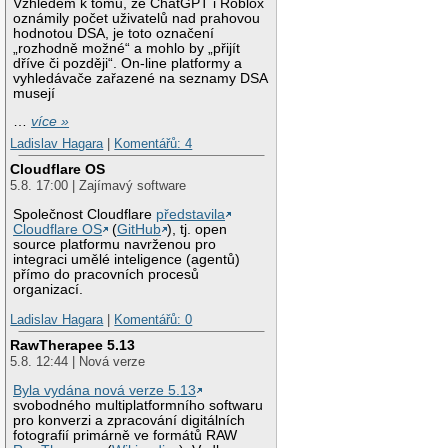
Vzhledem k tomu, že ChatGPT i Roblox
oznámily počet uživatelů nad prahovou
hodnotou DSA, je toto označení
„rozhodně možné“ a mohlo by „přijít
dříve či později“. On-line platformy a
vyhledávače zařazené na seznamy DSA
musejí
…
více »
Ladislav Hagara
|
Komentářů: 4
Cloudflare OS
5.8. 17:00 | Zajímavý software
Společnost Cloudflare
představila
Cloudflare OS
(
GitHub
), tj. open
source platformu navrženou pro
integraci umělé inteligence (agentů)
přímo do pracovních procesů
organizací.
Ladislav Hagara
|
Komentářů: 0
RawTherapee 5.13
5.8. 12:44 | Nová verze
Byla vydána nová verze 5.13
svobodného multiplatformního softwaru
pro konverzi a zpracování digitálních
fotografií primárně ve formátů RAW