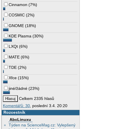
Cinnamon
(
7%
)
COSMIC
(
2%
)
GNOME
(
18%
)
KDE Plasma
(
30%
)
LXQt
(
6%
)
MATE
(
6%
)
TDE
(
2%
)
Xfce
(
15%
)
jiné/žádné
(
23%
)
Celkem 2335 hlasů
Komentářů: 30
, poslední 3.4. 20:20
Rozcestník
AbcLinuxu
Týden na ScienceMag.cz: Vylepšený