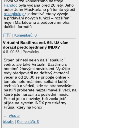
První verze konverzního nástroje
Pandoc
byla vydána před 20 lety. Jeho
autor John MacFarlane při tomto výročí
rekapituluje
jednotlivé etapy vývoje
a přidávání nových funkcí – rozšíření
nejen Markdownu a podporu mnoha
dalších formátů.
|🇵🇸
|
Komentářů: 0
Virtuální Bastlírna vol. 65: Už vám
dorazil předobjednaný INDX?
4.8. 00:55 | Pozvánky
Srpen přinesl nejen další spalující
vedro, ale také Virtuální Bastlírnu s
neméně žhavými novinkami. Využijte
tedy předpovědi na deštivý čtvrteční
večer a od 20:00 se připojte online k
tomuto neformálnímu setkání kutilů,
techniků a vědců, kde se strahovskými
bastlíři proberete nejzajímavější věci, na
které jste narazili za poslední měsíc.
Pokud jde o novinky, řeč zcela jistě
přijde na systém INDX pro tiskárny
Průša, který na konci
…
více »
bkralik
|
Komentářů: 0