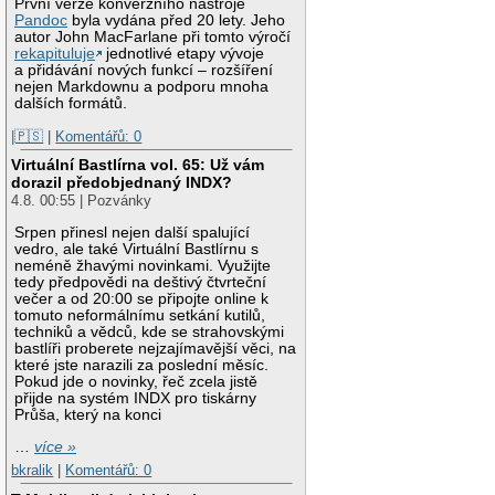
První verze konverzního nástroje
Pandoc
byla vydána před 20 lety. Jeho
autor John MacFarlane při tomto výročí
rekapituluje
jednotlivé etapy vývoje
a přidávání nových funkcí – rozšíření
nejen Markdownu a podporu mnoha
dalších formátů.
|🇵🇸
|
Komentářů: 0
Virtuální Bastlírna vol. 65: Už vám
dorazil předobjednaný INDX?
4.8. 00:55 | Pozvánky
Srpen přinesl nejen další spalující
vedro, ale také Virtuální Bastlírnu s
neméně žhavými novinkami. Využijte
tedy předpovědi na deštivý čtvrteční
večer a od 20:00 se připojte online k
tomuto neformálnímu setkání kutilů,
techniků a vědců, kde se strahovskými
bastlíři proberete nejzajímavější věci, na
které jste narazili za poslední měsíc.
Pokud jde o novinky, řeč zcela jistě
přijde na systém INDX pro tiskárny
Průša, který na konci
…
více »
bkralik
|
Komentářů: 0