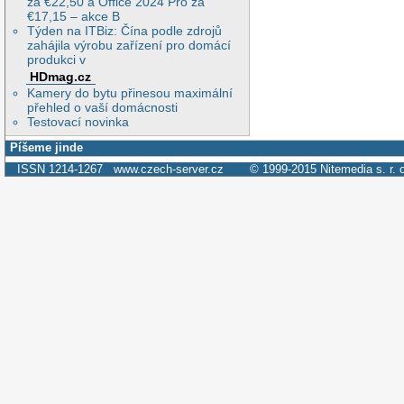
za €22,50 a Office 2024 Pro za
€17,15 – akce B
Týden na ITBiz: Čína podle zdrojů
zahájila výrobu zařízení pro domácí
produkci v
HDmag.cz
Kamery do bytu přinesou maximální
přehled o vaší domácnosti
Testovací novinka
Píšeme jinde
ISSN 1214-1267
www.czech-server.cz
© 1999-2015
Nitemedia s. r. 