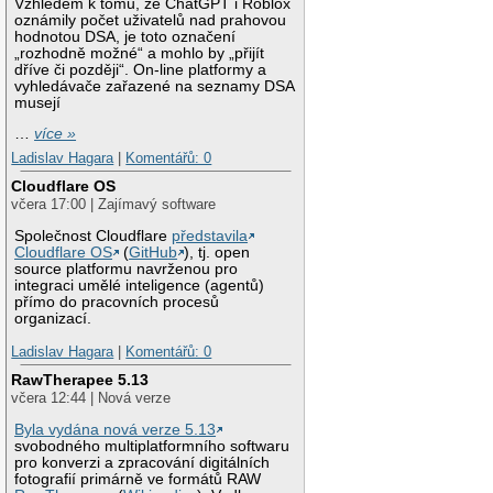
Vzhledem k tomu, že ChatGPT i Roblox
oznámily počet uživatelů nad prahovou
hodnotou DSA, je toto označení
„rozhodně možné“ a mohlo by „přijít
dříve či později“. On-line platformy a
vyhledávače zařazené na seznamy DSA
musejí
…
více »
Ladislav Hagara
|
Komentářů: 0
Cloudflare OS
včera 17:00 | Zajímavý software
Společnost Cloudflare
představila
Cloudflare OS
(
GitHub
), tj. open
source platformu navrženou pro
integraci umělé inteligence (agentů)
přímo do pracovních procesů
organizací.
Ladislav Hagara
|
Komentářů: 0
RawTherapee 5.13
včera 12:44 | Nová verze
Byla vydána nová verze 5.13
svobodného multiplatformního softwaru
pro konverzi a zpracování digitálních
fotografií primárně ve formátů RAW