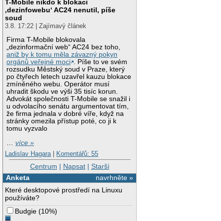
T-Mobile nikdo k blokaci
‚dezinfowebu‘ AC24 nenutil, píše
soud
3.8. 17:22 | Zajímavý článek
Firma T-Mobile blokovala
„dezinformační web“ AC24 bez toho,
aniž by k tomu měla závazný pokyn
orgánů veřejné moci
. Píše to ve svém
rozsudku Městský soud v Praze, který
po čtyřech letech uzavřel kauzu blokace
zmíněného webu. Operátor musí
uhradit škodu ve výši 35 tisíc korun.
Advokát společnosti T-Mobile se snažil i
u odvolacího senátu argumentovat tím,
že firma jednala v dobré víře, když na
stránky omezila přístup poté, co ji k
tomu vyzvalo
…
více »
Ladislav Hagara
|
Komentářů: 55
Centrum
|
Napsat
|
Starší
Anketa
navrhněte »
Které desktopové prostředí na Linuxu
používáte?
Budgie
(
10%
)