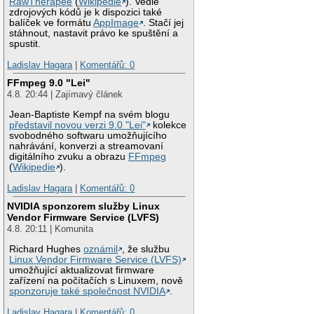
RawTherapee
(
Wikipedie
). Vedle
zdrojových kódů je k dispozici také
balíček ve formátu
AppImage
. Stačí jej
stáhnout, nastavit právo ke spuštění a
spustit.
Ladislav Hagara
|
Komentářů: 0
FFmpeg 9.0 "Lei"
4.8. 20:44 | Zajímavý článek
Jean-Baptiste Kempf na svém blogu
představil novou verzi 9.0 "Lei"
kolekce
svobodného softwaru umožňujícího
nahrávání, konverzi a streamovaní
digitálního zvuku a obrazu
FFmpeg
(
Wikipedie
).
Ladislav Hagara
|
Komentářů: 0
NVIDIA sponzorem služby Linux
Vendor Firmware Service (LVFS)
4.8. 20:11 | Komunita
Richard Hughes
oznámil
, že službu
Linux Vendor Firmware Service (LVFS)
umožňující aktualizovat firmware
zařízení na počítačích s Linuxem, nově
sponzoruje také společnost NVIDIA
.
Ladislav Hagara
|
Komentářů: 0