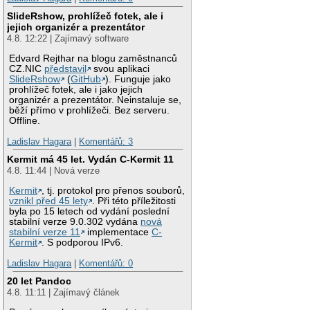
SlideRshow, prohlížeč fotek, ale i
jejich organizér a prezentátor
4.8. 12:22 | Zajímavý software
Edvard Rejthar na blogu zaměstnanců
CZ.NIC
představil
svou aplikaci
SlideRshow
(
GitHub
). Funguje jako
prohlížeč fotek, ale i jako jejich
organizér a prezentátor. Neinstaluje se,
běží přímo v prohlížeči. Bez serveru.
Offline.
Ladislav Hagara
|
Komentářů: 3
Kermit má 45 let. Vydán C-Kermit 11
4.8. 11:44 | Nová verze
Kermit
, tj. protokol pro přenos souborů,
vznikl před 45 lety
. Při této příležitosti
byla po 15 letech od vydání poslední
stabilní verze 9.0.302 vydána
nová
stabilní verze 11
implementace
C-
Kermit
. S podporou IPv6.
Ladislav Hagara
|
Komentářů: 0
20 let Pandoc
4.8. 11:11 | Zajímavý článek