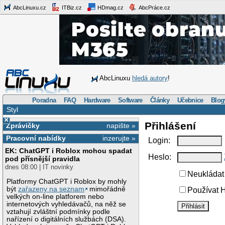
AbcLinuxu.cz
ITBiz.cz
HDmag.cz
AbcPráce.cz
AbcLinuxu
hledá autory
!
Poradna
FAQ
Hardware
Software
Články
Učebnice
Blog
Styl
×
Přihlášení
Zprávičky
napište »
Pracovní nabídky
inzerujte »
Login:
EK: ChatGPT i Roblox mohou spadat
Heslo:
pod přísnější pravidla
dnes 08:00 | IT novinky
Neukládat 
Platformy ChatGPT i Roblox by mohly
být
zařazeny na seznam
mimořádně
Používat H
velkých on-line platforem nebo
internetových vyhledávačů, na něž se
vztahují zvláštní podmínky podle
nařízení o digitálních službách (DSA).