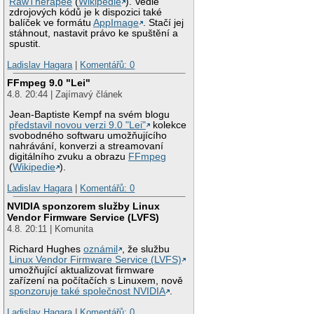
RawTherapee
(
Wikipedie
). Vedle
zdrojových kódů je k dispozici také
balíček ve formátu
AppImage
. Stačí jej
stáhnout, nastavit právo ke spuštění a
spustit.
Ladislav Hagara
|
Komentářů: 0
FFmpeg 9.0 "Lei"
4.8. 20:44 | Zajímavý článek
Jean-Baptiste Kempf na svém blogu
představil novou verzi 9.0 "Lei"
kolekce
svobodného softwaru umožňujícího
nahrávání, konverzi a streamovaní
digitálního zvuku a obrazu
FFmpeg
(
Wikipedie
).
Ladislav Hagara
|
Komentářů: 0
NVIDIA sponzorem služby Linux
Vendor Firmware Service (LVFS)
4.8. 20:11 | Komunita
Richard Hughes
oznámil
, že službu
Linux Vendor Firmware Service (LVFS)
umožňující aktualizovat firmware
zařízení na počítačích s Linuxem, nově
sponzoruje také společnost NVIDIA
.
Ladislav Hagara
|
Komentářů: 0