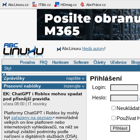
AbcLinuxu.cz
ITBiz.cz
HDmag.cz
AbcPráce.cz
AbcLinuxu
hledá autory
!
Poradna
FAQ
Hardware
Software
Články
Učebnice
Blog
Styl
×
Přihlášení
Zprávičky
napište »
Pracovní nabídky
inzerujte »
Login:
EK: ChatGPT i Roblox mohou spadat
Heslo:
pod přísnější pravidla
včera 08:00 | IT novinky
Neukládat 
Platformy ChatGPT i Roblox by mohly
být
zařazeny na seznam
mimořádně
Používat H
velkých on-line platforem nebo
internetových vyhledávačů, na něž se
vztahují zvláštní podmínky podle
nařízení o digitálních službách (DSA).