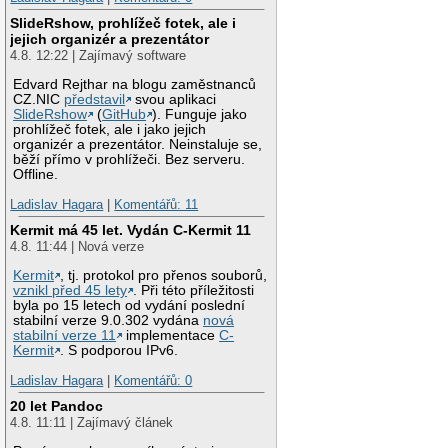
SlideRshow, prohlížeč fotek, ale i
jejich organizér a prezentátor
4.8. 12:22 | Zajímavý software
Edvard Rejthar na blogu zaměstnanců
CZ.NIC
představil
svou aplikaci
SlideRshow
(
GitHub
). Funguje jako
prohlížeč fotek, ale i jako jejich
organizér a prezentátor. Neinstaluje se,
běží přímo v prohlížeči. Bez serveru.
Offline.
Ladislav Hagara
|
Komentářů: 11
Kermit má 45 let. Vydán C-Kermit 11
4.8. 11:44 | Nová verze
Kermit
, tj. protokol pro přenos souborů,
vznikl před 45 lety
. Při této příležitosti
byla po 15 letech od vydání poslední
stabilní verze 9.0.302 vydána
nová
stabilní verze 11
implementace
C-
Kermit
. S podporou IPv6.
Ladislav Hagara
|
Komentářů: 0
20 let Pandoc
4.8. 11:11 | Zajímavý článek