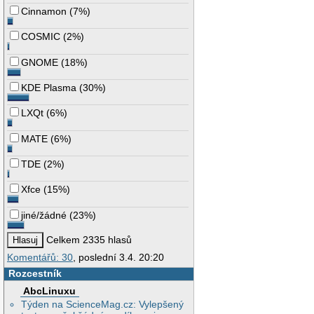
Cinnamon
(
7%
)
COSMIC
(
2%
)
GNOME
(
18%
)
KDE Plasma
(
30%
)
LXQt
(
6%
)
MATE
(
6%
)
TDE
(
2%
)
Xfce
(
15%
)
jiné/žádné
(
23%
)
Celkem 2335 hlasů
Komentářů: 30
, poslední 3.4. 20:20
Rozcestník
AbcLinuxu
Týden na ScienceMag.cz: Vylepšený