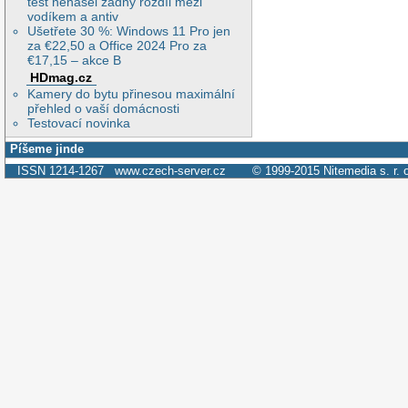
test nenašel žádný rozdíl mezi
vodíkem a antiv
Ušetřete 30 %: Windows 11 Pro jen
za €22,50 a Office 2024 Pro za
€17,15 – akce B
HDmag.cz
Kamery do bytu přinesou maximální
přehled o vaší domácnosti
Testovací novinka
Píšeme jinde
ISSN 1214-1267
www.czech-server.cz
© 1999-2015
Nitemedia s. r. 