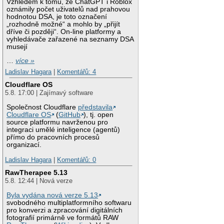
Vzhledem k tomu, že ChatGPT i Roblox
oznámily počet uživatelů nad prahovou
hodnotou DSA, je toto označení
„rozhodně možné“ a mohlo by „přijít
dříve či později“. On-line platformy a
vyhledávače zařazené na seznamy DSA
musejí
…
více »
Ladislav Hagara
|
Komentářů: 4
Cloudflare OS
5.8. 17:00 | Zajímavý software
Společnost Cloudflare
představila
Cloudflare OS
(
GitHub
), tj. open
source platformu navrženou pro
integraci umělé inteligence (agentů)
přímo do pracovních procesů
organizací.
Ladislav Hagara
|
Komentářů: 0
RawTherapee 5.13
5.8. 12:44 | Nová verze
Byla vydána nová verze 5.13
svobodného multiplatformního softwaru
pro konverzi a zpracování digitálních
fotografií primárně ve formátů RAW