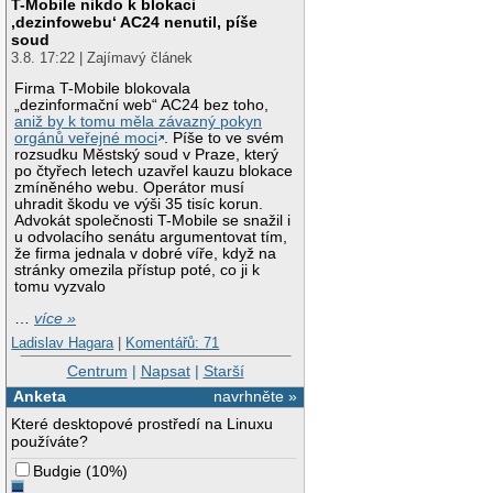
T-Mobile nikdo k blokaci
‚dezinfowebu‘ AC24 nenutil, píše
soud
3.8. 17:22 | Zajímavý článek
Firma T-Mobile blokovala
„dezinformační web“ AC24 bez toho,
aniž by k tomu měla závazný pokyn
orgánů veřejné moci
. Píše to ve svém
rozsudku Městský soud v Praze, který
po čtyřech letech uzavřel kauzu blokace
zmíněného webu. Operátor musí
uhradit škodu ve výši 35 tisíc korun.
Advokát společnosti T-Mobile se snažil i
u odvolacího senátu argumentovat tím,
že firma jednala v dobré víře, když na
stránky omezila přístup poté, co ji k
tomu vyzvalo
…
více »
Ladislav Hagara
|
Komentářů: 71
Centrum
|
Napsat
|
Starší
Anketa
navrhněte »
Které desktopové prostředí na Linuxu
používáte?
Budgie
(
10%
)