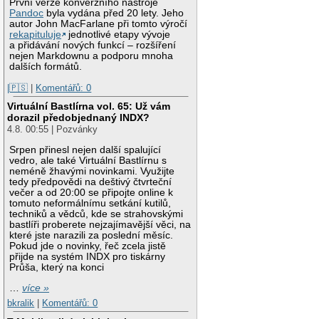
První verze konverzního nástroje
Pandoc
byla vydána před 20 lety. Jeho
autor John MacFarlane při tomto výročí
rekapituluje
jednotlivé etapy vývoje
a přidávání nových funkcí – rozšíření
nejen Markdownu a podporu mnoha
dalších formátů.
|🇵🇸
|
Komentářů: 0
Virtuální Bastlírna vol. 65: Už vám
dorazil předobjednaný INDX?
4.8. 00:55 | Pozvánky
Srpen přinesl nejen další spalující
vedro, ale také Virtuální Bastlírnu s
neméně žhavými novinkami. Využijte
tedy předpovědi na deštivý čtvrteční
večer a od 20:00 se připojte online k
tomuto neformálnímu setkání kutilů,
techniků a vědců, kde se strahovskými
bastlíři proberete nejzajímavější věci, na
které jste narazili za poslední měsíc.
Pokud jde o novinky, řeč zcela jistě
přijde na systém INDX pro tiskárny
Průša, který na konci
…
více »
bkralik
|
Komentářů: 0