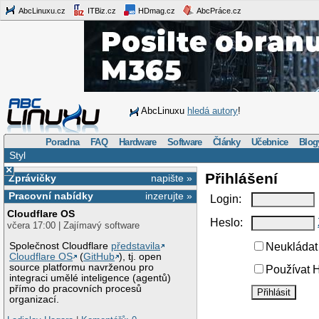
AbcLinuxu.cz
ITBiz.cz
HDmag.cz
AbcPráce.cz
AbcLinuxu
hledá autory
!
Poradna
FAQ
Hardware
Software
Články
Učebnice
Blog
Styl
×
Přihlášení
Zprávičky
napište »
Pracovní nabídky
inzerujte »
Login:
Cloudflare OS
Heslo:
včera 17:00 | Zajímavý software
Společnost Cloudflare
představila
Neukládat 
Cloudflare OS
(
GitHub
), tj. open
source platformu navrženou pro
Používat H
integraci umělé inteligence (agentů)
přímo do pracovních procesů
organizací.