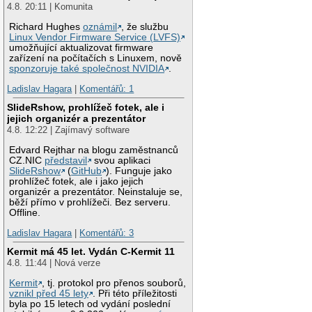
4.8. 20:11 | Komunita
Richard Hughes
oznámil
, že službu
Linux Vendor Firmware Service (LVFS)
umožňující aktualizovat firmware
zařízení na počítačích s Linuxem, nově
sponzoruje také společnost NVIDIA
.
Ladislav Hagara
|
Komentářů: 1
SlideRshow, prohlížeč fotek, ale i
jejich organizér a prezentátor
4.8. 12:22 | Zajímavý software
Edvard Rejthar na blogu zaměstnanců
CZ.NIC
představil
svou aplikaci
SlideRshow
(
GitHub
). Funguje jako
prohlížeč fotek, ale i jako jejich
organizér a prezentátor. Neinstaluje se,
běží přímo v prohlížeči. Bez serveru.
Offline.
Ladislav Hagara
|
Komentářů: 3
Kermit má 45 let. Vydán C-Kermit 11
4.8. 11:44 | Nová verze
Kermit
, tj. protokol pro přenos souborů,
vznikl před 45 lety
. Při této příležitosti
byla po 15 letech od vydání poslední