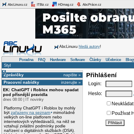
AbcLinuxu.cz
ITBiz.cz
HDmag.cz
AbcPráce.cz
AbcLinuxu
hledá autory
!
Poradna
FAQ
Hardware
Software
Články
Učebnice
Blog
Styl
×
Přihlášení
Zprávičky
napište »
Pracovní nabídky
inzerujte »
Login:
EK: ChatGPT i Roblox mohou spadat
Heslo:
pod přísnější pravidla
dnes 08:00 | IT novinky
Neukládat 
Platformy ChatGPT i Roblox by mohly
být
zařazeny na seznam
mimořádně
Používat H
velkých on-line platforem nebo
internetových vyhledávačů, na něž se
vztahují zvláštní podmínky podle
nařízení o digitálních službách (DSA).