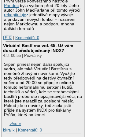
První verze konverzního nástroje
Pandoc
byla vydána před 20 lety. Jeho
autor John MacFarlane při tomto výročí
rekapituluje
jednotlivé etapy vývoje
a přidávání nových funkcí – rozšíření
nejen Markdownu a podporu mnoha
dalších formátů.
|🇵🇸
|
Komentářů: 0
Virtuální Bastlírna vol. 65: Už vám
dorazil předobjednaný INDX?
4.8. 00:55 | Pozvánky
Srpen přinesl nejen další spalující
vedro, ale také Virtuální Bastlírnu s
neméně žhavými novinkami. Využijte
tedy předpovědi na deštivý čtvrteční
večer a od 20:00 se připojte online k
tomuto neformálnímu setkání kutilů,
techniků a vědců, kde se strahovskými
bastlíři proberete nejzajímavější věci, na
které jste narazili za poslední měsíc.
Pokud jde o novinky, řeč zcela jistě
přijde na systém INDX pro tiskárny
Průša, který na konci
…
více »
bkralik
|
Komentářů: 0