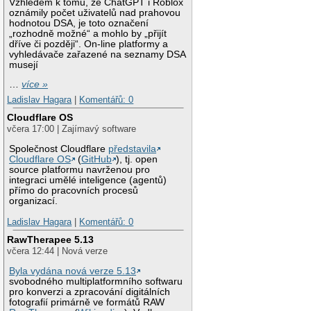
Vzhledem k tomu, že ChatGPT i Roblox
oznámily počet uživatelů nad prahovou
hodnotou DSA, je toto označení
„rozhodně možné“ a mohlo by „přijít
dříve či později“. On-line platformy a
vyhledávače zařazené na seznamy DSA
musejí
…
více »
Ladislav Hagara
|
Komentářů: 0
Cloudflare OS
včera 17:00 | Zajímavý software
Společnost Cloudflare
představila
Cloudflare OS
(
GitHub
), tj. open
source platformu navrženou pro
integraci umělé inteligence (agentů)
přímo do pracovních procesů
organizací.
Ladislav Hagara
|
Komentářů: 0
RawTherapee 5.13
včera 12:44 | Nová verze
Byla vydána nová verze 5.13
svobodného multiplatformního softwaru
pro konverzi a zpracování digitálních
fotografií primárně ve formátů RAW