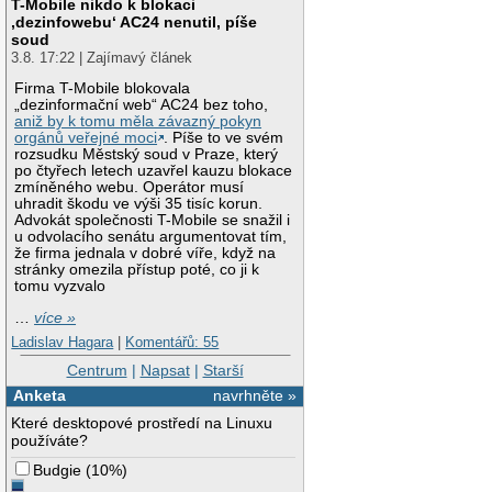
T-Mobile nikdo k blokaci
‚dezinfowebu‘ AC24 nenutil, píše
soud
3.8. 17:22 | Zajímavý článek
Firma T-Mobile blokovala
„dezinformační web“ AC24 bez toho,
aniž by k tomu měla závazný pokyn
orgánů veřejné moci
. Píše to ve svém
rozsudku Městský soud v Praze, který
po čtyřech letech uzavřel kauzu blokace
zmíněného webu. Operátor musí
uhradit škodu ve výši 35 tisíc korun.
Advokát společnosti T-Mobile se snažil i
u odvolacího senátu argumentovat tím,
že firma jednala v dobré víře, když na
stránky omezila přístup poté, co ji k
tomu vyzvalo
…
více »
Ladislav Hagara
|
Komentářů: 55
Centrum
|
Napsat
|
Starší
Anketa
navrhněte »
Které desktopové prostředí na Linuxu
používáte?
Budgie
(
10%
)