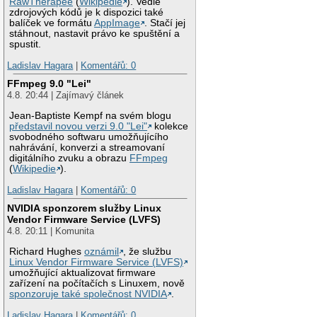
RawTherapee
(
Wikipedie
). Vedle
zdrojových kódů je k dispozici také
balíček ve formátu
AppImage
. Stačí jej
stáhnout, nastavit právo ke spuštění a
spustit.
Ladislav Hagara
|
Komentářů: 0
FFmpeg 9.0 "Lei"
4.8. 20:44 | Zajímavý článek
Jean-Baptiste Kempf na svém blogu
představil novou verzi 9.0 "Lei"
kolekce
svobodného softwaru umožňujícího
nahrávání, konverzi a streamovaní
digitálního zvuku a obrazu
FFmpeg
(
Wikipedie
).
Ladislav Hagara
|
Komentářů: 0
NVIDIA sponzorem služby Linux
Vendor Firmware Service (LVFS)
4.8. 20:11 | Komunita
Richard Hughes
oznámil
, že službu
Linux Vendor Firmware Service (LVFS)
umožňující aktualizovat firmware
zařízení na počítačích s Linuxem, nově
sponzoruje také společnost NVIDIA
.
Ladislav Hagara
|
Komentářů: 0