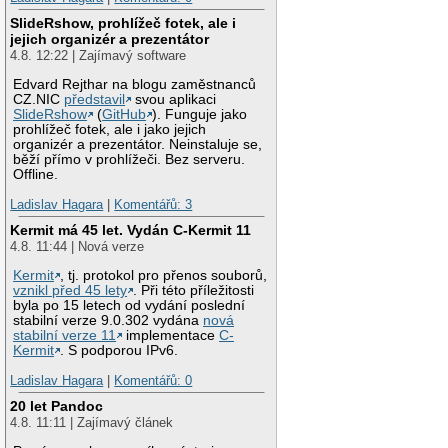
SlideRshow, prohlížeč fotek, ale i
jejich organizér a prezentátor
4.8. 12:22 | Zajímavý software
Edvard Rejthar na blogu zaměstnanců
CZ.NIC
představil
svou aplikaci
SlideRshow
(
GitHub
). Funguje jako
prohlížeč fotek, ale i jako jejich
organizér a prezentátor. Neinstaluje se,
běží přímo v prohlížeči. Bez serveru.
Offline.
Ladislav Hagara
|
Komentářů: 3
Kermit má 45 let. Vydán C-Kermit 11
4.8. 11:44 | Nová verze
Kermit
, tj. protokol pro přenos souborů,
vznikl před 45 lety
. Při této příležitosti
byla po 15 letech od vydání poslední
stabilní verze 9.0.302 vydána
nová
stabilní verze 11
implementace
C-
Kermit
. S podporou IPv6.
Ladislav Hagara
|
Komentářů: 0
20 let Pandoc
4.8. 11:11 | Zajímavý článek