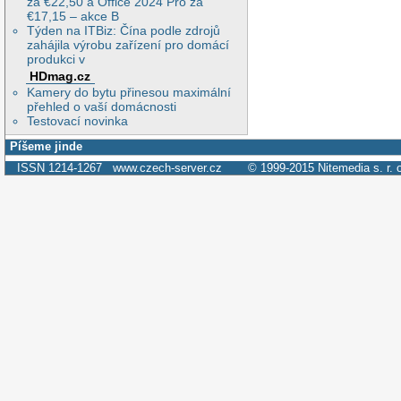
za €22,50 a Office 2024 Pro za
€17,15 – akce B
Týden na ITBiz: Čína podle zdrojů
zahájila výrobu zařízení pro domácí
produkci v
HDmag.cz
Kamery do bytu přinesou maximální
přehled o vaší domácnosti
Testovací novinka
Píšeme jinde
ISSN 1214-1267
www.czech-server.cz
© 1999-2015
Nitemedia s. r. 