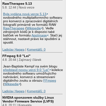
RawTherapee 5.13
5.8. 12:44 | Nová verze
Byla vydána nová verze 5.13
svobodného multiplatformního softwaru
pro konverzi a zpracování digitálních
fotografií primárně ve formátů RAW
RawTherapee
(
Wikipedie
). Vedle
zdrojových kódů je k dispozici také
balíček ve formátu
AppImage
. Stačí jej
stáhnout, nastavit právo ke spuštění a
spustit.
Ladislav Hagara
|
Komentářů: 0
FFmpeg 9.0 "Lei"
4.8. 20:44 | Zajímavý článek
Jean-Baptiste Kempf na svém blogu
představil novou verzi 9.0 "Lei"
kolekce
svobodného softwaru umožňujícího
nahrávání, konverzi a streamovaní
digitálního zvuku a obrazu
FFmpeg
(
Wikipedie
).
Ladislav Hagara
|
Komentářů: 0
NVIDIA sponzorem služby Linux
Vendor Firmware Service (LVFS)
4.8. 20:11 | Komunita