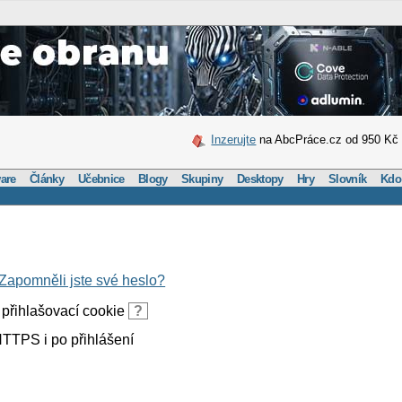
Inzerujte
na AbcPráce.cz od 950 Kč
are
Články
Učebnice
Blogy
Skupiny
Desktopy
Hry
Slovník
Kdo
Zapomněli jste své heslo?
přihlašovací cookie
?
TTPS i po přihlášení