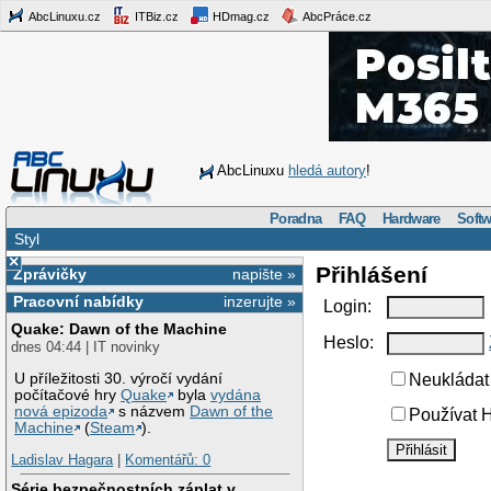
AbcLinuxu.cz
ITBiz.cz
HDmag.cz
AbcPráce.cz
AbcLinuxu
hledá autory
!
Poradna
FAQ
Hardware
Softw
Styl
×
Přihlášení
Zprávičky
napište »
Pracovní nabídky
inzerujte »
Login:
Quake: Dawn of the Machine
Heslo:
dnes 04:44 | IT novinky
U příležitosti 30. výročí vydání
Neukládat 
počítačové hry
Quake
byla
vydána
nová epizoda
s názvem
Dawn of the
Používat H
Machine
(
Steam
).
Ladislav Hagara
|
Komentářů: 0
Série bezpečnostních záplat v