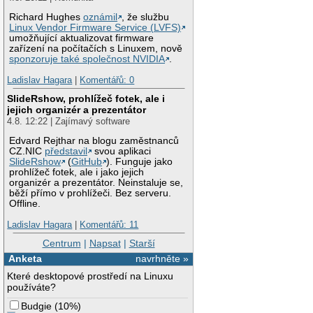
Richard Hughes
oznámil
, že službu
Linux Vendor Firmware Service (LVFS)
umožňující aktualizovat firmware
zařízení na počítačích s Linuxem, nově
sponzoruje také společnost NVIDIA
.
Ladislav Hagara
|
Komentářů: 0
SlideRshow, prohlížeč fotek, ale i
jejich organizér a prezentátor
4.8. 12:22 | Zajímavý software
Edvard Rejthar na blogu zaměstnanců
CZ.NIC
představil
svou aplikaci
SlideRshow
(
GitHub
). Funguje jako
prohlížeč fotek, ale i jako jejich
organizér a prezentátor. Neinstaluje se,
běží přímo v prohlížeči. Bez serveru.
Offline.
Ladislav Hagara
|
Komentářů: 11
Centrum
|
Napsat
|
Starší
Anketa
navrhněte »
Které desktopové prostředí na Linuxu
používáte?
Budgie
(
10%
)