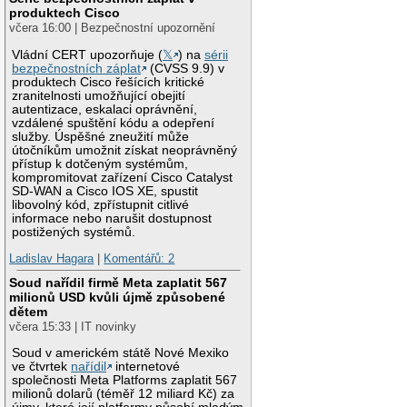
produktech Cisco
včera 16:00 | Bezpečnostní upozornění
Vládní CERT upozorňuje (
𝕏
) na
sérii
bezpečnostních záplat
(CVSS 9.9) v
produktech Cisco řešících kritické
zranitelnosti umožňující obejití
autentizace, eskalaci oprávnění,
vzdálené spuštění kódu a odepření
služby. Úspěšné zneužití může
útočníkům umožnit získat neoprávněný
přístup k dotčeným systémům,
kompromitovat zařízení Cisco Catalyst
SD-WAN a Cisco IOS XE, spustit
libovolný kód, zpřístupnit citlivé
informace nebo narušit dostupnost
postižených systémů.
Ladislav Hagara
|
Komentářů: 2
Soud nařídil firmě Meta zaplatit 567
milionů USD kvůli újmě způsobené
dětem
včera 15:33 | IT novinky
Soud v americkém státě Nové Mexiko
ve čtvrtek
nařídil
internetové
společnosti Meta Platforms zaplatit 567
milionů dolarů (téměř 12 miliard Kč) za