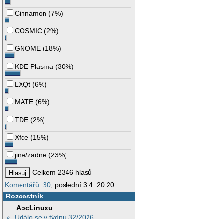
Cinnamon
(
7%
)
COSMIC
(
2%
)
GNOME
(
18%
)
KDE Plasma
(
30%
)
LXQt
(
6%
)
MATE
(
6%
)
TDE
(
2%
)
Xfce
(
15%
)
jiné/žádné
(
23%
)
Celkem 2346 hlasů
Komentářů: 30
, poslední 3.4. 20:20
Rozcestník
AbcLinuxu
Událo se v týdnu 32/2026