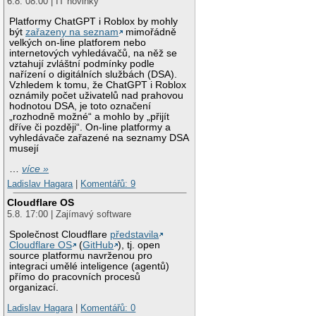
6.8. 08:00 | IT novinky
Platformy ChatGPT i Roblox by mohly
být
zařazeny na seznam
mimořádně
velkých on-line platforem nebo
internetových vyhledávačů, na něž se
vztahují zvláštní podmínky podle
nařízení o digitálních službách (DSA).
Vzhledem k tomu, že ChatGPT i Roblox
oznámily počet uživatelů nad prahovou
hodnotou DSA, je toto označení
„rozhodně možné“ a mohlo by „přijít
dříve či později“. On-line platformy a
vyhledávače zařazené na seznamy DSA
musejí
…
více »
Ladislav Hagara
|
Komentářů: 9
Cloudflare OS
5.8. 17:00 | Zajímavý software
Společnost Cloudflare
představila
Cloudflare OS
(
GitHub
), tj. open
source platformu navrženou pro
integraci umělé inteligence (agentů)
přímo do pracovních procesů
organizací.
Ladislav Hagara
|
Komentářů: 0