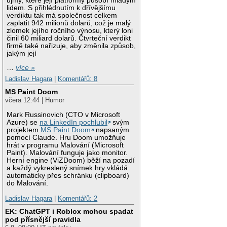
újmy, které její platformy působí mladým
lidem. S přihlédnutím k dřívějšímu
verdiktu tak má společnost celkem
zaplatit 942 milionů dolarů, což je malý
zlomek jejího ročního výnosu, který loni
činil 60 miliard dolarů. Čtvrteční verdikt
firmě také nařizuje, aby změnila způsob,
jakým její
…
více »
Ladislav Hagara
|
Komentářů: 8
MS Paint Doom
včera 12:44 | Humor
Mark Russinovich (CTO v Microsoft
Azure) se
na LinkedIn pochlubil
svým
projektem
MS Paint Doom
napsaným
pomocí Claude. Hru Doom umožňuje
hrát v programu Malování (Microsoft
Paint). Malování funguje jako monitor.
Herní engine (ViZDoom) běží na pozadí
a každý vykreslený snímek hry vkládá
automaticky přes schránku (clipboard)
do Malování.
Ladislav Hagara
|
Komentářů: 2
EK: ChatGPT i Roblox mohou spadat
pod přísnější pravidla