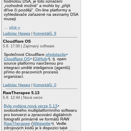
hodnotou DSA, je toto označení
„rozhodně možné“ a mohlo by „přijít
dříve či později“. On-line platformy a
vyhledávače zařazené na seznamy DSA
musejí
…
více »
Ladislav Hagara
|
Komentářů: 9
Cloudflare OS
5.8. 17:00 | Zajímavý software
Společnost Cloudflare
představila
Cloudflare OS
(
GitHub
), tj. open
source platformu navrženou pro
integraci umělé inteligence (agentů)
přímo do pracovních procesů
organizací.
Ladislav Hagara
|
Komentářů: 0
RawTherapee 5.13
5.8. 12:44 | Nová verze
Byla vydána nová verze 5.13
svobodného multiplatformního softwaru
pro konverzi a zpracování digitálních
fotografií primárně ve formátů RAW
RawTherapee
(
Wikipedie
). Vedle
zdrojových kódů je k dispozici také