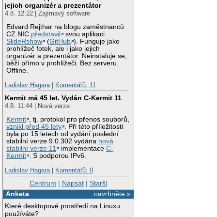
jejich organizér a prezentátor
4.8. 12:22 | Zajímavý software
Edvard Rejthar na blogu zaměstnanců
CZ.NIC
představil
svou aplikaci
SlideRshow
(
GitHub
). Funguje jako
prohlížeč fotek, ale i jako jejich
organizér a prezentátor. Neinstaluje se,
běží přímo v prohlížeči. Bez serveru.
Offline.
Ladislav Hagara
|
Komentářů: 11
Kermit má 45 let. Vydán C-Kermit 11
4.8. 11:44 | Nová verze
Kermit
, tj. protokol pro přenos souborů,
vznikl před 45 lety
. Při této příležitosti
byla po 15 letech od vydání poslední
stabilní verze 9.0.302 vydána
nová
stabilní verze 11
implementace
C-
Kermit
. S podporou IPv6.
Ladislav Hagara
|
Komentářů: 0
Centrum
|
Napsat
|
Starší
Anketa
navrhněte »
Které desktopové prostředí na Linuxu
používáte?