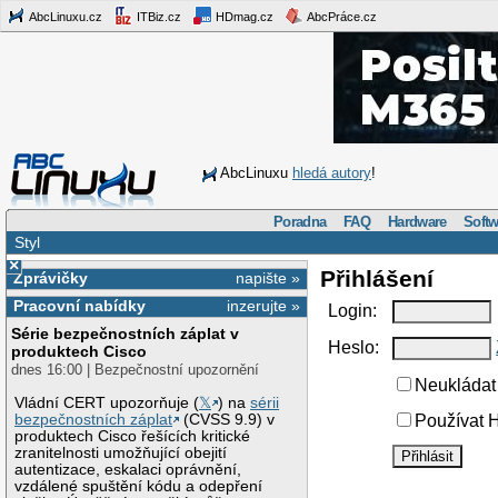
AbcLinuxu.cz
ITBiz.cz
HDmag.cz
AbcPráce.cz
AbcLinuxu
hledá autory
!
Poradna
FAQ
Hardware
Softw
Styl
×
Přihlášení
Zprávičky
napište »
Pracovní nabídky
inzerujte »
Login:
Série bezpečnostních záplat v
Heslo:
produktech Cisco
dnes 16:00 | Bezpečnostní upozornění
Neukládat 
Vládní CERT upozorňuje (
𝕏
) na
sérii
bezpečnostních záplat
(CVSS 9.9) v
Používat H
produktech Cisco řešících kritické
zranitelnosti umožňující obejití
autentizace, eskalaci oprávnění,
vzdálené spuštění kódu a odepření