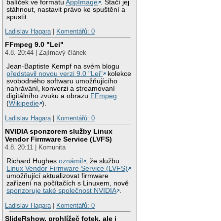
balíček ve formátu
AppImage
. Stačí jej
stáhnout, nastavit právo ke spuštění a
spustit.
Ladislav Hagara
|
Komentářů: 0
FFmpeg 9.0 "Lei"
4.8. 20:44 | Zajímavý článek
Jean-Baptiste Kempf na svém blogu
představil novou verzi 9.0 "Lei"
kolekce
svobodného softwaru umožňujícího
nahrávání, konverzi a streamovaní
digitálního zvuku a obrazu
FFmpeg
(
Wikipedie
).
Ladislav Hagara
|
Komentářů: 0
NVIDIA sponzorem služby Linux
Vendor Firmware Service (LVFS)
4.8. 20:11 | Komunita
Richard Hughes
oznámil
, že službu
Linux Vendor Firmware Service (LVFS)
umožňující aktualizovat firmware
zařízení na počítačích s Linuxem, nově
sponzoruje také společnost NVIDIA
.
Ladislav Hagara
|
Komentářů: 0
SlideRshow, prohlížeč fotek, ale i