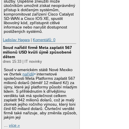
služby. Úspěšné zneužití může
útočníkům umožnit získat neoprávněný
přístup k dotčeným systémům,
kompromitovat zařízení Cisco Catalyst
SD-WAN a Cisco IOS XE, spustit
libovolný kód, zpřístupnit citlivé
informace nebo narušit dostupnost
postižených systémů.
Ladislav Hagara
|
Komentářů: 0
Soud nařídil firmě Meta zaplatit 567
milionů USD kvůli újmě způsobené
dětem
dnes 15:33 | IT novinky
Soud v americkém státě Nové Mexiko
ve čtvrtek
nařídil
internetové
společnosti Meta Platforms zaplatit 567
milionů dolarů (téměř 12 miliard Kč) za
újmy, které její platformy působí mladým
lidem. S přihlédnutím k dřívějšímu
verdiktu tak má společnost celkem
zaplatit 942 milionů dolarů, což je malý
zlomek jejího ročního výnosu, který loni
činil 60 miliard dolarů. Čtvrteční verdikt
firmě také nařizuje, aby změnila způsob,
jakým její
…
více »