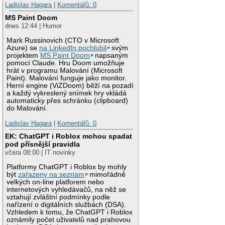
Ladislav Hagara
|
Komentářů: 0
MS Paint Doom
dnes 12:44 | Humor
Mark Russinovich (CTO v Microsoft
Azure) se
na LinkedIn pochlubil
svým
projektem
MS Paint Doom
napsaným
pomocí Claude. Hru Doom umožňuje
hrát v programu Malování (Microsoft
Paint). Malování funguje jako monitor.
Herní engine (ViZDoom) běží na pozadí
a každý vykreslený snímek hry vkládá
automaticky přes schránku (clipboard)
do Malování.
Ladislav Hagara
|
Komentářů: 0
EK: ChatGPT i Roblox mohou spadat
pod přísnější pravidla
včera 08:00 | IT novinky
Platformy ChatGPT i Roblox by mohly
být
zařazeny na seznam
mimořádně
velkých on-line platforem nebo
internetových vyhledávačů, na něž se
vztahují zvláštní podmínky podle
nařízení o digitálních službách (DSA).
Vzhledem k tomu, že ChatGPT i Roblox
oznámily počet uživatelů nad prahovou