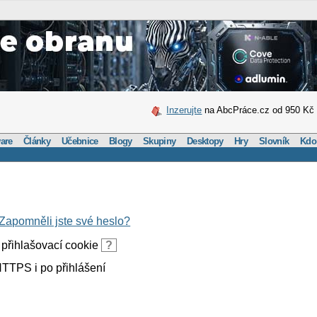
Inzerujte
na AbcPráce.cz od 950 Kč
are
Články
Učebnice
Blogy
Skupiny
Desktopy
Hry
Slovník
Kdo
Zapomněli jste své heslo?
přihlašovací cookie
?
TTPS i po přihlášení