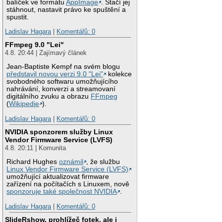
balíček ve formátu
AppImage
. Stačí jej
stáhnout, nastavit právo ke spuštění a
spustit.
Ladislav Hagara
|
Komentářů: 0
FFmpeg 9.0 "Lei"
4.8. 20:44 | Zajímavý článek
Jean-Baptiste Kempf na svém blogu
představil novou verzi 9.0 "Lei"
kolekce
svobodného softwaru umožňujícího
nahrávání, konverzi a streamovaní
digitálního zvuku a obrazu
FFmpeg
(
Wikipedie
).
Ladislav Hagara
|
Komentářů: 0
NVIDIA sponzorem služby Linux
Vendor Firmware Service (LVFS)
4.8. 20:11 | Komunita
Richard Hughes
oznámil
, že službu
Linux Vendor Firmware Service (LVFS)
umožňující aktualizovat firmware
zařízení na počítačích s Linuxem, nově
sponzoruje také společnost NVIDIA
.
Ladislav Hagara
|
Komentářů: 0
SlideRshow, prohlížeč fotek, ale i