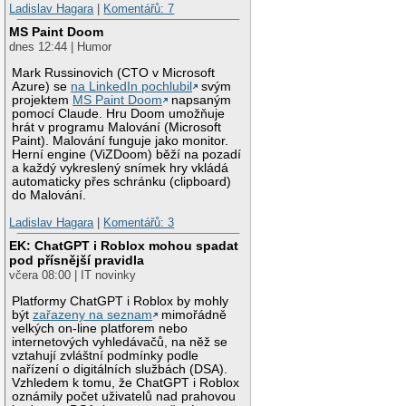
Ladislav Hagara
|
Komentářů: 7
MS Paint Doom
dnes 12:44 | Humor
Mark Russinovich (CTO v Microsoft
Azure) se
na LinkedIn pochlubil
svým
projektem
MS Paint Doom
napsaným
pomocí Claude. Hru Doom umožňuje
hrát v programu Malování (Microsoft
Paint). Malování funguje jako monitor.
Herní engine (ViZDoom) běží na pozadí
a každý vykreslený snímek hry vkládá
automaticky přes schránku (clipboard)
do Malování.
Ladislav Hagara
|
Komentářů: 3
EK: ChatGPT i Roblox mohou spadat
pod přísnější pravidla
včera 08:00 | IT novinky
Platformy ChatGPT i Roblox by mohly
být
zařazeny na seznam
mimořádně
velkých on-line platforem nebo
internetových vyhledávačů, na něž se
vztahují zvláštní podmínky podle
nařízení o digitálních službách (DSA).
Vzhledem k tomu, že ChatGPT i Roblox
oznámily počet uživatelů nad prahovou