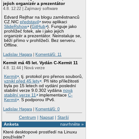
jejich organizér a prezentátor
4.8. 12:22 | Zajímavý software
Edvard Rejthar na blogu zaměstnanců
CZ.NIC
představil
svou aplikaci
SlideRshow
(
GitHub
). Funguje jako
prohlížeč fotek, ale i jako jejich
organizér a prezentátor. Neinstaluje se,
běží přímo v prohlížeči. Bez serveru.
Offline.
Ladislav Hagara
|
Komentářů: 11
Kermit má 45 let. Vydán C-Kermit 11
4.8. 11:44 | Nová verze
Kermit
, tj. protokol pro přenos souborů,
vznikl před 45 lety
. Při této příležitosti
byla po 15 letech od vydání poslední
stabilní verze 9.0.302 vydána
nová
stabilní verze 11
implementace
C-
Kermit
. S podporou IPv6.
Ladislav Hagara
|
Komentářů: 0
Centrum
|
Napsat
|
Starší
Anketa
navrhněte »
Které desktopové prostředí na Linuxu
používáte?