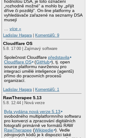
hodnotou DSA, je toto označení
„rozhodně možné“ a mohlo by „přijít
dříve či později“. On-line platformy a
vyhledávače zařazené na seznamy DSA
musejí
…
více »
Ladislav Hagara
|
Komentářů: 9
Cloudflare OS
5.8. 17:00 | Zajímavý software
Společnost Cloudflare
představila
Cloudflare OS
(
GitHub
), tj. open
source platformu navrženou pro
integraci umělé inteligence (agentů)
přímo do pracovních procesů
organizací.
Ladislav Hagara
|
Komentářů: 1
RawTherapee 5.13
5.8. 12:44 | Nová verze
Byla vydána nová verze 5.13
svobodného multiplatformního softwaru
pro konverzi a zpracování digitálních
fotografií primárně ve formátů RAW
RawTherapee
(
Wikipedie
). Vedle
zdrojových kódů je k dispozici také