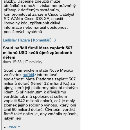
služby. Úspěšné zneužití může
útočníkům umožnit získat neoprávněný
přístup k dotčeným systémům,
kompromitovat zařízení Cisco Catalyst
SD-WAN a Cisco IOS XE, spustit
libovolný kód, zpřístupnit citlivé
informace nebo narušit dostupnost
postižených systémů.
Ladislav Hagara
|
Komentářů: 3
Soud nařídil firmě Meta zaplatit 567
milionů USD kvůli újmě způsobené
dětem
dnes 15:33 | IT novinky
Soud v americkém státě Nové Mexiko
ve čtvrtek
nařídil
internetové
společnosti Meta Platforms zaplatit 567
milionů dolarů (téměř 12 miliard Kč) za
újmy, které její platformy působí mladým
lidem. S přihlédnutím k dřívějšímu
verdiktu tak má společnost celkem
zaplatit 942 milionů dolarů, což je malý
zlomek jejího ročního výnosu, který loni
činil 60 miliard dolarů. Čtvrteční verdikt
firmě také nařizuje, aby změnila způsob,
jakým její
…
více »