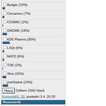
Budgie
(
10%
)
Cinnamon
(
7%
)
COSMIC
(
2%
)
GNOME
(
18%
)
KDE Plasma
(
30%
)
LXQt
(
6%
)
MATE
(
6%
)
TDE
(
2%
)
Xfce
(
15%
)
jiné/žádné
(
23%
)
Celkem 2342 hlasů
Komentářů: 30
, poslední 3.4. 20:20
Rozcestník