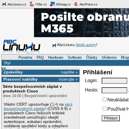
AbcLinuxu.cz
ITBiz.cz
HDmag.cz
AbcPráce.cz
AbcLinuxu
hledá autory
!
Poradna
FAQ
Hardware
Software
Články
Učebnice
Blog
Styl
×
Přihlášení
Zprávičky
napište »
Pracovní nabídky
inzerujte »
Login:
Série bezpečnostních záplat v
Heslo:
produktech Cisco
dnes 16:00 | Bezpečnostní upozornění
Neukládat 
Vládní CERT upozorňuje (
𝕏
) na
sérii
bezpečnostních záplat
(CVSS 9.9) v
Používat H
produktech Cisco řešících kritické
zranitelnosti umožňující obejití
autentizace, eskalaci oprávnění,
vzdálené spuštění kódu a odepření