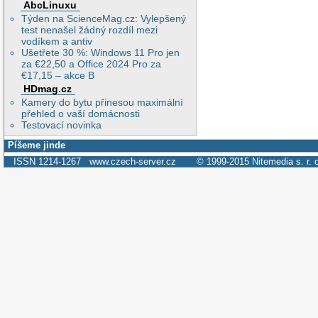
AbcLinuxu
Týden na ScienceMag.cz: Vylepšený
test nenašel žádný rozdíl mezi
vodíkem a antiv
Ušetřete 30 %: Windows 11 Pro jen
za €22,50 a Office 2024 Pro za
€17,15 – akce B
HDmag.cz
Kamery do bytu přinesou maximální
přehled o vaší domácnosti
Testovací novinka
Píšeme jinde
ISSN 1214-1267
www.czech-server.cz
© 1999-2015
Nitemedia s. r. 