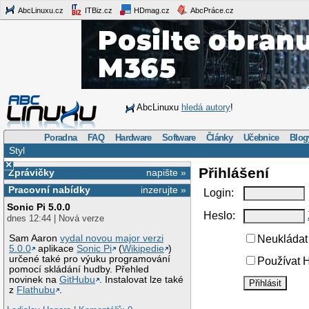
AbcLinuxu.cz
ITBiz.cz
HDmag.cz
AbcPráce.cz
AbcLinuxu
hledá autory
!
Poradna
FAQ
Hardware
Software
Články
Učebnice
Blog
Styl
×
Přihlášení
Zprávičky
napište »
Pracovní nabídky
inzerujte »
Login:
Sonic Pi 5.0.0
Heslo:
dnes 12:44 | Nová verze
Sam Aaron
vydal novou major verzi
Neukládat 
5.0.0
aplikace
Sonic Pi
(
Wikipedie
)
určené také pro výuku programování
Používat H
pomocí skládání hudby. Přehled
novinek na
GitHubu
. Instalovat lze také
z
Flathubu
.