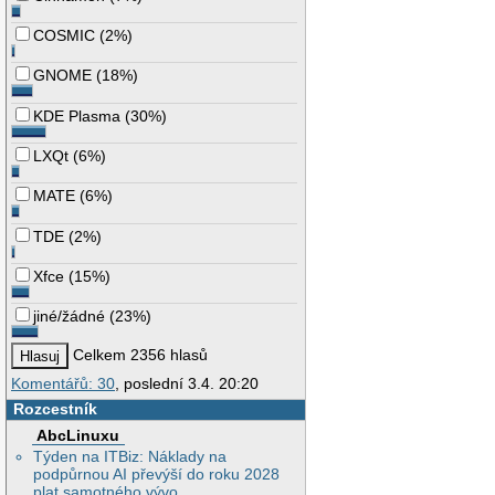
COSMIC
(
2%
)
GNOME
(
18%
)
KDE Plasma
(
30%
)
LXQt
(
6%
)
MATE
(
6%
)
TDE
(
2%
)
Xfce
(
15%
)
jiné/žádné
(
23%
)
Celkem 2356 hlasů
Komentářů: 30
, poslední 3.4. 20:20
Rozcestník
AbcLinuxu
Týden na ITBiz: Náklady na
podpůrnou AI převýší do roku 2028
plat samotného vývo