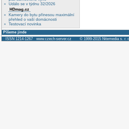
Událo se v týdnu 32/2026
HDmag.cz
Kamery do bytu přinesou maximální
přehled o vaší domácnosti
Testovací novinka
Píšeme jinde
ISSN 1214-1267
www.czech-server.cz
© 1999-2015
Nitemedia s. r. 