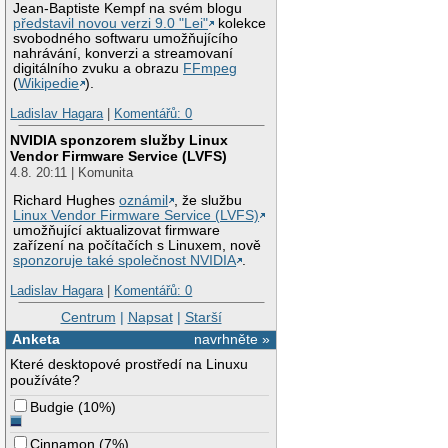
Jean-Baptiste Kempf na svém blogu
představil novou verzi 9.0 "Lei"
kolekce
svobodného softwaru umožňujícího
nahrávání, konverzi a streamovaní
digitálního zvuku a obrazu
FFmpeg
(
Wikipedie
).
Ladislav Hagara
|
Komentářů: 0
NVIDIA sponzorem služby Linux
Vendor Firmware Service (LVFS)
4.8. 20:11 | Komunita
Richard Hughes
oznámil
, že službu
Linux Vendor Firmware Service (LVFS)
umožňující aktualizovat firmware
zařízení na počítačích s Linuxem, nově
sponzoruje také společnost NVIDIA
.
Ladislav Hagara
|
Komentářů: 0
Centrum
|
Napsat
|
Starší
Anketa
navrhněte »
Které desktopové prostředí na Linuxu
používáte?
Budgie
(
10%
)
Cinnamon
(
7%
)