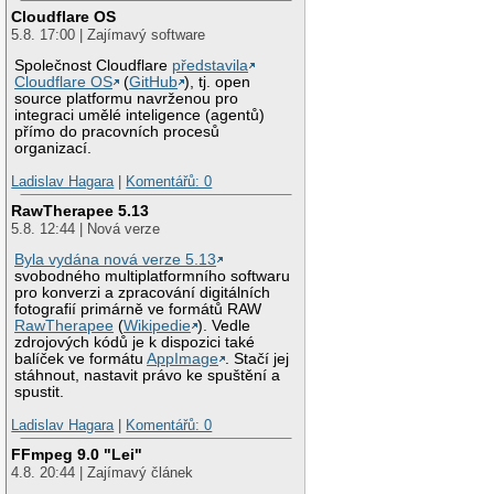
Cloudflare OS
5.8. 17:00 | Zajímavý software
Společnost Cloudflare
představila
Cloudflare OS
(
GitHub
), tj. open
source platformu navrženou pro
integraci umělé inteligence (agentů)
přímo do pracovních procesů
organizací.
Ladislav Hagara
|
Komentářů: 0
RawTherapee 5.13
5.8. 12:44 | Nová verze
Byla vydána nová verze 5.13
svobodného multiplatformního softwaru
pro konverzi a zpracování digitálních
fotografií primárně ve formátů RAW
RawTherapee
(
Wikipedie
). Vedle
zdrojových kódů je k dispozici také
balíček ve formátu
AppImage
. Stačí jej
stáhnout, nastavit právo ke spuštění a
spustit.
Ladislav Hagara
|
Komentářů: 0
FFmpeg 9.0 "Lei"
4.8. 20:44 | Zajímavý článek