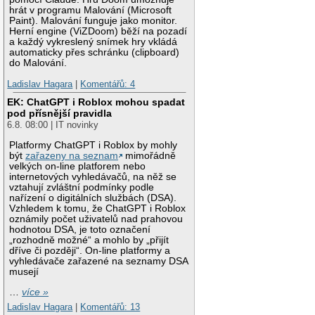
hrát v programu Malování (Microsoft
Paint). Malování funguje jako monitor.
Herní engine (ViZDoom) běží na pozadí
a každý vykreslený snímek hry vkládá
automaticky přes schránku (clipboard)
do Malování.
Ladislav Hagara
|
Komentářů: 4
EK: ChatGPT i Roblox mohou spadat
pod přísnější pravidla
6.8. 08:00 | IT novinky
Platformy ChatGPT i Roblox by mohly
být
zařazeny na seznam
mimořádně
velkých on-line platforem nebo
internetových vyhledávačů, na něž se
vztahují zvláštní podmínky podle
nařízení o digitálních službách (DSA).
Vzhledem k tomu, že ChatGPT i Roblox
oznámily počet uživatelů nad prahovou
hodnotou DSA, je toto označení
„rozhodně možné“ a mohlo by „přijít
dříve či později“. On-line platformy a
vyhledávače zařazené na seznamy DSA
musejí
…
více »
Ladislav Hagara
|
Komentářů: 13