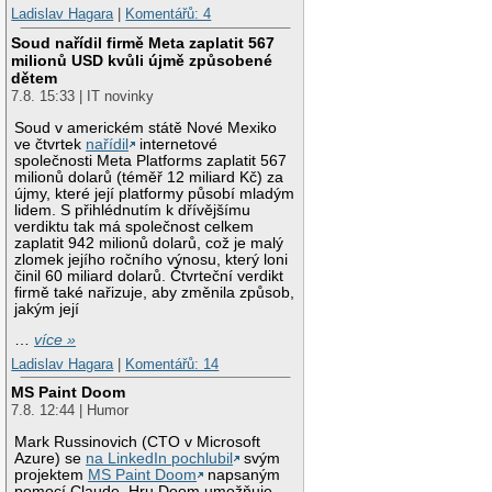
Ladislav Hagara
|
Komentářů: 4
Soud nařídil firmě Meta zaplatit 567
milionů USD kvůli újmě způsobené
dětem
7.8. 15:33 | IT novinky
Soud v americkém státě Nové Mexiko
ve čtvrtek
nařídil
internetové
společnosti Meta Platforms zaplatit 567
milionů dolarů (téměř 12 miliard Kč) za
újmy, které její platformy působí mladým
lidem. S přihlédnutím k dřívějšímu
verdiktu tak má společnost celkem
zaplatit 942 milionů dolarů, což je malý
zlomek jejího ročního výnosu, který loni
činil 60 miliard dolarů. Čtvrteční verdikt
firmě také nařizuje, aby změnila způsob,
jakým její
…
více »
Ladislav Hagara
|
Komentářů: 14
MS Paint Doom
7.8. 12:44 | Humor
Mark Russinovich (CTO v Microsoft
Azure) se
na LinkedIn pochlubil
svým
projektem
MS Paint Doom
napsaným
pomocí Claude. Hru Doom umožňuje