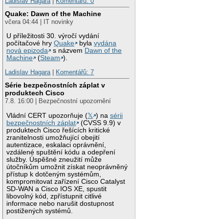
Ladislav Hagara
|
Komentářů: 0
Quake: Dawn of the Machine
včera 04:44 | IT novinky
U příležitosti 30. výročí vydání
počítačové hry
Quake
byla
vydána
nová epizoda
s názvem
Dawn of the
Machine
(
Steam
).
Ladislav Hagara
|
Komentářů: 7
Série bezpečnostních záplat v
produktech Cisco
7.8. 16:00 | Bezpečnostní upozornění
Vládní CERT upozorňuje (
𝕏
) na
sérii
bezpečnostních záplat
(CVSS 9.9) v
produktech Cisco řešících kritické
zranitelnosti umožňující obejití
autentizace, eskalaci oprávnění,
vzdálené spuštění kódu a odepření
služby. Úspěšné zneužití může
útočníkům umožnit získat neoprávněný
přístup k dotčeným systémům,
kompromitovat zařízení Cisco Catalyst
SD-WAN a Cisco IOS XE, spustit
libovolný kód, zpřístupnit citlivé
informace nebo narušit dostupnost
postižených systémů.