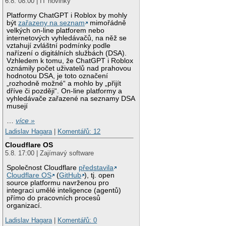
6.8. 08:00 | IT novinky
Platformy ChatGPT i Roblox by mohly
být
zařazeny na seznam
mimořádně
velkých on-line platforem nebo
internetových vyhledávačů, na něž se
vztahují zvláštní podmínky podle
nařízení o digitálních službách (DSA).
Vzhledem k tomu, že ChatGPT i Roblox
oznámily počet uživatelů nad prahovou
hodnotou DSA, je toto označení
„rozhodně možné“ a mohlo by „přijít
dříve či později“. On-line platformy a
vyhledávače zařazené na seznamy DSA
musejí
…
více »
Ladislav Hagara
|
Komentářů: 12
Cloudflare OS
5.8. 17:00 | Zajímavý software
Společnost Cloudflare
představila
Cloudflare OS
(
GitHub
), tj. open
source platformu navrženou pro
integraci umělé inteligence (agentů)
přímo do pracovních procesů
organizací.
Ladislav Hagara
|
Komentářů: 0