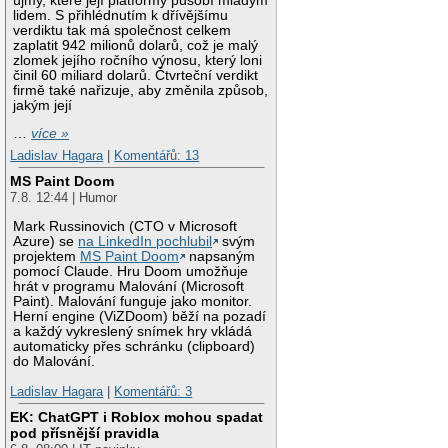
újmy, které její platformy působí mladým
lidem. S přihlédnutím k dřívějšímu
verdiktu tak má společnost celkem
zaplatit 942 milionů dolarů, což je malý
zlomek jejího ročního výnosu, který loni
činil 60 miliard dolarů. Čtvrteční verdikt
firmě také nařizuje, aby změnila způsob,
jakým její
…
více »
Ladislav Hagara
|
Komentářů: 13
MS Paint Doom
7.8. 12:44 | Humor
Mark Russinovich (CTO v Microsoft
Azure) se
na LinkedIn pochlubil
svým
projektem
MS Paint Doom
napsaným
pomocí Claude. Hru Doom umožňuje
hrát v programu Malování (Microsoft
Paint). Malování funguje jako monitor.
Herní engine (ViZDoom) běží na pozadí
a každý vykreslený snímek hry vkládá
automaticky přes schránku (clipboard)
do Malování.
Ladislav Hagara
|
Komentářů: 3
EK: ChatGPT i Roblox mohou spadat
pod přísnější pravidla