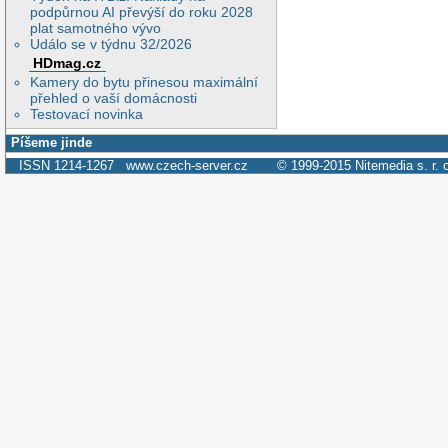
podpůrnou AI převýší do roku 2028
plat samotného vývo
Událo se v týdnu 32/2026
HDmag.cz
Kamery do bytu přinesou maximální
přehled o vaší domácnosti
Testovací novinka
Píšeme jinde
ISSN 1214-1267
www.czech-server.cz
© 1999-2015
Nitemedia s. r. 