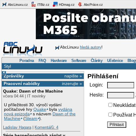
AbcLinuxu.cz
ITBiz.cz
HDmag.cz
AbcPráce.cz
AbcLinuxu
hledá autory
!
Poradna
FAQ
Hardware
Software
Články
Učebnice
Blog
Styl
×
Přihlášení
Zprávičky
napište »
Pracovní nabídky
inzerujte »
Login:
Quake: Dawn of the Machine
Heslo:
včera 04:44 | IT novinky
U příležitosti 30. výročí vydání
Neukládat 
počítačové hry
Quake
byla
vydána
nová epizoda
s názvem
Dawn of the
Používat H
Machine
(
Steam
).
Ladislav Hagara
|
Komentářů: 4
Série bezpečnostních záplat v