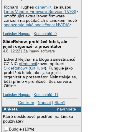
Richard Hughes
oznámil
, že službu
Linux Vendor Firmware Service (LVFS)
umožňující aktualizovat firmware
zařízení na počítačích s Linuxem, nově
sponzoruje také společnost NVIDIA
.
Ladislav Hagara
|
Komentářů: 0
SlideRshow, prohlížeč fotek, ale i
jejich organizér a prezentátor
4.8. 12:22 | Zajímavý software
Edvard Rejthar na blogu zaměstnanců
CZ.NIC
představil
svou aplikaci
SlideRshow
(
GitHub
). Funguje jako
prohlížeč fotek, ale i jako jejich
organizér a prezentátor. Neinstaluje se,
běží přímo v prohlížeči. Bez serveru.
Offline.
Ladislav Hagara
|
Komentářů: 11
Centrum
|
Napsat
|
Starší
Anketa
navrhněte »
Které desktopové prostředí na Linuxu
používáte?
Budgie
(
10%
)