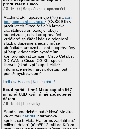
produktech Cisco
7.8. 16:00 | Bezpečnostní upozornění
Vládní CERT upozorňuje (
𝕏
) na
sérii
bezpečnostních záplat
(CVSS 9.9) v
produktech Cisco řešících kritické
zranitelnosti umožňující obejití
autentizace, eskalaci oprávnění,
vzdálené spuštění kódu a odepření
služby. Úspěšné zneužití může
útočníkům umožnit získat neoprávněný
přístup k dotčeným systémům,
kompromitovat zařízení Cisco Catalyst
SD-WAN a Cisco IOS XE, spustit
libovolný kód, zpřístupnit citlivé
informace nebo narušit dostupnost
postižených systémů.
Ladislav Hagara
|
Komentářů: 2
Soud nařídil firmě Meta zaplatit 567
milionů USD kvůli újmě způsobené
dětem
7.8. 15:33 | IT novinky
Soud v americkém státě Nové Mexiko
ve čtvrtek
nařídil
internetové
společnosti Meta Platforms zaplatit 567
milionů dolarů (téměř 12 miliard Kč) za