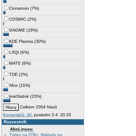
Cinnamon
(
7%
)
COSMIC
(
2%
)
GNOME
(
18%
)
KDE Plasma
(
30%
)
LXQt
(
6%
)
MATE
(
6%
)
TDE
(
2%
)
Xfce
(
15%
)
jiné/žádné
(
23%
)
Celkem 2354 hlasů
Komentářů: 30
, poslední 3.4. 20:20
Rozcestník
AbcLinuxu
Týden na ITBiz: Náklady na