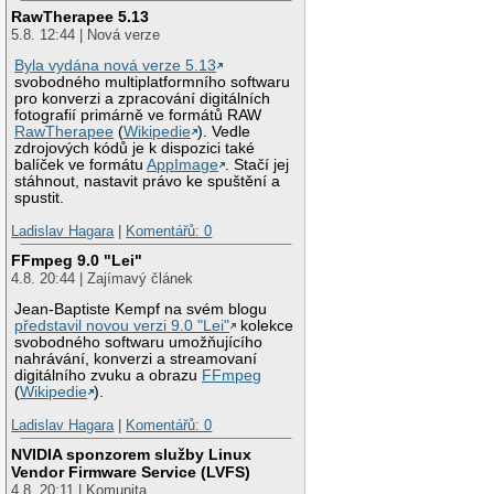
RawTherapee 5.13
5.8. 12:44 | Nová verze
Byla vydána nová verze 5.13
svobodného multiplatformního softwaru
pro konverzi a zpracování digitálních
fotografií primárně ve formátů RAW
RawTherapee
(
Wikipedie
). Vedle
zdrojových kódů je k dispozici také
balíček ve formátu
AppImage
. Stačí jej
stáhnout, nastavit právo ke spuštění a
spustit.
Ladislav Hagara
|
Komentářů: 0
FFmpeg 9.0 "Lei"
4.8. 20:44 | Zajímavý článek
Jean-Baptiste Kempf na svém blogu
představil novou verzi 9.0 "Lei"
kolekce
svobodného softwaru umožňujícího
nahrávání, konverzi a streamovaní
digitálního zvuku a obrazu
FFmpeg
(
Wikipedie
).
Ladislav Hagara
|
Komentářů: 0
NVIDIA sponzorem služby Linux
Vendor Firmware Service (LVFS)
4.8. 20:11 | Komunita