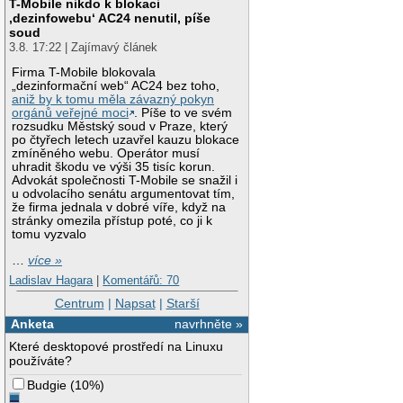
T-Mobile nikdo k blokaci
‚dezinfowebu‘ AC24 nenutil, píše
soud
3.8. 17:22 | Zajímavý článek
Firma T-Mobile blokovala
„dezinformační web“ AC24 bez toho,
aniž by k tomu měla závazný pokyn
orgánů veřejné moci
. Píše to ve svém
rozsudku Městský soud v Praze, který
po čtyřech letech uzavřel kauzu blokace
zmíněného webu. Operátor musí
uhradit škodu ve výši 35 tisíc korun.
Advokát společnosti T-Mobile se snažil i
u odvolacího senátu argumentovat tím,
že firma jednala v dobré víře, když na
stránky omezila přístup poté, co ji k
tomu vyzvalo
…
více »
Ladislav Hagara
|
Komentářů: 70
Centrum
|
Napsat
|
Starší
Anketa
navrhněte »
Které desktopové prostředí na Linuxu
používáte?
Budgie
(
10%
)