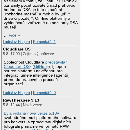
Vzhledem k tomu, že ChatGPT i Roblox
oznámily počet uživatelů nad prahovou
hodnotou DSA, je toto označení
„rozhodně možné“ a mohlo by „přijít
dříve či později“. On-line platformy a
vyhledávače zařazené na seznamy DSA
musejí
…
více »
Ladislav Hagara
|
Komentářů: 1
Cloudflare OS
5.8. 17:00 | Zajímavý software
Společnost Cloudflare
představila
Cloudflare OS
(
GitHub
), tj. open
source platformu navrženou pro
integraci umělé inteligence (agentů)
přímo do pracovních procesů
organizací.
Ladislav Hagara
|
Komentářů: 0
RawTherapee 5.13
5.8. 12:44 | Nová verze
Byla vydána nová verze 5.13
svobodného multiplatformního softwaru
pro konverzi a zpracování digitálních
fotografií primárně ve formátů RAW