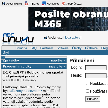
AbcLinuxu.cz
ITBiz.cz
HDmag.cz
AbcPráce.cz
AbcLinuxu
hledá autory
!
Poradna
FAQ
Hardware
Software
Články
Učebnice
Blog
Styl
×
Přihlášení
Zprávičky
napište »
Pracovní nabídky
inzerujte »
Login:
EK: ChatGPT i Roblox mohou spadat
Heslo:
pod přísnější pravidla
včera 08:00 | IT novinky
Neukládat 
Platformy ChatGPT i Roblox by mohly
být
zařazeny na seznam
mimořádně
Používat H
velkých on-line platforem nebo
internetových vyhledávačů, na něž se
vztahují zvláštní podmínky podle
nařízení o digitálních službách (DSA).