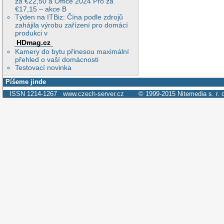
za €22,50 a Office 2024 Pro za
€17,15 – akce B
Týden na ITBiz: Čína podle zdrojů
zahájila výrobu zařízení pro domácí
produkci v
HDmag.cz
Kamery do bytu přinesou maximální
přehled o vaší domácnosti
Testovací novinka
Píšeme jinde
ISSN 1214-1267
www.czech-server.cz
© 1999-2015
Nitemedia s. r. 