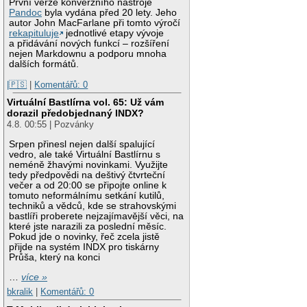
První verze konverzního nástroje
Pandoc
byla vydána před 20 lety. Jeho
autor John MacFarlane při tomto výročí
rekapituluje
jednotlivé etapy vývoje
a přidávání nových funkcí – rozšíření
nejen Markdownu a podporu mnoha
dalších formátů.
|🇵🇸
|
Komentářů: 0
Virtuální Bastlírna vol. 65: Už vám
dorazil předobjednaný INDX?
4.8. 00:55 | Pozvánky
Srpen přinesl nejen další spalující
vedro, ale také Virtuální Bastlírnu s
neméně žhavými novinkami. Využijte
tedy předpovědi na deštivý čtvrteční
večer a od 20:00 se připojte online k
tomuto neformálnímu setkání kutilů,
techniků a vědců, kde se strahovskými
bastlíři proberete nejzajímavější věci, na
které jste narazili za poslední měsíc.
Pokud jde o novinky, řeč zcela jistě
přijde na systém INDX pro tiskárny
Průša, který na konci
…
více »
bkralik
|
Komentářů: 0