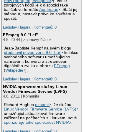
RawTherapee
(
Wikipedie
). Vedle
zdrojových kódů je k dispozici také
balíček ve formátu
AppImage
. Stačí jej
stáhnout, nastavit právo ke spuštění a
spustit.
Ladislav Hagara
|
Komentářů: 0
FFmpeg 9.0 "Lei"
4.8. 20:44 | Zajímavý článek
Jean-Baptiste Kempf na svém blogu
představil novou verzi 9.0 "Lei"
kolekce
svobodného softwaru umožňujícího
nahrávání, konverzi a streamovaní
digitálního zvuku a obrazu
FFmpeg
(
Wikipedie
).
Ladislav Hagara
|
Komentářů: 0
NVIDIA sponzorem služby Linux
Vendor Firmware Service (LVFS)
4.8. 20:11 | Komunita
Richard Hughes
oznámil
, že službu
Linux Vendor Firmware Service (LVFS)
umožňující aktualizovat firmware
zařízení na počítačích s Linuxem, nově
sponzoruje také společnost NVIDIA
.
Ladislav Hagara
|
Komentářů: 0