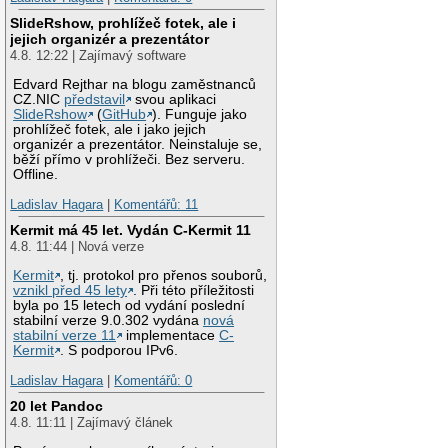
SlideRshow, prohlížeč fotek, ale i
jejich organizér a prezentátor
4.8. 12:22 | Zajímavý software
Edvard Rejthar na blogu zaměstnanců
CZ.NIC
představil
svou aplikaci
SlideRshow
(
GitHub
). Funguje jako
prohlížeč fotek, ale i jako jejich
organizér a prezentátor. Neinstaluje se,
běží přímo v prohlížeči. Bez serveru.
Offline.
Ladislav Hagara
|
Komentářů: 11
Kermit má 45 let. Vydán C-Kermit 11
4.8. 11:44 | Nová verze
Kermit
, tj. protokol pro přenos souborů,
vznikl před 45 lety
. Při této příležitosti
byla po 15 letech od vydání poslední
stabilní verze 9.0.302 vydána
nová
stabilní verze 11
implementace
C-
Kermit
. S podporou IPv6.
Ladislav Hagara
|
Komentářů: 0
20 let Pandoc
4.8. 11:11 | Zajímavý článek