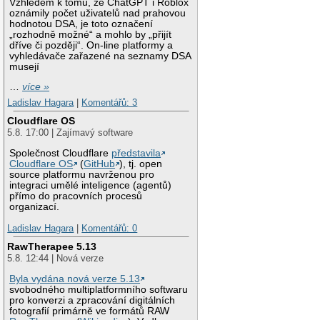
Vzhledem k tomu, že ChatGPT i Roblox
oznámily počet uživatelů nad prahovou
hodnotou DSA, je toto označení
„rozhodně možné“ a mohlo by „přijít
dříve či později“. On-line platformy a
vyhledávače zařazené na seznamy DSA
musejí
…
více »
Ladislav Hagara
|
Komentářů: 3
Cloudflare OS
5.8. 17:00 | Zajímavý software
Společnost Cloudflare
představila
Cloudflare OS
(
GitHub
), tj. open
source platformu navrženou pro
integraci umělé inteligence (agentů)
přímo do pracovních procesů
organizací.
Ladislav Hagara
|
Komentářů: 0
RawTherapee 5.13
5.8. 12:44 | Nová verze
Byla vydána nová verze 5.13
svobodného multiplatformního softwaru
pro konverzi a zpracování digitálních
fotografií primárně ve formátů RAW