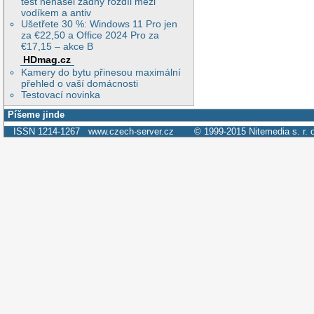
test nenašel žádný rozdíl mezi
vodíkem a antiv
Ušetřete 30 %: Windows 11 Pro jen
za €22,50 a Office 2024 Pro za
€17,15 – akce B
HDmag.cz
Kamery do bytu přinesou maximální
přehled o vaší domácnosti
Testovací novinka
Píšeme jinde
ISSN 1214-1267
www.czech-server.cz
© 1999-2015
Nitemedia s. r. 