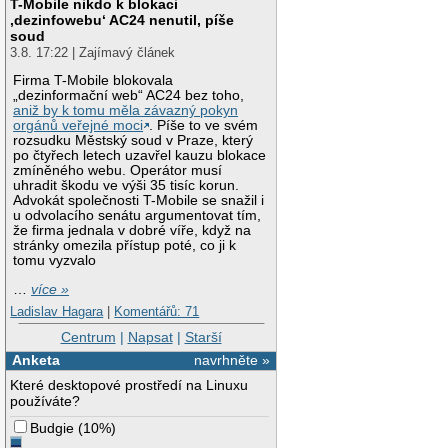
T-Mobile nikdo k blokaci
‚dezinfowebu‘ AC24 nenutil, píše
soud
3.8. 17:22 | Zajímavý článek
Firma T-Mobile blokovala
„dezinformační web“ AC24 bez toho,
aniž by k tomu měla závazný pokyn
orgánů veřejné moci
. Píše to ve svém
rozsudku Městský soud v Praze, který
po čtyřech letech uzavřel kauzu blokace
zmíněného webu. Operátor musí
uhradit škodu ve výši 35 tisíc korun.
Advokát společnosti T-Mobile se snažil i
u odvolacího senátu argumentovat tím,
že firma jednala v dobré víře, když na
stránky omezila přístup poté, co ji k
tomu vyzvalo
…
více »
Ladislav Hagara
|
Komentářů: 71
Centrum
|
Napsat
|
Starší
Anketa
navrhněte »
Které desktopové prostředí na Linuxu
používáte?
Budgie
(
10%
)