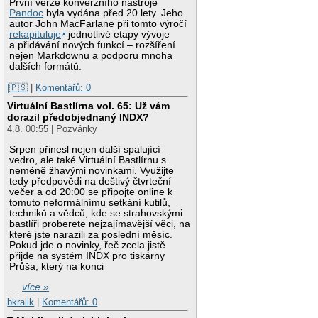
První verze konverzního nástroje
Pandoc
byla vydána před 20 lety. Jeho
autor John MacFarlane při tomto výročí
rekapituluje
jednotlivé etapy vývoje
a přidávání nových funkcí – rozšíření
nejen Markdownu a podporu mnoha
dalších formátů.
|🇵🇸
|
Komentářů: 0
Virtuální Bastlírna vol. 65: Už vám
dorazil předobjednaný INDX?
4.8. 00:55 | Pozvánky
Srpen přinesl nejen další spalující
vedro, ale také Virtuální Bastlírnu s
neméně žhavými novinkami. Využijte
tedy předpovědi na deštivý čtvrteční
večer a od 20:00 se připojte online k
tomuto neformálnímu setkání kutilů,
techniků a vědců, kde se strahovskými
bastlíři proberete nejzajímavější věci, na
které jste narazili za poslední měsíc.
Pokud jde o novinky, řeč zcela jistě
přijde na systém INDX pro tiskárny
Průša, který na konci
…
více »
bkralik
|
Komentářů: 0