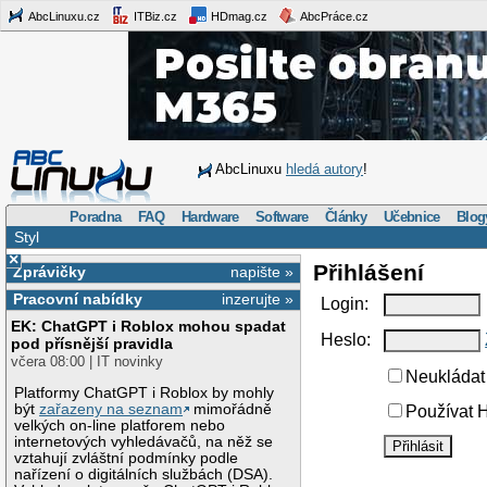
AbcLinuxu.cz
ITBiz.cz
HDmag.cz
AbcPráce.cz
AbcLinuxu
hledá autory
!
Poradna
FAQ
Hardware
Software
Články
Učebnice
Blog
Styl
×
Přihlášení
Zprávičky
napište »
Pracovní nabídky
inzerujte »
Login:
EK: ChatGPT i Roblox mohou spadat
Heslo:
pod přísnější pravidla
včera 08:00 | IT novinky
Neukládat 
Platformy ChatGPT i Roblox by mohly
být
zařazeny na seznam
mimořádně
Používat H
velkých on-line platforem nebo
internetových vyhledávačů, na něž se
vztahují zvláštní podmínky podle
nařízení o digitálních službách (DSA).