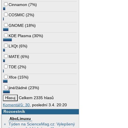
Cinnamon
(
7%
)
COSMIC
(
2%
)
GNOME
(
18%
)
KDE Plasma
(
30%
)
LXQt
(
6%
)
MATE
(
6%
)
TDE
(
2%
)
Xfce
(
15%
)
jiné/žádné
(
23%
)
Celkem 2335 hlasů
Komentářů: 30
, poslední 3.4. 20:20
Rozcestník
AbcLinuxu
Týden na ScienceMag.cz: Vylepšený