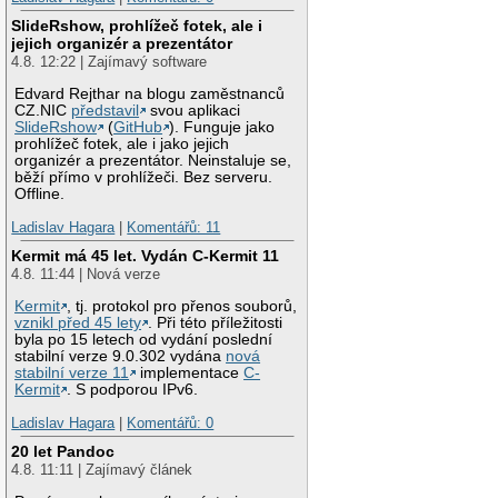
SlideRshow, prohlížeč fotek, ale i
jejich organizér a prezentátor
4.8. 12:22 | Zajímavý software
Edvard Rejthar na blogu zaměstnanců
CZ.NIC
představil
svou aplikaci
SlideRshow
(
GitHub
). Funguje jako
prohlížeč fotek, ale i jako jejich
organizér a prezentátor. Neinstaluje se,
běží přímo v prohlížeči. Bez serveru.
Offline.
Ladislav Hagara
|
Komentářů: 11
Kermit má 45 let. Vydán C-Kermit 11
4.8. 11:44 | Nová verze
Kermit
, tj. protokol pro přenos souborů,
vznikl před 45 lety
. Při této příležitosti
byla po 15 letech od vydání poslední
stabilní verze 9.0.302 vydána
nová
stabilní verze 11
implementace
C-
Kermit
. S podporou IPv6.
Ladislav Hagara
|
Komentářů: 0
20 let Pandoc
4.8. 11:11 | Zajímavý článek