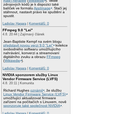
RawTherapee
(
Wikipedie
). Vedle
zdrojových kódů je k dispozici také
balíček ve formátu
AppImage
. Stačí jej
stáhnout, nastavit právo ke spuštění a
spustit.
Ladislav Hagara
|
Komentářů: 0
FFmpeg 9.0 "Lei"
4.8. 20:44 | Zajímavý článek
Jean-Baptiste Kempf na svém blogu
představil novou verzi 9.0 "Lei"
kolekce
svobodného softwaru umožňujícího
nahrávání, konverzi a streamovaní
digitálního zvuku a obrazu
FFmpeg
(
Wikipedie
).
Ladislav Hagara
|
Komentářů: 0
NVIDIA sponzorem služby Linux
Vendor Firmware Service (LVFS)
4.8. 20:11 | Komunita
Richard Hughes
oznámil
, že službu
Linux Vendor Firmware Service (LVFS)
umožňující aktualizovat firmware
zařízení na počítačích s Linuxem, nově
sponzoruje také společnost NVIDIA
.
Ladislav Hagara
|
Komentářů: 0