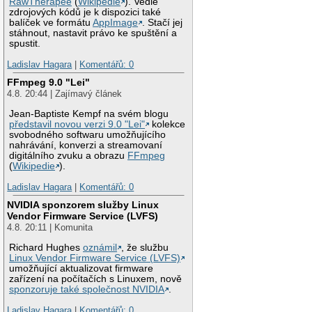
RawTherapee
(
Wikipedie
). Vedle
zdrojových kódů je k dispozici také
balíček ve formátu
AppImage
. Stačí jej
stáhnout, nastavit právo ke spuštění a
spustit.
Ladislav Hagara
|
Komentářů: 0
FFmpeg 9.0 "Lei"
4.8. 20:44 | Zajímavý článek
Jean-Baptiste Kempf na svém blogu
představil novou verzi 9.0 "Lei"
kolekce
svobodného softwaru umožňujícího
nahrávání, konverzi a streamovaní
digitálního zvuku a obrazu
FFmpeg
(
Wikipedie
).
Ladislav Hagara
|
Komentářů: 0
NVIDIA sponzorem služby Linux
Vendor Firmware Service (LVFS)
4.8. 20:11 | Komunita
Richard Hughes
oznámil
, že službu
Linux Vendor Firmware Service (LVFS)
umožňující aktualizovat firmware
zařízení na počítačích s Linuxem, nově
sponzoruje také společnost NVIDIA
.
Ladislav Hagara
|
Komentářů: 0