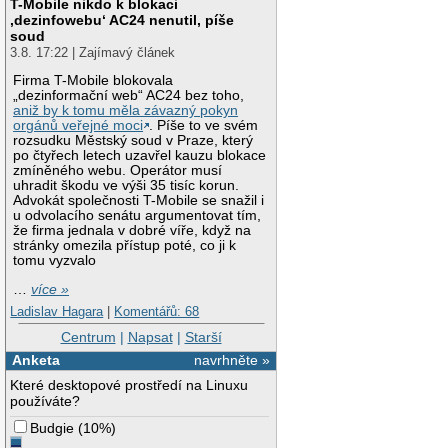
T-Mobile nikdo k blokaci
‚dezinfowebu‘ AC24 nenutil, píše
soud
3.8. 17:22 | Zajímavý článek
Firma T-Mobile blokovala
„dezinformační web“ AC24 bez toho,
aniž by k tomu měla závazný pokyn
orgánů veřejné moci
. Píše to ve svém
rozsudku Městský soud v Praze, který
po čtyřech letech uzavřel kauzu blokace
zmíněného webu. Operátor musí
uhradit škodu ve výši 35 tisíc korun.
Advokát společnosti T-Mobile se snažil i
u odvolacího senátu argumentovat tím,
že firma jednala v dobré víře, když na
stránky omezila přístup poté, co ji k
tomu vyzvalo
…
více »
Ladislav Hagara
|
Komentářů: 68
Centrum
|
Napsat
|
Starší
Anketa
navrhněte »
Které desktopové prostředí na Linuxu
používáte?
Budgie
(
10%
)