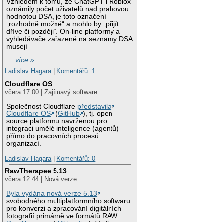
Vzhledem k tomu, že ChatGPT i Roblox
oznámily počet uživatelů nad prahovou
hodnotou DSA, je toto označení
„rozhodně možné“ a mohlo by „přijít
dříve či později“. On-line platformy a
vyhledávače zařazené na seznamy DSA
musejí
…
více »
Ladislav Hagara
|
Komentářů: 1
Cloudflare OS
včera 17:00 | Zajímavý software
Společnost Cloudflare
představila
Cloudflare OS
(
GitHub
), tj. open
source platformu navrženou pro
integraci umělé inteligence (agentů)
přímo do pracovních procesů
organizací.
Ladislav Hagara
|
Komentářů: 0
RawTherapee 5.13
včera 12:44 | Nová verze
Byla vydána nová verze 5.13
svobodného multiplatformního softwaru
pro konverzi a zpracování digitálních
fotografií primárně ve formátů RAW