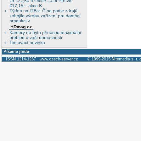
za €22,50 a Office 2024 Pro za
€17,15 – akce B
Týden na ITBiz: Čína podle zdrojů
zahájila výrobu zařízení pro domácí
produkci v
HDmag.cz
Kamery do bytu přinesou maximální
přehled o vaší domácnosti
Testovací novinka
Píšeme jinde
ISSN 1214-1267
www.czech-server.cz
© 1999-2015
Nitemedia s. r. 