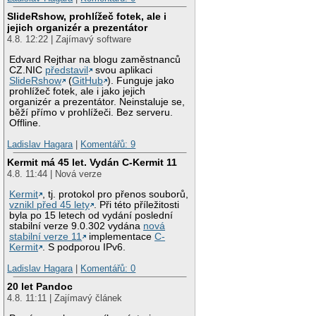
SlideRshow, prohlížeč fotek, ale i
jejich organizér a prezentátor
4.8. 12:22 | Zajímavý software
Edvard Rejthar na blogu zaměstnanců
CZ.NIC
představil
svou aplikaci
SlideRshow
(
GitHub
). Funguje jako
prohlížeč fotek, ale i jako jejich
organizér a prezentátor. Neinstaluje se,
běží přímo v prohlížeči. Bez serveru.
Offline.
Ladislav Hagara
|
Komentářů: 9
Kermit má 45 let. Vydán C-Kermit 11
4.8. 11:44 | Nová verze
Kermit
, tj. protokol pro přenos souborů,
vznikl před 45 lety
. Při této příležitosti
byla po 15 letech od vydání poslední
stabilní verze 9.0.302 vydána
nová
stabilní verze 11
implementace
C-
Kermit
. S podporou IPv6.
Ladislav Hagara
|
Komentářů: 0
20 let Pandoc
4.8. 11:11 | Zajímavý článek