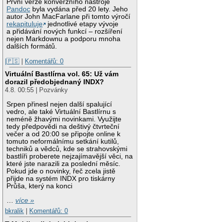
První verze konverzního nástroje
Pandoc
byla vydána před 20 lety. Jeho
autor John MacFarlane při tomto výročí
rekapituluje
jednotlivé etapy vývoje
a přidávání nových funkcí – rozšíření
nejen Markdownu a podporu mnoha
dalších formátů.
|🇵🇸
|
Komentářů: 0
Virtuální Bastlírna vol. 65: Už vám
dorazil předobjednaný INDX?
4.8. 00:55 | Pozvánky
Srpen přinesl nejen další spalující
vedro, ale také Virtuální Bastlírnu s
neméně žhavými novinkami. Využijte
tedy předpovědi na deštivý čtvrteční
večer a od 20:00 se připojte online k
tomuto neformálnímu setkání kutilů,
techniků a vědců, kde se strahovskými
bastlíři proberete nejzajímavější věci, na
které jste narazili za poslední měsíc.
Pokud jde o novinky, řeč zcela jistě
přijde na systém INDX pro tiskárny
Průša, který na konci
…
více »
bkralik
|
Komentářů: 0