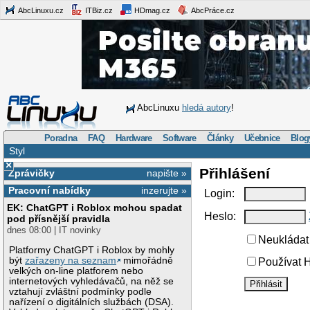
AbcLinuxu.cz
ITBiz.cz
HDmag.cz
AbcPráce.cz
AbcLinuxu
hledá autory
!
Poradna
FAQ
Hardware
Software
Články
Učebnice
Blog
Styl
×
Přihlášení
Zprávičky
napište »
Pracovní nabídky
inzerujte »
Login:
EK: ChatGPT i Roblox mohou spadat
Heslo:
pod přísnější pravidla
dnes 08:00 | IT novinky
Neukládat 
Platformy ChatGPT i Roblox by mohly
být
zařazeny na seznam
mimořádně
Používat H
velkých on-line platforem nebo
internetových vyhledávačů, na něž se
vztahují zvláštní podmínky podle
nařízení o digitálních službách (DSA).