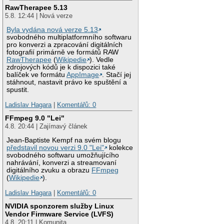
RawTherapee 5.13
5.8. 12:44 | Nová verze
Byla vydána nová verze 5.13
svobodného multiplatformního softwaru
pro konverzi a zpracování digitálních
fotografií primárně ve formátů RAW
RawTherapee
(
Wikipedie
). Vedle
zdrojových kódů je k dispozici také
balíček ve formátu
AppImage
. Stačí jej
stáhnout, nastavit právo ke spuštění a
spustit.
Ladislav Hagara
|
Komentářů: 0
FFmpeg 9.0 "Lei"
4.8. 20:44 | Zajímavý článek
Jean-Baptiste Kempf na svém blogu
představil novou verzi 9.0 "Lei"
kolekce
svobodného softwaru umožňujícího
nahrávání, konverzi a streamovaní
digitálního zvuku a obrazu
FFmpeg
(
Wikipedie
).
Ladislav Hagara
|
Komentářů: 0
NVIDIA sponzorem služby Linux
Vendor Firmware Service (LVFS)
4.8. 20:11 | Komunita