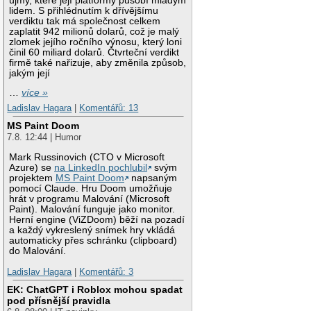
újmy, které její platformy působí mladým
lidem. S přihlédnutím k dřívějšímu
verdiktu tak má společnost celkem
zaplatit 942 milionů dolarů, což je malý
zlomek jejího ročního výnosu, který loni
činil 60 miliard dolarů. Čtvrteční verdikt
firmě také nařizuje, aby změnila způsob,
jakým její
…
více »
Ladislav Hagara
|
Komentářů: 13
MS Paint Doom
7.8. 12:44 | Humor
Mark Russinovich (CTO v Microsoft
Azure) se
na LinkedIn pochlubil
svým
projektem
MS Paint Doom
napsaným
pomocí Claude. Hru Doom umožňuje
hrát v programu Malování (Microsoft
Paint). Malování funguje jako monitor.
Herní engine (ViZDoom) běží na pozadí
a každý vykreslený snímek hry vkládá
automaticky přes schránku (clipboard)
do Malování.
Ladislav Hagara
|
Komentářů: 3
EK: ChatGPT i Roblox mohou spadat
pod přísnější pravidla