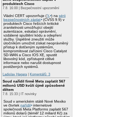
produktech Cisco
7.8. 16:00 | Bezpečnostní upozornění
Vládní CERT upozorňuje (
𝕏
) na
sérii
bezpečnostních záplat
(CVSS 9.9) v
produktech Cisco řešících kritické
zranitelnosti umožňující obejití
autentizace, eskalaci oprávnění,
vzdálené spuštění kódu a odepření
služby. Úspěšné zneužití může
útočníkům umožnit získat neoprávněný
přístup k dotčeným systémům,
kompromitovat zařízení Cisco Catalyst
SD-WAN a Cisco IOS XE, spustit
libovolný kód, zpřístupnit citlivé
informace nebo narušit dostupnost
postižených systémů.
Ladislav Hagara
|
Komentářů: 3
Soud nařídil firmě Meta zaplatit 567
milionů USD kvůli újmě způsobené
dětem
7.8. 15:33 | IT novinky
Soud v americkém státě Nové Mexiko
ve čtvrtek
nařídil
internetové
společnosti Meta Platforms zaplatit 567
milionů dolarů (téměř 12 miliard Kč) za