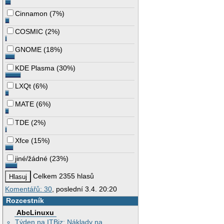
Cinnamon
(
7%
)
COSMIC
(
2%
)
GNOME
(
18%
)
KDE Plasma
(
30%
)
LXQt
(
6%
)
MATE
(
6%
)
TDE
(
2%
)
Xfce
(
15%
)
jiné/žádné
(
23%
)
Celkem 2355 hlasů
Komentářů: 30
, poslední 3.4. 20:20
Rozcestník
AbcLinuxu
Týden na ITBiz: Náklady na