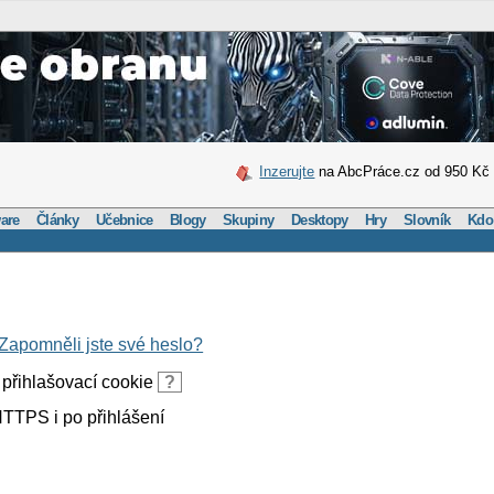
Inzerujte
na AbcPráce.cz od 950 Kč
are
Články
Učebnice
Blogy
Skupiny
Desktopy
Hry
Slovník
Kdo
Zapomněli jste své heslo?
přihlašovací cookie
?
TTPS i po přihlášení