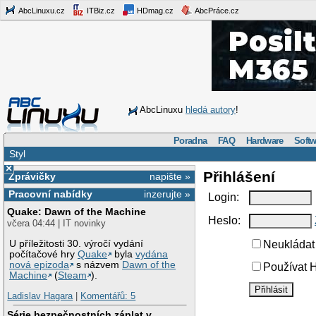
AbcLinuxu.cz
ITBiz.cz
HDmag.cz
AbcPráce.cz
AbcLinuxu
hledá autory
!
Poradna
FAQ
Hardware
Softw
Styl
×
Přihlášení
Zprávičky
napište »
Pracovní nabídky
inzerujte »
Login:
Quake: Dawn of the Machine
Heslo:
včera 04:44 | IT novinky
U příležitosti 30. výročí vydání
Neukládat 
počítačové hry
Quake
byla
vydána
nová epizoda
s názvem
Dawn of the
Používat H
Machine
(
Steam
).
Ladislav Hagara
|
Komentářů: 5
Série bezpečnostních záplat v