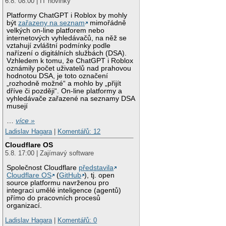
6.8. 08:00 | IT novinky
Platformy ChatGPT i Roblox by mohly
být
zařazeny na seznam
mimořádně
velkých on-line platforem nebo
internetových vyhledávačů, na něž se
vztahují zvláštní podmínky podle
nařízení o digitálních službách (DSA).
Vzhledem k tomu, že ChatGPT i Roblox
oznámily počet uživatelů nad prahovou
hodnotou DSA, je toto označení
„rozhodně možné“ a mohlo by „přijít
dříve či později“. On-line platformy a
vyhledávače zařazené na seznamy DSA
musejí
…
více »
Ladislav Hagara
|
Komentářů: 12
Cloudflare OS
5.8. 17:00 | Zajímavý software
Společnost Cloudflare
představila
Cloudflare OS
(
GitHub
), tj. open
source platformu navrženou pro
integraci umělé inteligence (agentů)
přímo do pracovních procesů
organizací.
Ladislav Hagara
|
Komentářů: 0