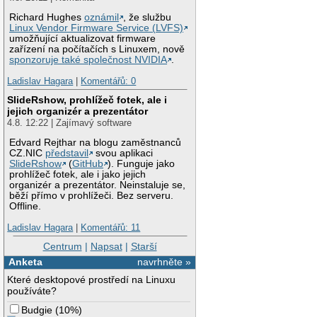
Richard Hughes
oznámil
, že službu
Linux Vendor Firmware Service (LVFS)
umožňující aktualizovat firmware
zařízení na počítačích s Linuxem, nově
sponzoruje také společnost NVIDIA
.
Ladislav Hagara
|
Komentářů: 0
SlideRshow, prohlížeč fotek, ale i
jejich organizér a prezentátor
4.8. 12:22 | Zajímavý software
Edvard Rejthar na blogu zaměstnanců
CZ.NIC
představil
svou aplikaci
SlideRshow
(
GitHub
). Funguje jako
prohlížeč fotek, ale i jako jejich
organizér a prezentátor. Neinstaluje se,
běží přímo v prohlížeči. Bez serveru.
Offline.
Ladislav Hagara
|
Komentářů: 11
Centrum
|
Napsat
|
Starší
Anketa
navrhněte »
Které desktopové prostředí na Linuxu
používáte?
Budgie
(
10%
)