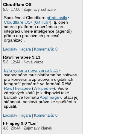
Cloudflare OS
5.8. 17:00 | Zajímavý software
Společnost Cloudflare
představila
Cloudflare OS
(
GitHub
), tj. open
source platformu navrženou pro
integraci umělé inteligence (agentů)
přímo do pracovních procesů
organizací.
Ladislav Hagara
|
Komentářů: 0
RawTherapee 5.13
5.8. 12:44 | Nová verze
Byla vydána nová verze 5.13
svobodného multiplatformního softwaru
pro konverzi a zpracování digitálních
fotografií primárně ve formátů RAW
RawTherapee
(
Wikipedie
). Vedle
zdrojových kódů je k dispozici také
balíček ve formátu
AppImage
. Stačí jej
stáhnout, nastavit právo ke spuštění a
spustit.
Ladislav Hagara
|
Komentářů: 0
FFmpeg 9.0 "Lei"
4.8. 20:44 | Zajímavý článek