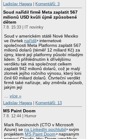
Ladislav Hagara
|
Komentářů: 3
Soud nařídil firmě Meta zaplatit 567
milionů USD kvůli újmě způsobené
dětem
7.8. 15:33 | IT novinky
Soud v americkém státě Nové Mexiko
ve čtvrtek
nařídil
internetové
společnosti Meta Platforms zaplatit 567
milionů dolarů (téměř 12 miliard Kč) za
újmy, které její platformy působí mladým
lidem. S přihlédnutím k dřívějšímu
verdiktu tak má společnost celkem
zaplatit 942 milionů dolarů, což je malý
zlomek jejího ročního výnosu, který loni
činil 60 miliard dolarů. Čtvrteční verdikt
firmě také nařizuje, aby změnila způsob,
jakým její
…
více »
Ladislav Hagara
|
Komentářů: 13
MS Paint Doom
7.8. 12:44 | Humor
Mark Russinovich (CTO v Microsoft
Azure) se
na LinkedIn pochlubil
svým
projektem
MS Paint Doom
napsaným
pomocí Claude. Hru Doom umožňuje