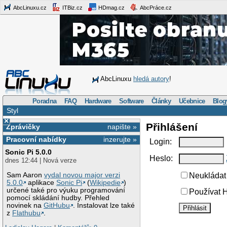
AbcLinuxu.cz
ITBiz.cz
HDmag.cz
AbcPráce.cz
AbcLinuxu
hledá autory
!
Poradna
FAQ
Hardware
Software
Články
Učebnice
Blog
Styl
×
Přihlášení
Zprávičky
napište »
Pracovní nabídky
inzerujte »
Login:
Sonic Pi 5.0.0
Heslo:
dnes 12:44 | Nová verze
Sam Aaron
vydal novou major verzi
Neukládat 
5.0.0
aplikace
Sonic Pi
(
Wikipedie
)
určené také pro výuku programování
Používat H
pomocí skládání hudby. Přehled
novinek na
GitHubu
. Instalovat lze také
z
Flathubu
.