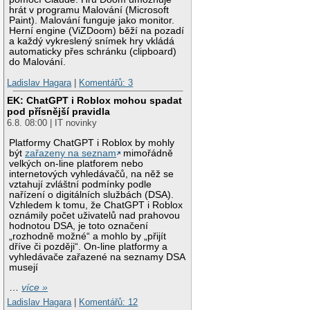
hrát v programu Malování (Microsoft
Paint). Malování funguje jako monitor.
Herní engine (ViZDoom) běží na pozadí
a každý vykreslený snímek hry vkládá
automaticky přes schránku (clipboard)
do Malování.
Ladislav Hagara
|
Komentářů: 3
EK: ChatGPT i Roblox mohou spadat
pod přísnější pravidla
6.8. 08:00 | IT novinky
Platformy ChatGPT i Roblox by mohly
být
zařazeny na seznam
mimořádně
velkých on-line platforem nebo
internetových vyhledávačů, na něž se
vztahují zvláštní podmínky podle
nařízení o digitálních službách (DSA).
Vzhledem k tomu, že ChatGPT i Roblox
oznámily počet uživatelů nad prahovou
hodnotou DSA, je toto označení
„rozhodně možné“ a mohlo by „přijít
dříve či později“. On-line platformy a
vyhledávače zařazené na seznamy DSA
musejí
…
více »
Ladislav Hagara
|
Komentářů: 12