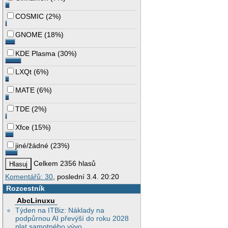
COSMIC
(
2%
)
GNOME
(
18%
)
KDE Plasma
(
30%
)
LXQt
(
6%
)
MATE
(
6%
)
TDE
(
2%
)
Xfce
(
15%
)
jiné/žádné
(
23%
)
Celkem 2356 hlasů
Komentářů: 30
, poslední 3.4. 20:20
Rozcestník
AbcLinuxu
Týden na ITBiz: Náklady na
podpůrnou AI převýší do roku 2028
plat samotného vývo