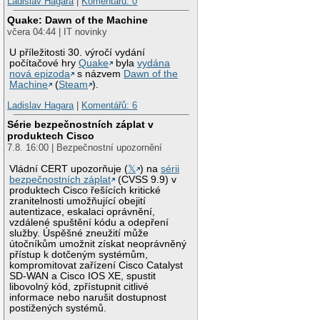
Ladislav Hagara
|
Komentářů: 0
Quake: Dawn of the Machine
včera 04:44 | IT novinky
U příležitosti 30. výročí vydání
počítačové hry
Quake
byla
vydána
nová epizoda
s názvem
Dawn of the
Machine
(
Steam
).
Ladislav Hagara
|
Komentářů: 6
Série bezpečnostních záplat v
produktech Cisco
7.8. 16:00 | Bezpečnostní upozornění
Vládní CERT upozorňuje (
𝕏
) na
sérii
bezpečnostních záplat
(CVSS 9.9) v
produktech Cisco řešících kritické
zranitelnosti umožňující obejití
autentizace, eskalaci oprávnění,
vzdálené spuštění kódu a odepření
služby. Úspěšné zneužití může
útočníkům umožnit získat neoprávněný
přístup k dotčeným systémům,
kompromitovat zařízení Cisco Catalyst
SD-WAN a Cisco IOS XE, spustit
libovolný kód, zpřístupnit citlivé
informace nebo narušit dostupnost
postižených systémů.