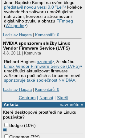
Jean-Baptiste Kempf na svém blogu
představil novou verzi 9.0 "Lei"
kolekce
svobodného softwaru umožňujícího
nahrávání, konverzi a streamovaní
digitálního zvuku a obrazu
FFmpeg
(
Wikipedie
).
Ladislav Hagara
|
Komentářů: 0
NVIDIA sponzorem služby Linux
Vendor Firmware Service (LVFS)
4.8. 20:11 | Komunita
Richard Hughes
oznámil
, že službu
Linux Vendor Firmware Service (LVFS)
umožňující aktualizovat firmware
zařízení na počítačích s Linuxem, nově
sponzoruje také společnost NVIDIA
.
Ladislav Hagara
|
Komentářů: 0
Centrum
|
Napsat
|
Starší
Anketa
navrhněte »
Které desktopové prostředí na Linuxu
používáte?
Budgie
(
10%
)
Cinnamon
(
7%
)