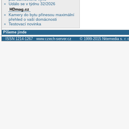
Událo se v týdnu 32/2026
HDmag.cz
Kamery do bytu přinesou maximální
přehled o vaší domácnosti
Testovací novinka
Píšeme jinde
ISSN 1214-1267
www.czech-server.cz
© 1999-2015
Nitemedia s. r. 