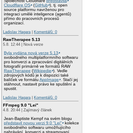
Společnost Cloudflare
představila
Cloudflare OS
(
GitHub
), tj. open
source platformu navrženou pro
integraci umělé inteligence (agentů)
přímo do pracovních procesů
organizací.
Ladislav Hagara
|
Komentářů: 0
RawTherapee 5.13
5.8. 12:44 | Nová verze
Byla vydána nová verze 5.13
svobodného multiplatformního softwaru
pro konverzi a zpracování digitálních
fotografií primárně ve formátů RAW
RawTherapee
(
Wikipedie
). Vedle
zdrojových kódů je k dispozici také
balíček ve formátu
AppImage
. Stačí jej
stáhnout, nastavit právo ke spuštění a
spustit.
Ladislav Hagara
|
Komentářů: 0
FFmpeg 9.0 "Lei"
4.8. 20:44 | Zajímavý článek
Jean-Baptiste Kempf na svém blogu
představil novou verzi 9.0 "Lei"
kolekce
svobodného softwaru umožňujícího
nahrávání, konverzi a streamovaní