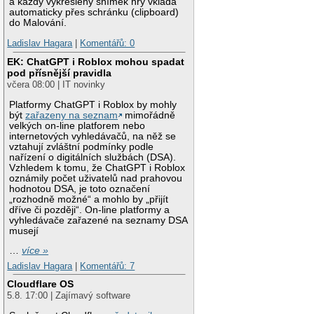
a každý vykreslený snímek hry vkládá
automaticky přes schránku (clipboard)
do Malování.
Ladislav Hagara
|
Komentářů: 0
EK: ChatGPT i Roblox mohou spadat
pod přísnější pravidla
včera 08:00 | IT novinky
Platformy ChatGPT i Roblox by mohly
být
zařazeny na seznam
mimořádně
velkých on-line platforem nebo
internetových vyhledávačů, na něž se
vztahují zvláštní podmínky podle
nařízení o digitálních službách (DSA).
Vzhledem k tomu, že ChatGPT i Roblox
oznámily počet uživatelů nad prahovou
hodnotou DSA, je toto označení
„rozhodně možné“ a mohlo by „přijít
dříve či později“. On-line platformy a
vyhledávače zařazené na seznamy DSA
musejí
…
více »
Ladislav Hagara
|
Komentářů: 7
Cloudflare OS
5.8. 17:00 | Zajímavý software