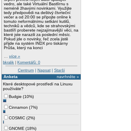
vedro, ale také Virtuální Bastlírnu s
neméně žhavými novinkami. Využijte
tedy předpovědi na deštivý čtvrteční
večer a od 20:00 se připojte online k
tomuto neformálnímu setkání kutilů,
techniků a vědců, kde se strahovskými
bastlíři proberete nejzajímavější věci, na
které jste narazili za poslední měsíc.
Pokud jde o novinky, řeč zcela jistě
přijde na systém INDX pro tiskárny
Průša, který na konci
…
více »
bkralik
|
Komentářů: 0
Centrum
|
Napsat
|
Starší
Anketa
navrhněte »
Které desktopové prostředí na Linuxu
používáte?
Budgie
(
10%
)
Cinnamon
(
7%
)
COSMIC
(
2%
)
GNOME
(
18%
)