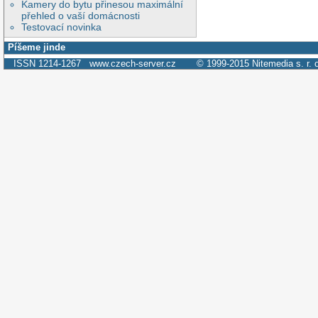
Kamery do bytu přinesou maximální
přehled o vaší domácnosti
Testovací novinka
Píšeme jinde
ISSN 1214-1267
www.czech-server.cz
© 1999-2015
Nitemedia s. r. 