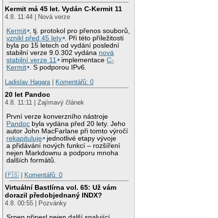
Kermit má 45 let. Vydán C-Kermit 11
4.8. 11:44 | Nová verze
Kermit
, tj. protokol pro přenos souborů,
vznikl před 45 lety
. Při této příležitosti
byla po 15 letech od vydání poslední
stabilní verze 9.0.302 vydána
nová
stabilní verze 11
implementace
C-
Kermit
. S podporou IPv6.
Ladislav Hagara
|
Komentářů: 0
20 let Pandoc
4.8. 11:11 | Zajímavý článek
První verze konverzního nástroje
Pandoc
byla vydána před 20 lety. Jeho
autor John MacFarlane při tomto výročí
rekapituluje
jednotlivé etapy vývoje
a přidávání nových funkcí – rozšíření
nejen Markdownu a podporu mnoha
dalších formátů.
|🇵🇸
|
Komentářů: 0
Virtuální Bastlírna vol. 65: Už vám
dorazil předobjednaný INDX?
4.8. 00:55 | Pozvánky
Srpen přinesl nejen další spalující