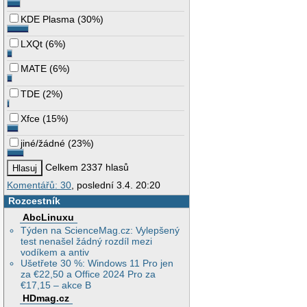
KDE Plasma
(
30%
)
LXQt
(
6%
)
MATE
(
6%
)
TDE
(
2%
)
Xfce
(
15%
)
jiné/žádné
(
23%
)
Celkem 2337 hlasů
Komentářů: 30
, poslední 3.4. 20:20
Rozcestník
AbcLinuxu
Týden na ScienceMag.cz: Vylepšený
test nenašel žádný rozdíl mezi
vodíkem a antiv
Ušetřete 30 %: Windows 11 Pro jen
za €22,50 a Office 2024 Pro za
€17,15 – akce B
HDmag.cz