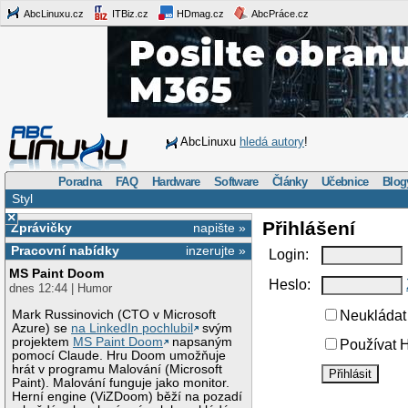
AbcLinuxu.cz
ITBiz.cz
HDmag.cz
AbcPráce.cz
AbcLinuxu
hledá autory
!
Poradna
FAQ
Hardware
Software
Články
Učebnice
Blog
Styl
×
Přihlášení
Zprávičky
napište »
Pracovní nabídky
inzerujte »
Login:
MS Paint Doom
Heslo:
dnes 12:44 | Humor
Mark Russinovich (CTO v Microsoft
Neukládat 
Azure) se
na LinkedIn pochlubil
svým
projektem
MS Paint Doom
napsaným
Používat H
pomocí Claude. Hru Doom umožňuje
hrát v programu Malování (Microsoft
Paint). Malování funguje jako monitor.
Herní engine (ViZDoom) běží na pozadí