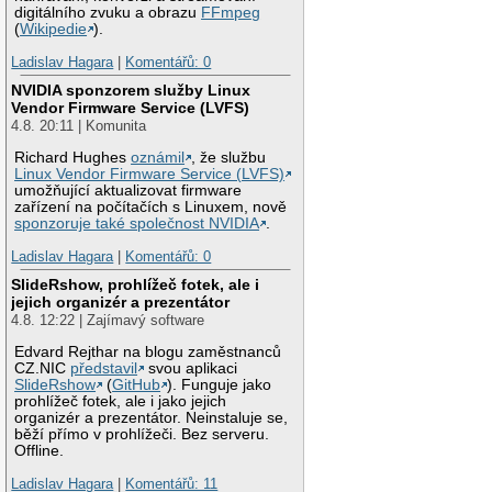
digitálního zvuku a obrazu
FFmpeg
(
Wikipedie
).
Ladislav Hagara
|
Komentářů: 0
NVIDIA sponzorem služby Linux
Vendor Firmware Service (LVFS)
4.8. 20:11 | Komunita
Richard Hughes
oznámil
, že službu
Linux Vendor Firmware Service (LVFS)
umožňující aktualizovat firmware
zařízení na počítačích s Linuxem, nově
sponzoruje také společnost NVIDIA
.
Ladislav Hagara
|
Komentářů: 0
SlideRshow, prohlížeč fotek, ale i
jejich organizér a prezentátor
4.8. 12:22 | Zajímavý software
Edvard Rejthar na blogu zaměstnanců
CZ.NIC
představil
svou aplikaci
SlideRshow
(
GitHub
). Funguje jako
prohlížeč fotek, ale i jako jejich
organizér a prezentátor. Neinstaluje se,
běží přímo v prohlížeči. Bez serveru.
Offline.
Ladislav Hagara
|
Komentářů: 11