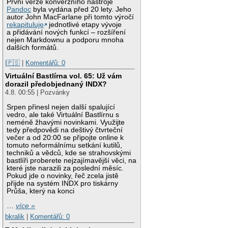
První verze konverzního nástroje
Pandoc
byla vydána před 20 lety. Jeho
autor John MacFarlane při tomto výročí
rekapituluje
jednotlivé etapy vývoje
a přidávání nových funkcí – rozšíření
nejen Markdownu a podporu mnoha
dalších formátů.
|🇵🇸
|
Komentářů: 0
Virtuální Bastlírna vol. 65: Už vám
dorazil předobjednaný INDX?
4.8. 00:55 | Pozvánky
Srpen přinesl nejen další spalující
vedro, ale také Virtuální Bastlírnu s
neméně žhavými novinkami. Využijte
tedy předpovědi na deštivý čtvrteční
večer a od 20:00 se připojte online k
tomuto neformálnímu setkání kutilů,
techniků a vědců, kde se strahovskými
bastlíři proberete nejzajímavější věci, na
které jste narazili za poslední měsíc.
Pokud jde o novinky, řeč zcela jistě
přijde na systém INDX pro tiskárny
Průša, který na konci
…
více »
bkralik
|
Komentářů: 0