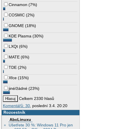
Cinnamon
(
7%
)
COSMIC
(
2%
)
GNOME
(
18%
)
KDE Plasma
(
30%
)
LXQt
(
6%
)
MATE
(
6%
)
TDE
(
2%
)
Xfce
(
15%
)
jiné/žádné
(
23%
)
Celkem 2330 hlasů
Komentářů: 30
, poslední 3.4. 20:20
Rozcestník
AbcLinuxu
Ušetřete 30 %: Windows 11 Pro jen