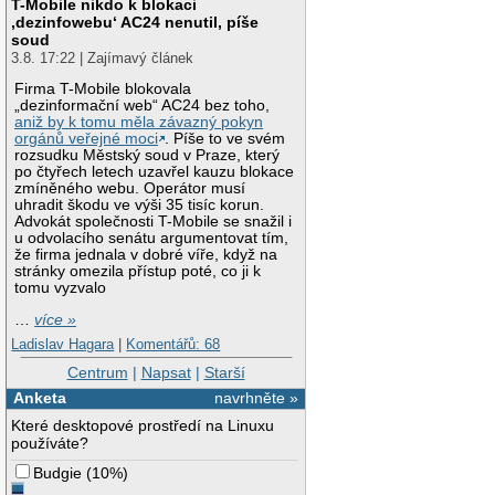
T-Mobile nikdo k blokaci
‚dezinfowebu‘ AC24 nenutil, píše
soud
3.8. 17:22 | Zajímavý článek
Firma T-Mobile blokovala
„dezinformační web“ AC24 bez toho,
aniž by k tomu měla závazný pokyn
orgánů veřejné moci
. Píše to ve svém
rozsudku Městský soud v Praze, který
po čtyřech letech uzavřel kauzu blokace
zmíněného webu. Operátor musí
uhradit škodu ve výši 35 tisíc korun.
Advokát společnosti T-Mobile se snažil i
u odvolacího senátu argumentovat tím,
že firma jednala v dobré víře, když na
stránky omezila přístup poté, co ji k
tomu vyzvalo
…
více »
Ladislav Hagara
|
Komentářů: 68
Centrum
|
Napsat
|
Starší
Anketa
navrhněte »
Které desktopové prostředí na Linuxu
používáte?
Budgie
(
10%
)