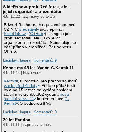
SlideRshow, prohlížeč fotek, ale i
jejich organizér a prezentátor
4.8. 12:22 | Zajímavý software
Edvard Rejthar na blogu zaměstnanců
CZ.NIC
představil
svou aplikaci
SlideRshow
(
GitHub
). Funguje jako
prohlížeč fotek, ale i jako jejich
organizér a prezentátor. Neinstaluje se,
běží přímo v prohlížeči. Bez serveru.
Offline.
Ladislav Hagara
|
Komentářů: 9
Kermit má 45 let. Vydán C-Kermit 11
4.8. 11:44 | Nová verze
Kermit
, tj. protokol pro přenos souborů,
vznikl před 45 lety
. Při této příležitosti
byla po 15 letech od vydání poslední
stabilní verze 9.0.302 vydána
nová
stabilní verze 11
implementace
C-
Kermit
. S podporou IPv6.
Ladislav Hagara
|
Komentářů: 0
20 let Pandoc
4.8. 11:11 | Zajímavý článek