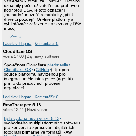
Vzhledem k tomu, že ChatGPT i Roblox
oznámily počet uživatelů nad prahovou
hodnotou DSA, je toto označení
„rozhodně možné“ a mohlo by „přijít
dříve či později“. On-line platformy a
vyhledávače zařazené na seznamy DSA
musejí
…
více »
Ladislav Hagara
|
Komentářů: 0
Cloudflare OS
včera 17:00 | Zajímavý software
Společnost Cloudflare
představila
Cloudflare OS
(
GitHub
), tj. open
source platformu navrženou pro
integraci umělé inteligence (agentů)
přímo do pracovních procesů
organizací.
Ladislav Hagara
|
Komentářů: 0
RawTherapee 5.13
včera 12:44 | Nová verze
Byla vydána nová verze 5.13
svobodného multiplatformního softwaru
pro konverzi a zpracování digitálních
fotografií primárně ve formátů RAW