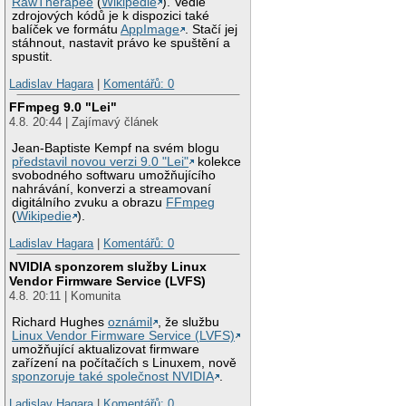
RawTherapee
(
Wikipedie
). Vedle
zdrojových kódů je k dispozici také
balíček ve formátu
AppImage
. Stačí jej
stáhnout, nastavit právo ke spuštění a
spustit.
Ladislav Hagara
|
Komentářů: 0
FFmpeg 9.0 "Lei"
4.8. 20:44 | Zajímavý článek
Jean-Baptiste Kempf na svém blogu
představil novou verzi 9.0 "Lei"
kolekce
svobodného softwaru umožňujícího
nahrávání, konverzi a streamovaní
digitálního zvuku a obrazu
FFmpeg
(
Wikipedie
).
Ladislav Hagara
|
Komentářů: 0
NVIDIA sponzorem služby Linux
Vendor Firmware Service (LVFS)
4.8. 20:11 | Komunita
Richard Hughes
oznámil
, že službu
Linux Vendor Firmware Service (LVFS)
umožňující aktualizovat firmware
zařízení na počítačích s Linuxem, nově
sponzoruje také společnost NVIDIA
.
Ladislav Hagara
|
Komentářů: 0