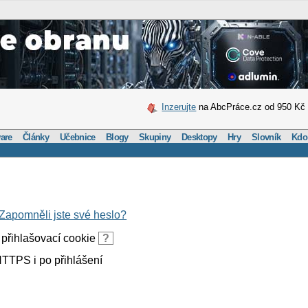
Inzerujte
na AbcPráce.cz od 950 Kč
are
Články
Učebnice
Blogy
Skupiny
Desktopy
Hry
Slovník
Kdo
Zapomněli jste své heslo?
přihlašovací cookie
?
TTPS i po přihlášení