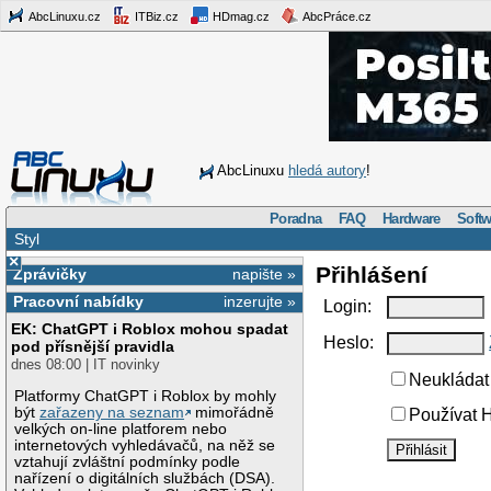
AbcLinuxu.cz
ITBiz.cz
HDmag.cz
AbcPráce.cz
AbcLinuxu
hledá autory
!
Poradna
FAQ
Hardware
Softw
Styl
×
Přihlášení
Zprávičky
napište »
Pracovní nabídky
inzerujte »
Login:
EK: ChatGPT i Roblox mohou spadat
Heslo:
pod přísnější pravidla
dnes 08:00 | IT novinky
Neukládat 
Platformy ChatGPT i Roblox by mohly
být
zařazeny na seznam
mimořádně
Používat H
velkých on-line platforem nebo
internetových vyhledávačů, na něž se
vztahují zvláštní podmínky podle
nařízení o digitálních službách (DSA).