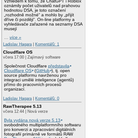
Vzhledem k tomu, že ChatGPT i Roblox
oznámily počet uživatelů nad prahovou
hodnotou DSA, je toto označení
„rozhodně možné“ a mohlo by „přijít
dříve či později“. On-line platformy a
vyhledávače zařazené na seznamy DSA
musejí
…
více »
Ladislav Hagara
|
Komentářů: 1
Cloudflare OS
včera 17:00 | Zajímavý software
Společnost Cloudflare
představila
Cloudflare OS
(
GitHub
), tj. open
source platformu navrženou pro
integraci umělé inteligence (agentů)
přímo do pracovních procesů
organizací.
Ladislav Hagara
|
Komentářů: 0
RawTherapee 5.13
včera 12:44 | Nová verze
Byla vydána nová verze 5.13
svobodného multiplatformního softwaru
pro konverzi a zpracování digitálních
fotografií primárně ve formátů RAW