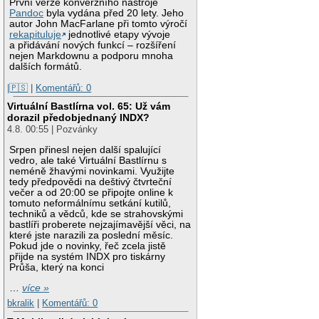
První verze konverzního nástroje
Pandoc
byla vydána před 20 lety. Jeho
autor John MacFarlane při tomto výročí
rekapituluje
jednotlivé etapy vývoje
a přidávání nových funkcí – rozšíření
nejen Markdownu a podporu mnoha
dalších formátů.
|🇵🇸
|
Komentářů: 0
Virtuální Bastlírna vol. 65: Už vám
dorazil předobjednaný INDX?
4.8. 00:55 | Pozvánky
Srpen přinesl nejen další spalující
vedro, ale také Virtuální Bastlírnu s
neméně žhavými novinkami. Využijte
tedy předpovědi na deštivý čtvrteční
večer a od 20:00 se připojte online k
tomuto neformálnímu setkání kutilů,
techniků a vědců, kde se strahovskými
bastlíři proberete nejzajímavější věci, na
které jste narazili za poslední měsíc.
Pokud jde o novinky, řeč zcela jistě
přijde na systém INDX pro tiskárny
Průša, který na konci
…
více »
bkralik
|
Komentářů: 0