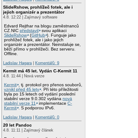
SlideRshow, prohlížeč fotek, ale i
jejich organizér a prezentátor
4.8. 12:22 | Zajímavý software
Edvard Rejthar na blogu zaměstnanců
CZ.NIC
představil
svou aplikaci
SlideRshow
(
GitHub
). Funguje jako
prohlížeč fotek, ale i jako jejich
organizér a prezentátor. Neinstaluje se,
běží přímo v prohlížeči. Bez serveru.
Offline.
Ladislav Hagara
|
Komentářů: 9
Kermit má 45 let. Vydán C-Kermit 11
4.8. 11:44 | Nová verze
Kermit
, tj. protokol pro přenos souborů,
vznikl před 45 lety
. Při této příležitosti
byla po 15 letech od vydání poslední
stabilní verze 9.0.302 vydána
nová
stabilní verze 11
implementace
C-
Kermit
. S podporou IPv6.
Ladislav Hagara
|
Komentářů: 0
20 let Pandoc
4.8. 11:11 | Zajímavý článek