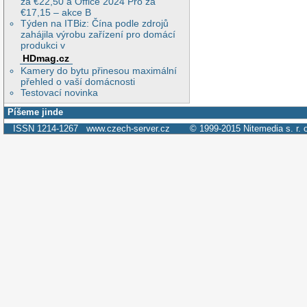
za €22,50 a Office 2024 Pro za
€17,15 – akce B
Týden na ITBiz: Čína podle zdrojů
zahájila výrobu zařízení pro domácí
produkci v
HDmag.cz
Kamery do bytu přinesou maximální
přehled o vaší domácnosti
Testovací novinka
Píšeme jinde
ISSN 1214-1267
www.czech-server.cz
© 1999-2015
Nitemedia s. r. 