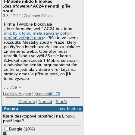
T-Mobile nikdo k blokaci
‚dezinfowebu‘ AC24 nenutil, píše
soud
3.8. 17:22 | Zajímavý článek
Firma T-Mobile blokovala
„dezinformační web“ AC24 bez toho,
aniž by k tomu měla závazný pokyn
orgánů veřejné moci
. Píše to ve svém
rozsudku Městský soud v Praze, který
po čtyřech letech uzavřel kauzu blokace
zmíněného webu. Operátor musí
uhradit škodu ve výši 35 tisíc korun.
Advokát společnosti T-Mobile se snažil i
u odvolacího senátu argumentovat tím,
že firma jednala v dobré víře, když na
stránky omezila přístup poté, co ji k
tomu vyzvalo
…
více »
Ladislav Hagara
|
Komentářů: 70
Centrum
|
Napsat
|
Starší
Anketa
navrhněte »
Které desktopové prostředí na Linuxu
používáte?
Budgie
(
10%
)