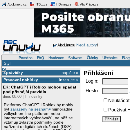
AbcLinuxu.cz
ITBiz.cz
HDmag.cz
AbcPráce.cz
AbcLinuxu
hledá autory
!
Poradna
FAQ
Hardware
Software
Články
Učebnice
Blog
Styl
×
Přihlášení
Zprávičky
napište »
Pracovní nabídky
inzerujte »
Login:
EK: ChatGPT i Roblox mohou spadat
Heslo:
pod přísnější pravidla
dnes 08:00 | IT novinky
Neukládat 
Platformy ChatGPT i Roblox by mohly
být
zařazeny na seznam
mimořádně
Používat H
velkých on-line platforem nebo
internetových vyhledávačů, na něž se
vztahují zvláštní podmínky podle
nařízení o digitálních službách (DSA).