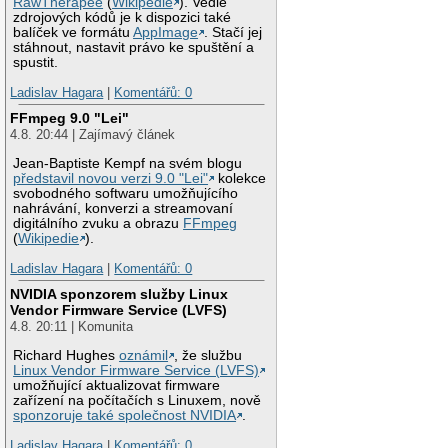
RawTherapee
(
Wikipedie
). Vedle
zdrojových kódů je k dispozici také
balíček ve formátu
AppImage
. Stačí jej
stáhnout, nastavit právo ke spuštění a
spustit.
Ladislav Hagara
|
Komentářů: 0
FFmpeg 9.0 "Lei"
4.8. 20:44 | Zajímavý článek
Jean-Baptiste Kempf na svém blogu
představil novou verzi 9.0 "Lei"
kolekce
svobodného softwaru umožňujícího
nahrávání, konverzi a streamovaní
digitálního zvuku a obrazu
FFmpeg
(
Wikipedie
).
Ladislav Hagara
|
Komentářů: 0
NVIDIA sponzorem služby Linux
Vendor Firmware Service (LVFS)
4.8. 20:11 | Komunita
Richard Hughes
oznámil
, že službu
Linux Vendor Firmware Service (LVFS)
umožňující aktualizovat firmware
zařízení na počítačích s Linuxem, nově
sponzoruje také společnost NVIDIA
.
Ladislav Hagara
|
Komentářů: 0