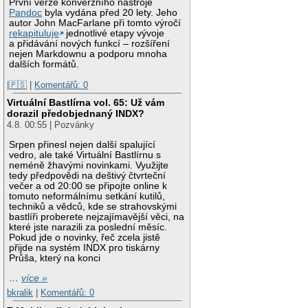
První verze konverzního nástroje
Pandoc
byla vydána před 20 lety. Jeho
autor John MacFarlane při tomto výročí
rekapituluje
jednotlivé etapy vývoje
a přidávání nových funkcí – rozšíření
nejen Markdownu a podporu mnoha
dalších formátů.
|🇵🇸
|
Komentářů: 0
Virtuální Bastlírna vol. 65: Už vám
dorazil předobjednaný INDX?
4.8. 00:55 | Pozvánky
Srpen přinesl nejen další spalující
vedro, ale také Virtuální Bastlírnu s
neméně žhavými novinkami. Využijte
tedy předpovědi na deštivý čtvrteční
večer a od 20:00 se připojte online k
tomuto neformálnímu setkání kutilů,
techniků a vědců, kde se strahovskými
bastlíři proberete nejzajímavější věci, na
které jste narazili za poslední měsíc.
Pokud jde o novinky, řeč zcela jistě
přijde na systém INDX pro tiskárny
Průša, který na konci
…
více »
bkralik
|
Komentářů: 0