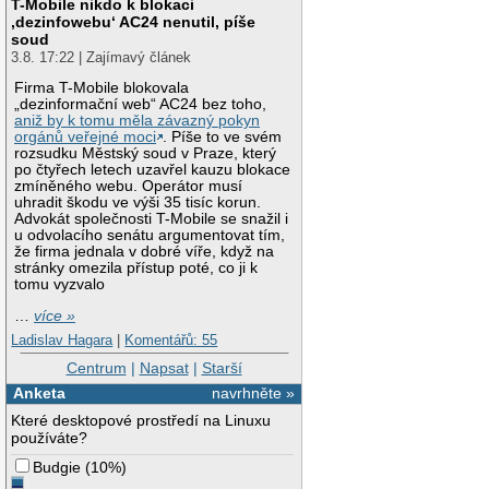
T-Mobile nikdo k blokaci
‚dezinfowebu‘ AC24 nenutil, píše
soud
3.8. 17:22 | Zajímavý článek
Firma T-Mobile blokovala
„dezinformační web“ AC24 bez toho,
aniž by k tomu měla závazný pokyn
orgánů veřejné moci
. Píše to ve svém
rozsudku Městský soud v Praze, který
po čtyřech letech uzavřel kauzu blokace
zmíněného webu. Operátor musí
uhradit škodu ve výši 35 tisíc korun.
Advokát společnosti T-Mobile se snažil i
u odvolacího senátu argumentovat tím,
že firma jednala v dobré víře, když na
stránky omezila přístup poté, co ji k
tomu vyzvalo
…
více »
Ladislav Hagara
|
Komentářů: 55
Centrum
|
Napsat
|
Starší
Anketa
navrhněte »
Které desktopové prostředí na Linuxu
používáte?
Budgie
(
10%
)