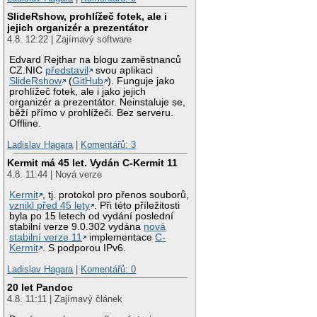
SlideRshow, prohlížeč fotek, ale i
jejich organizér a prezentátor
4.8. 12:22 | Zajímavý software
Edvard Rejthar na blogu zaměstnanců
CZ.NIC
představil
svou aplikaci
SlideRshow
(
GitHub
). Funguje jako
prohlížeč fotek, ale i jako jejich
organizér a prezentátor. Neinstaluje se,
běží přímo v prohlížeči. Bez serveru.
Offline.
Ladislav Hagara
|
Komentářů: 3
Kermit má 45 let. Vydán C-Kermit 11
4.8. 11:44 | Nová verze
Kermit
, tj. protokol pro přenos souborů,
vznikl před 45 lety
. Při této příležitosti
byla po 15 letech od vydání poslední
stabilní verze 9.0.302 vydána
nová
stabilní verze 11
implementace
C-
Kermit
. S podporou IPv6.
Ladislav Hagara
|
Komentářů: 0
20 let Pandoc
4.8. 11:11 | Zajímavý článek