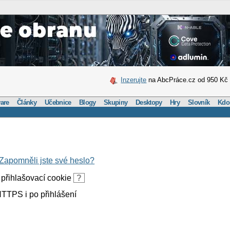
Inzerujte
na AbcPráce.cz od 950 Kč
are
Články
Učebnice
Blogy
Skupiny
Desktopy
Hry
Slovník
Kdo
Zapomněli jste své heslo?
přihlašovací cookie
?
TTPS i po přihlášení