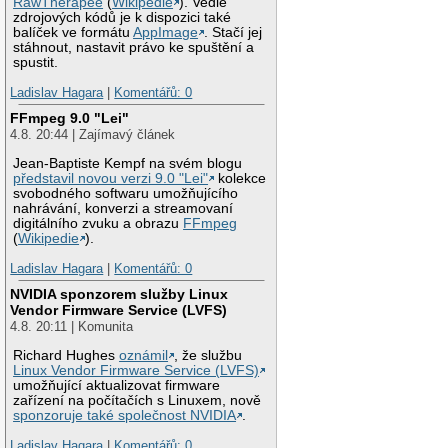
RawTherapee
(
Wikipedie
). Vedle
zdrojových kódů je k dispozici také
balíček ve formátu
AppImage
. Stačí jej
stáhnout, nastavit právo ke spuštění a
spustit.
Ladislav Hagara
|
Komentářů: 0
FFmpeg 9.0 "Lei"
4.8. 20:44 | Zajímavý článek
Jean-Baptiste Kempf na svém blogu
představil novou verzi 9.0 "Lei"
kolekce
svobodného softwaru umožňujícího
nahrávání, konverzi a streamovaní
digitálního zvuku a obrazu
FFmpeg
(
Wikipedie
).
Ladislav Hagara
|
Komentářů: 0
NVIDIA sponzorem služby Linux
Vendor Firmware Service (LVFS)
4.8. 20:11 | Komunita
Richard Hughes
oznámil
, že službu
Linux Vendor Firmware Service (LVFS)
umožňující aktualizovat firmware
zařízení na počítačích s Linuxem, nově
sponzoruje také společnost NVIDIA
.
Ladislav Hagara
|
Komentářů: 0