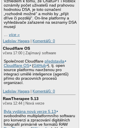
Vzhledem k tomu, že ChatGPT i Roblox
oznámily počet uživatelů nad prahovou
hodnotou DSA, je toto označení
„rozhodně možné“ a mohlo by „přijít
dříve či později“. On-line platformy a
vyhledávače zařazené na seznamy DSA
musejí
…
více »
Ladislav Hagara
|
Komentářů: 0
Cloudflare OS
včera 17:00 | Zajímavý software
Společnost Cloudflare
představila
Cloudflare OS
(
GitHub
), tj. open
source platformu navrženou pro
integraci umělé inteligence (agentů)
přímo do pracovních procesů
organizací.
Ladislav Hagara
|
Komentářů: 0
RawTherapee 5.13
včera 12:44 | Nová verze
Byla vydána nová verze 5.13
svobodného multiplatformního softwaru
pro konverzi a zpracování digitálních
fotografií primárně ve formátů RAW