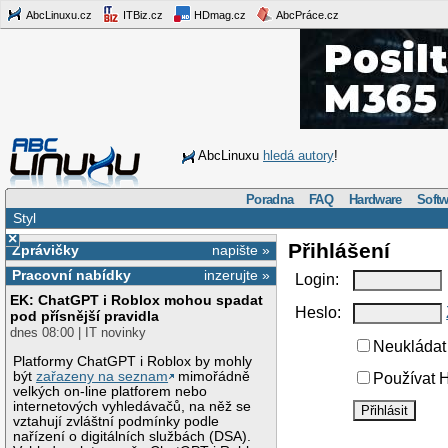
AbcLinuxu.cz
ITBiz.cz
HDmag.cz
AbcPráce.cz
AbcLinuxu
hledá autory
!
Poradna
FAQ
Hardware
Softw
Styl
×
Přihlášení
Zprávičky
napište »
Pracovní nabídky
inzerujte »
Login:
EK: ChatGPT i Roblox mohou spadat
Heslo:
pod přísnější pravidla
dnes 08:00 | IT novinky
Neukládat 
Platformy ChatGPT i Roblox by mohly
být
zařazeny na seznam
mimořádně
Používat H
velkých on-line platforem nebo
internetových vyhledávačů, na něž se
vztahují zvláštní podmínky podle
nařízení o digitálních službách (DSA).