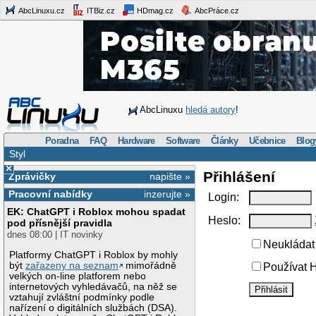
AbcLinuxu.cz
ITBiz.cz
HDmag.cz
AbcPráce.cz
AbcLinuxu
hledá autory
!
Poradna
FAQ
Hardware
Software
Články
Učebnice
Blog
Styl
×
Přihlášení
Zprávičky
napište »
Pracovní nabídky
inzerujte »
Login:
EK: ChatGPT i Roblox mohou spadat
Heslo:
pod přísnější pravidla
dnes 08:00 | IT novinky
Neukládat 
Platformy ChatGPT i Roblox by mohly
být
zařazeny na seznam
mimořádně
Používat H
velkých on-line platforem nebo
internetových vyhledávačů, na něž se
vztahují zvláštní podmínky podle
nařízení o digitálních službách (DSA).