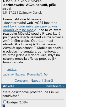
T-Mobile nikdo k blokaci
‚dezinfowebu‘ AC24 nenutil, píše
soud
3.8. 17:22 | Zajímavý článek
Firma T-Mobile blokovala
„dezinformační web“ AC24 bez toho,
aniž by k tomu měla závazný pokyn
orgánů veřejné moci
. Píše to ve svém
rozsudku Městský soud v Praze, který
po čtyřech letech uzavřel kauzu blokace
zmíněného webu. Operátor musí
uhradit škodu ve výši 35 tisíc korun.
Advokát společnosti T-Mobile se snažil i
u odvolacího senátu argumentovat tím,
že firma jednala v dobré víře, když na
stránky omezila přístup poté, co ji k
tomu vyzvalo
…
více »
Ladislav Hagara
|
Komentářů: 55
Centrum
|
Napsat
|
Starší
Anketa
navrhněte »
Které desktopové prostředí na Linuxu
používáte?
Budgie
(
10%
)