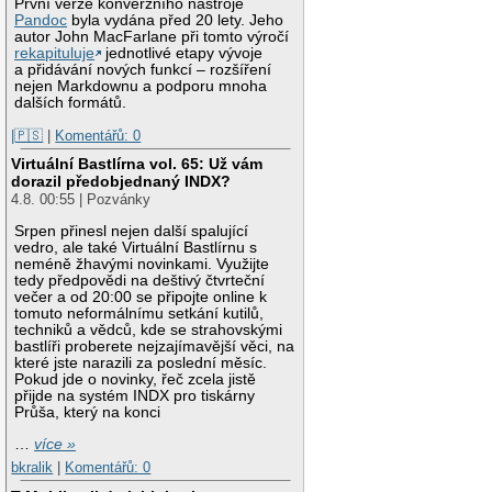
První verze konverzního nástroje
Pandoc
byla vydána před 20 lety. Jeho
autor John MacFarlane při tomto výročí
rekapituluje
jednotlivé etapy vývoje
a přidávání nových funkcí – rozšíření
nejen Markdownu a podporu mnoha
dalších formátů.
|🇵🇸
|
Komentářů: 0
Virtuální Bastlírna vol. 65: Už vám
dorazil předobjednaný INDX?
4.8. 00:55 | Pozvánky
Srpen přinesl nejen další spalující
vedro, ale také Virtuální Bastlírnu s
neméně žhavými novinkami. Využijte
tedy předpovědi na deštivý čtvrteční
večer a od 20:00 se připojte online k
tomuto neformálnímu setkání kutilů,
techniků a vědců, kde se strahovskými
bastlíři proberete nejzajímavější věci, na
které jste narazili za poslední měsíc.
Pokud jde o novinky, řeč zcela jistě
přijde na systém INDX pro tiskárny
Průša, který na konci
…
více »
bkralik
|
Komentářů: 0