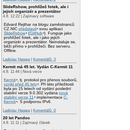
SlideRshow, prohlížeč fotek, ale i
jejich organizér a prezentátor
4.8. 12:22 | Zajímavý software
Edvard Rejthar na blogu zaměstnanců
CZ.NIC
představil
svou aplikaci
SlideRshow
(
GitHub
). Funguje jako
prohlížeč fotek, ale i jako jejich
organizér a prezentátor. Neinstaluje se,
běží přímo v prohlížeči. Bez serveru.
Offline.
Ladislav Hagara
|
Komentářů: 3
Kermit má 45 let. Vydán C-Kermit 11
4.8. 11:44 | Nová verze
Kermit
, tj. protokol pro přenos souborů,
vznikl před 45 lety
. Při této příležitosti
byla po 15 letech od vydání poslední
stabilní verze 9.0.302 vydána
nová
stabilní verze 11
implementace
C-
Kermit
. S podporou IPv6.
Ladislav Hagara
|
Komentářů: 0
20 let Pandoc
4.8. 11:11 | Zajímavý článek