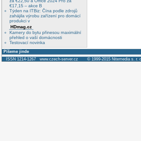
za €22,50 a Office 2024 Pro za
€17,15 – akce B
Týden na ITBiz: Čína podle zdrojů
zahájila výrobu zařízení pro domácí
produkci v
HDmag.cz
Kamery do bytu přinesou maximální
přehled o vaší domácnosti
Testovací novinka
Píšeme jinde
ISSN 1214-1267
www.czech-server.cz
© 1999-2015
Nitemedia s. r. 