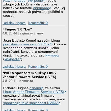
RawTherapee
(
Wikipedie
). Vedle
zdrojových kódů je k dispozici také
balíček ve formátu
AppImage
. Stačí jej
stáhnout, nastavit právo ke spuštění a
spustit.
Ladislav Hagara
|
Komentářů: 0
FFmpeg 9.0 "Lei"
4.8. 20:44 | Zajímavý článek
Jean-Baptiste Kempf na svém blogu
představil novou verzi 9.0 "Lei"
kolekce
svobodného softwaru umožňujícího
nahrávání, konverzi a streamovaní
digitálního zvuku a obrazu
FFmpeg
(
Wikipedie
).
Ladislav Hagara
|
Komentářů: 0
NVIDIA sponzorem služby Linux
Vendor Firmware Service (LVFS)
4.8. 20:11 | Komunita
Richard Hughes
oznámil
, že službu
Linux Vendor Firmware Service (LVFS)
umožňující aktualizovat firmware
zařízení na počítačích s Linuxem, nově
sponzoruje také společnost NVIDIA
.
Ladislav Hagara
|
Komentářů: 0