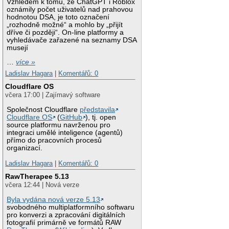
Vzhledem k tomu, že ChatGPT i Roblox
oznámily počet uživatelů nad prahovou
hodnotou DSA, je toto označení
„rozhodně možné“ a mohlo by „přijít
dříve či později“. On-line platformy a
vyhledávače zařazené na seznamy DSA
musejí
…
více »
Ladislav Hagara
|
Komentářů: 0
Cloudflare OS
včera 17:00 | Zajímavý software
Společnost Cloudflare
představila
Cloudflare OS
(
GitHub
), tj. open
source platformu navrženou pro
integraci umělé inteligence (agentů)
přímo do pracovních procesů
organizací.
Ladislav Hagara
|
Komentářů: 0
RawTherapee 5.13
včera 12:44 | Nová verze
Byla vydána nová verze 5.13
svobodného multiplatformního softwaru
pro konverzi a zpracování digitálních
fotografií primárně ve formátů RAW