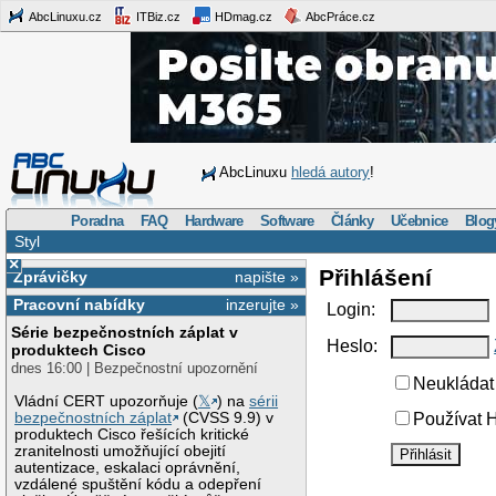
AbcLinuxu.cz
ITBiz.cz
HDmag.cz
AbcPráce.cz
AbcLinuxu
hledá autory
!
Poradna
FAQ
Hardware
Software
Články
Učebnice
Blog
Styl
×
Přihlášení
Zprávičky
napište »
Pracovní nabídky
inzerujte »
Login:
Série bezpečnostních záplat v
Heslo:
produktech Cisco
dnes 16:00 | Bezpečnostní upozornění
Neukládat 
Vládní CERT upozorňuje (
𝕏
) na
sérii
bezpečnostních záplat
(CVSS 9.9) v
Používat H
produktech Cisco řešících kritické
zranitelnosti umožňující obejití
autentizace, eskalaci oprávnění,
vzdálené spuštění kódu a odepření