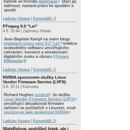
balíček ve formátu
AppImage
. Stačí jej
stáhnout, nastavit právo ke spuštění a
spustit.
Ladislav Hagara
|
Komentářů: 0
FFmpeg 9.0 "Lei"
4.8. 20:44 | Zajímavý článek
Jean-Baptiste Kempf na svém blogu
představil novou verzi 9.0 "Lei"
kolekce
svobodného softwaru umožňujícího
nahrávání, konverzi a streamovaní
digitálního zvuku a obrazu
FFmpeg
(
Wikipedie
).
Ladislav Hagara
|
Komentářů: 0
NVIDIA sponzorem služby Linux
Vendor Firmware Service (LVFS)
4.8. 20:11 | Komunita
Richard Hughes
oznámil
, že službu
Linux Vendor Firmware Service (LVFS)
umožňující aktualizovat firmware
zařízení na počítačích s Linuxem, nově
sponzoruje také společnost NVIDIA
.
Ladislav Hagara
|
Komentářů: 0
SlideRshow, prohlížeč fotek, ale i