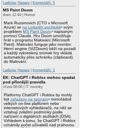
Ladislav Hagara
|
Komentářů: 5
MS Paint Doom
dnes 12:44 | Humor
Mark Russinovich (CTO v Microsoft
Azure) se
na LinkedIn pochlubil
svým
projektem
MS Paint Doom
napsaným
pomocí Claude. Hru Doom umožňuje
hrát v programu Malování (Microsoft
Paint). Malování funguje jako monitor.
Herní engine (ViZDoom) běží na pozadí
a každý vykreslený snímek hry vkládá
automaticky přes schránku (clipboard)
do Malování.
Ladislav Hagara
|
Komentářů: 2
EK: ChatGPT i Roblox mohou spadat
pod přísnější pravidla
včera 08:00 | IT novinky
Platformy ChatGPT i Roblox by mohly
být
zařazeny na seznam
mimořádně
velkých on-line platforem nebo
internetových vyhledávačů, na něž se
vztahují zvláštní podmínky podle
nařízení o digitálních službách (DSA).
Vzhledem k tomu, že ChatGPT i Roblox
oznámily počet uživatelů nad prahovou