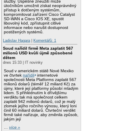
služby. Úspěšné zneužití může
útočníkům umožnit získat neoprávněný
přístup k dotčeným systémům,
kompromitovat zařízení Cisco Catalyst
SD-WAN a Cisco IOS XE, spustit
libovolný kód, zpřístupnit citlivé
informace nebo narušit dostupnost
postižených systémů.
Ladislav Hagara
|
Komentářů: 1
Soud nařídil firmě Meta zaplatit 567
milionů USD kvůli újmě způsobené
dětem
dnes 15:33 | IT novinky
Soud v americkém státě Nové Mexiko
ve čtvrtek
nařídil
internetové
společnosti Meta Platforms zaplatit 567
milionů dolarů (téměř 12 miliard Kč) za
újmy, které její platformy působí mladým
lidem. S přihlédnutím k dřívějšímu
verdiktu tak má společnost celkem
zaplatit 942 milionů dolarů, což je malý
zlomek jejího ročního výnosu, který loni
činil 60 miliard dolarů. Čtvrteční verdikt
firmě také nařizuje, aby změnila způsob,
jakým její
…
více »