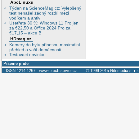
AbcLinuxu
Týden na ScienceMag.cz: Vylepšený
test nenašel žádný rozdíl mezi
vodíkem a antiv
Ušetřete 30 %: Windows 11 Pro jen
za €22,50 a Office 2024 Pro za
€17,15 – akce B
HDmag.cz
Kamery do bytu přinesou maximální
přehled o vaší domácnosti
Testovací novinka
Píšeme jinde
ISSN 1214-1267
www.czech-server.cz
© 1999-2015
Nitemedia s. r. 