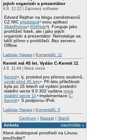
jejich organizér a prezentátor
4.8. 12:22 | Zajímavý software
Edvard Rejthar na blogu zaměstnanců
CZ.NIC
představil
svou aplikaci
SlideRshow
(
GitHub
). Funguje jako
prohlížeč fotek, ale i jako jejich
organizér a prezentátor. Neinstaluje se,
běží přímo v prohlížeči. Bez serveru.
Offline.
Ladislav Hagara
|
Komentářů: 11
Kermit má 45 let. Vydán C-Kermit 11
4.8. 11:44 | Nová verze
Kermit
, tj. protokol pro přenos souborů,
vznikl před 45 lety
. Při této příležitosti
byla po 15 letech od vydání poslední
stabilní verze 9.0.302 vydána
nová
stabilní verze 11
implementace
C-
Kermit
. S podporou IPv6.
Ladislav Hagara
|
Komentářů: 0
Centrum
|
Napsat
|
Starší
Anketa
navrhněte »
Které desktopové prostředí na Linuxu
používáte?