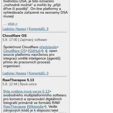
hodnotou DSA, je toto označení
„rozhodně možné“ a mohlo by „přijít
dříve či později“. On-line platformy a
vyhledávače zařazené na seznamy DSA
musejí
…
více »
Ladislav Hagara
|
Komentářů: 8
Cloudflare OS
5.8. 17:00 | Zajímavý software
Společnost Cloudflare
představila
Cloudflare OS
(
GitHub
), tj. open
source platformu navrženou pro
integraci umělé inteligence (agentů)
přímo do pracovních procesů
organizací.
Ladislav Hagara
|
Komentářů: 0
RawTherapee 5.13
5.8. 12:44 | Nová verze
Byla vydána nová verze 5.13
svobodného multiplatformního softwaru
pro konverzi a zpracování digitálních
fotografií primárně ve formátů RAW
RawTherapee
(
Wikipedie
). Vedle
zdrojových kódů je k dispozici také