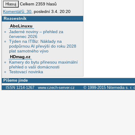
Celkem 2359 hlasů
Komentářů: 30
, poslední 3.4. 20:20
Rozcestník
AbcLinuxu
Jaderné noviny – přehled za
červenec 2026
Týden na ITBiz: Náklady na
podpůrnou AI převýší do roku 2028
plat samotného vývo
HDmag.cz
Kamery do bytu přinesou maximální
přehled o vaší domácnosti
Testovací novinka
Píšeme jinde
ISSN 1214-1267
www.czech-server.cz
© 1999-2015
Nitemedia s. r. 