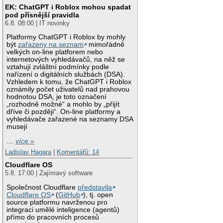
EK: ChatGPT i Roblox mohou spadat
pod přísnější pravidla
6.8. 08:00 | IT novinky
Platformy ChatGPT i Roblox by mohly
být
zařazeny na seznam
mimořádně
velkých on-line platforem nebo
internetových vyhledávačů, na něž se
vztahují zvláštní podmínky podle
nařízení o digitálních službách (DSA).
Vzhledem k tomu, že ChatGPT i Roblox
oznámily počet uživatelů nad prahovou
hodnotou DSA, je toto označení
„rozhodně možné“ a mohlo by „přijít
dříve či později“. On-line platformy a
vyhledávače zařazené na seznamy DSA
musejí
…
více »
Ladislav Hagara
|
Komentářů: 14
Cloudflare OS
5.8. 17:00 | Zajímavý software
Společnost Cloudflare
představila
Cloudflare OS
(
GitHub
), tj. open
source platformu navrženou pro
integraci umělé inteligence (agentů)
přímo do pracovních procesů