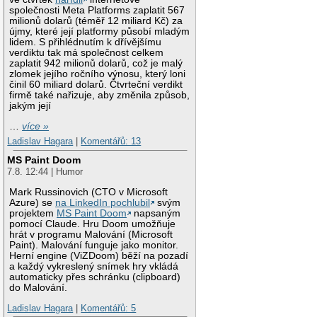
společnosti Meta Platforms zaplatit 567
milionů dolarů (téměř 12 miliard Kč) za
újmy, které její platformy působí mladým
lidem. S přihlédnutím k dřívějšímu
verdiktu tak má společnost celkem
zaplatit 942 milionů dolarů, což je malý
zlomek jejího ročního výnosu, který loni
činil 60 miliard dolarů. Čtvrteční verdikt
firmě také nařizuje, aby změnila způsob,
jakým její
…
více »
Ladislav Hagara
|
Komentářů: 13
MS Paint Doom
7.8. 12:44 | Humor
Mark Russinovich (CTO v Microsoft
Azure) se
na LinkedIn pochlubil
svým
projektem
MS Paint Doom
napsaným
pomocí Claude. Hru Doom umožňuje
hrát v programu Malování (Microsoft
Paint). Malování funguje jako monitor.
Herní engine (ViZDoom) běží na pozadí
a každý vykreslený snímek hry vkládá
automaticky přes schránku (clipboard)
do Malování.
Ladislav Hagara
|
Komentářů: 5