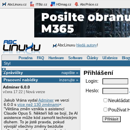
AbcLinuxu.cz
ITBiz.cz
HDmag.cz
AbcPráce.cz
AbcLinuxu
hledá autory
!
Poradna
FAQ
Hardware
Software
Články
Učebnice
Blog
Styl
×
Přihlášení
Zprávičky
napište »
Pracovní nabídky
inzerujte »
Login:
Adminer 6.0.0
Heslo:
včera 17:22 | Nová verze
Jakub Vrána vydal
Adminer
ve verzi
Neukládat 
6.0.0 s
více než 130 změnami
:
"Většina změn vznikla s asistencí
Používat H
Claude Opus 5. Někteří lidi se bojí, že AI
asistence může kód zamořit technickým
dluhem. To je jistě pravda, pokud
vývojář všechny změny bezduše