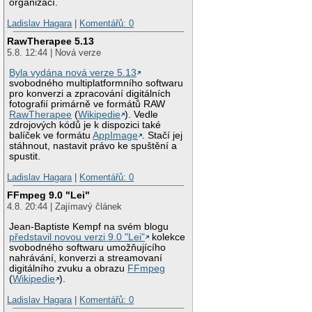
organizací.
Ladislav Hagara
|
Komentářů: 0
RawTherapee 5.13
5.8. 12:44 | Nová verze
Byla vydána nová verze 5.13
svobodného multiplatformního softwaru
pro konverzi a zpracování digitálních
fotografií primárně ve formátů RAW
RawTherapee
(
Wikipedie
). Vedle
zdrojových kódů je k dispozici také
balíček ve formátu
AppImage
. Stačí jej
stáhnout, nastavit právo ke spuštění a
spustit.
Ladislav Hagara
|
Komentářů: 0
FFmpeg 9.0 "Lei"
4.8. 20:44 | Zajímavý článek
Jean-Baptiste Kempf na svém blogu
představil novou verzi 9.0 "Lei"
kolekce
svobodného softwaru umožňujícího
nahrávání, konverzi a streamovaní
digitálního zvuku a obrazu
FFmpeg
(
Wikipedie
).
Ladislav Hagara
|
Komentářů: 0