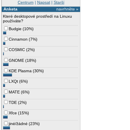
Centrum
|
Napsat
|
Starší
Anketa
navrhněte »
Které desktopové prostředí na Linuxu
používáte?
Budgie
(
10%
)
Cinnamon
(
7%
)
COSMIC
(
2%
)
GNOME
(
18%
)
KDE Plasma
(
30%
)
LXQt
(
6%
)
MATE
(
6%
)
TDE
(
2%
)
Xfce
(
15%
)
jiné/žádné
(
23%
)