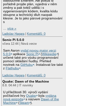
odbouchne Enterem. Ale pokud si
pořádně projde plán, vyjedná v něm
změny a pak totéž udělá i s
vygenerovaným kódem, kvalita kódu
stoupne a technický dluh naopak
klesne. Je to jako párové programování
s
…
více »
Ladislav Hagara
|
Komentářů: 0
Sonic Pi 5.0.0
včera 12:44 | Nová verze
Sam Aaron
vydal novou major verzi
5.0.0
aplikace
Sonic Pi
(
Wikipedie
)
určené také pro výuku programování
pomocí skládání hudby. Přehled
novinek na
GitHubu
. Instalovat lze také
z
Flathubu
.
Ladislav Hagara
|
Komentářů: 0
Quake: Dawn of the Machine
8.8. 04:44 | IT novinky
U příležitosti 30. výročí vydání
počítačové hry
Quake
byla
vydána
nová epizoda
s názvem
Dawn of the
Machine
(
Steam
).