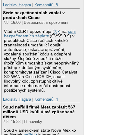
Ladislav Hagara
|
Komentářů: 8
Série bezpečnostních záplat v
produktech Cisco
7.8. 16:00 | Bezpečnostní upozornění
Vládní CERT upozorňuje (
𝕏
) na
sérii
bezpečnostních záplat
(CVSS 9.9) v
produktech Cisco řešících kritické
zranitelnosti umožňující obejití
autentizace, eskalaci oprávnění,
vzdálené spuštění kódu a odepření
služby. Úspěšné zneužití může
útočníkům umožnit získat neoprávněný
přístup k dotčeným systémům,
kompromitovat zařízení Cisco Catalyst
SD-WAN a Cisco IOS XE, spustit
libovolný kód, zpřístupnit citlivé
informace nebo narušit dostupnost
postižených systémů.
Ladislav Hagara
|
Komentářů: 4
Soud nařídil firmě Meta zaplatit 567
milionů USD kvůli újmě způsobené
dětem
7.8. 15:33 | IT novinky
Soud v americkém státě Nové Mexiko
ve čtvrtek
nařídil
internetové