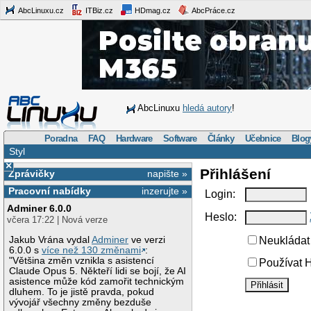
AbcLinuxu.cz
ITBiz.cz
HDmag.cz
AbcPráce.cz
AbcLinuxu
hledá autory
!
Poradna
FAQ
Hardware
Software
Články
Učebnice
Blog
Styl
×
Přihlášení
Zprávičky
napište »
Pracovní nabídky
inzerujte »
Login:
Adminer 6.0.0
Heslo:
včera 17:22 | Nová verze
Jakub Vrána vydal
Adminer
ve verzi
Neukládat 
6.0.0 s
více než 130 změnami
:
"Většina změn vznikla s asistencí
Používat H
Claude Opus 5. Někteří lidi se bojí, že AI
asistence může kód zamořit technickým
dluhem. To je jistě pravda, pokud
vývojář všechny změny bezduše