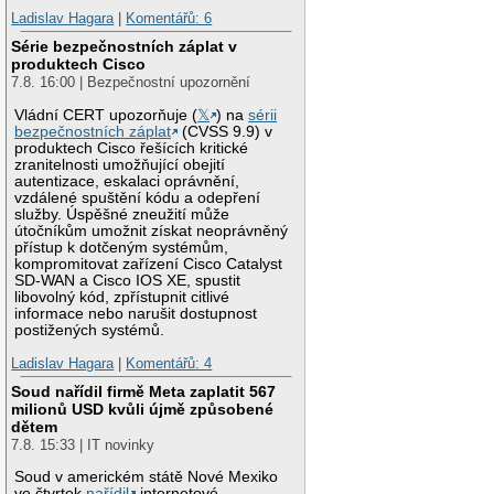
Ladislav Hagara
|
Komentářů: 6
Série bezpečnostních záplat v
produktech Cisco
7.8. 16:00 | Bezpečnostní upozornění
Vládní CERT upozorňuje (
𝕏
) na
sérii
bezpečnostních záplat
(CVSS 9.9) v
produktech Cisco řešících kritické
zranitelnosti umožňující obejití
autentizace, eskalaci oprávnění,
vzdálené spuštění kódu a odepření
služby. Úspěšné zneužití může
útočníkům umožnit získat neoprávněný
přístup k dotčeným systémům,
kompromitovat zařízení Cisco Catalyst
SD-WAN a Cisco IOS XE, spustit
libovolný kód, zpřístupnit citlivé
informace nebo narušit dostupnost
postižených systémů.
Ladislav Hagara
|
Komentářů: 4
Soud nařídil firmě Meta zaplatit 567
milionů USD kvůli újmě způsobené
dětem
7.8. 15:33 | IT novinky
Soud v americkém státě Nové Mexiko
ve čtvrtek
nařídil
internetové