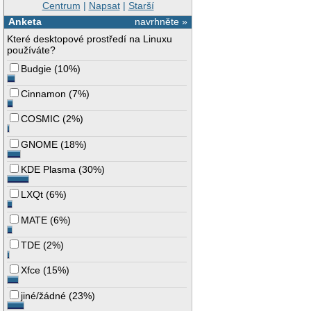
Centrum
|
Napsat
|
Starší
Anketa
navrhněte »
Které desktopové prostředí na Linuxu
používáte?
Budgie
(
10%
)
Cinnamon
(
7%
)
COSMIC
(
2%
)
GNOME
(
18%
)
KDE Plasma
(
30%
)
LXQt
(
6%
)
MATE
(
6%
)
TDE
(
2%
)
Xfce
(
15%
)
jiné/žádné
(
23%
)