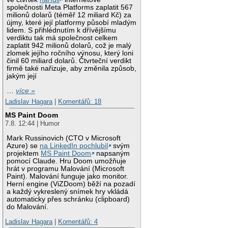
společnosti Meta Platforms zaplatit 567
milionů dolarů (téměř 12 miliard Kč) za
újmy, které její platformy působí mladým
lidem. S přihlédnutím k dřívějšímu
verdiktu tak má společnost celkem
zaplatit 942 milionů dolarů, což je malý
zlomek jejího ročního výnosu, který loni
činil 60 miliard dolarů. Čtvrteční verdikt
firmě také nařizuje, aby změnila způsob,
jakým její
…
více »
Ladislav Hagara
|
Komentářů: 18
MS Paint Doom
7.8. 12:44 | Humor
Mark Russinovich (CTO v Microsoft
Azure) se
na LinkedIn pochlubil
svým
projektem
MS Paint Doom
napsaným
pomocí Claude. Hru Doom umožňuje
hrát v programu Malování (Microsoft
Paint). Malování funguje jako monitor.
Herní engine (ViZDoom) běží na pozadí
a každý vykreslený snímek hry vkládá
automaticky přes schránku (clipboard)
do Malování.
Ladislav Hagara
|
Komentářů: 4