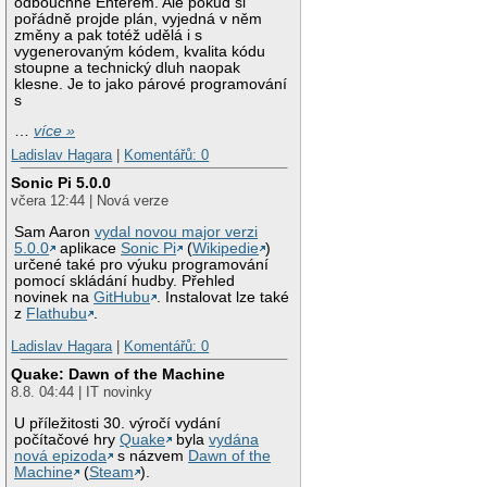
odbouchne Enterem. Ale pokud si
pořádně projde plán, vyjedná v něm
změny a pak totéž udělá i s
vygenerovaným kódem, kvalita kódu
stoupne a technický dluh naopak
klesne. Je to jako párové programování
s
…
více »
Ladislav Hagara
|
Komentářů: 0
Sonic Pi 5.0.0
včera 12:44 | Nová verze
Sam Aaron
vydal novou major verzi
5.0.0
aplikace
Sonic Pi
(
Wikipedie
)
určené také pro výuku programování
pomocí skládání hudby. Přehled
novinek na
GitHubu
. Instalovat lze také
z
Flathubu
.
Ladislav Hagara
|
Komentářů: 0
Quake: Dawn of the Machine
8.8. 04:44 | IT novinky
U příležitosti 30. výročí vydání
počítačové hry
Quake
byla
vydána
nová epizoda
s názvem
Dawn of the
Machine
(
Steam
).