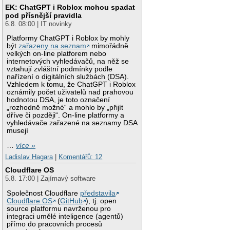
EK: ChatGPT i Roblox mohou spadat
pod přísnější pravidla
6.8. 08:00 | IT novinky
Platformy ChatGPT i Roblox by mohly
být
zařazeny na seznam
mimořádně
velkých on-line platforem nebo
internetových vyhledávačů, na něž se
vztahují zvláštní podmínky podle
nařízení o digitálních službách (DSA).
Vzhledem k tomu, že ChatGPT i Roblox
oznámily počet uživatelů nad prahovou
hodnotou DSA, je toto označení
„rozhodně možné“ a mohlo by „přijít
dříve či později“. On-line platformy a
vyhledávače zařazené na seznamy DSA
musejí
…
více »
Ladislav Hagara
|
Komentářů: 12
Cloudflare OS
5.8. 17:00 | Zajímavý software
Společnost Cloudflare
představila
Cloudflare OS
(
GitHub
), tj. open
source platformu navrženou pro
integraci umělé inteligence (agentů)
přímo do pracovních procesů