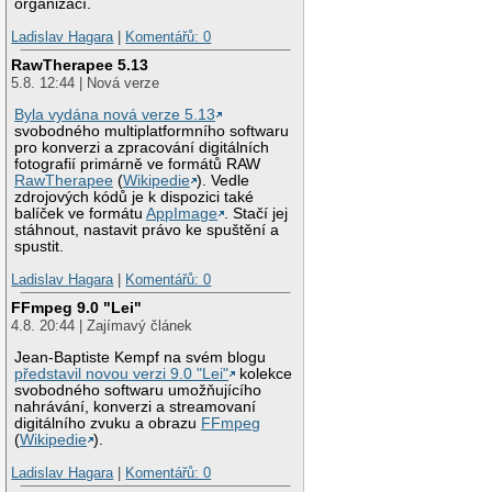
organizací.
Ladislav Hagara
|
Komentářů: 0
RawTherapee 5.13
5.8. 12:44 | Nová verze
Byla vydána nová verze 5.13
svobodného multiplatformního softwaru
pro konverzi a zpracování digitálních
fotografií primárně ve formátů RAW
RawTherapee
(
Wikipedie
). Vedle
zdrojových kódů je k dispozici také
balíček ve formátu
AppImage
. Stačí jej
stáhnout, nastavit právo ke spuštění a
spustit.
Ladislav Hagara
|
Komentářů: 0
FFmpeg 9.0 "Lei"
4.8. 20:44 | Zajímavý článek
Jean-Baptiste Kempf na svém blogu
představil novou verzi 9.0 "Lei"
kolekce
svobodného softwaru umožňujícího
nahrávání, konverzi a streamovaní
digitálního zvuku a obrazu
FFmpeg
(
Wikipedie
).
Ladislav Hagara
|
Komentářů: 0