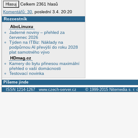
Celkem 2361 hlasů
Komentářů: 30
, poslední 3.4. 20:20
Rozcestník
AbcLinuxu
Jaderné noviny – přehled za
červenec 2026
Týden na ITBiz: Náklady na
podpůrnou AI převýší do roku 2028
plat samotného vývo
HDmag.cz
Kamery do bytu přinesou maximální
přehled o vaší domácnosti
Testovací novinka
Píšeme jinde
ISSN 1214-1267
www.czech-server.cz
© 1999-2015
Nitemedia s. r. 