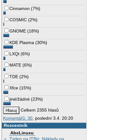
Cinnamon
(
7%
)
COSMIC
(
2%
)
GNOME
(
18%
)
KDE Plasma
(
30%
)
LXQt
(
6%
)
MATE
(
6%
)
TDE
(
2%
)
Xfce
(
15%
)
jiné/žádné
(
23%
)
Celkem 2355 hlasů
Komentářů: 30
, poslední 3.4. 20:20
Rozcestník
AbcLinuxu
Týden na ITBiz: Náklady na