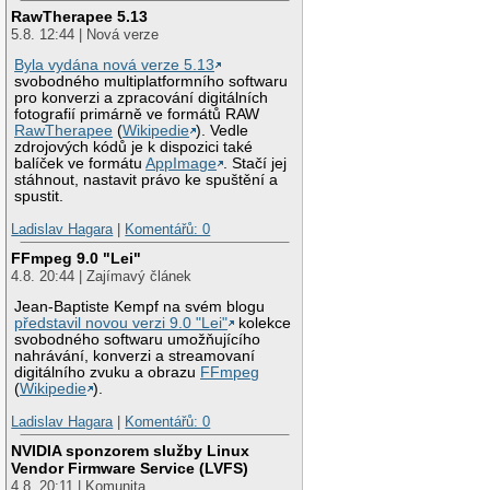
RawTherapee 5.13
5.8. 12:44 | Nová verze
Byla vydána nová verze 5.13
svobodného multiplatformního softwaru
pro konverzi a zpracování digitálních
fotografií primárně ve formátů RAW
RawTherapee
(
Wikipedie
). Vedle
zdrojových kódů je k dispozici také
balíček ve formátu
AppImage
. Stačí jej
stáhnout, nastavit právo ke spuštění a
spustit.
Ladislav Hagara
|
Komentářů: 0
FFmpeg 9.0 "Lei"
4.8. 20:44 | Zajímavý článek
Jean-Baptiste Kempf na svém blogu
představil novou verzi 9.0 "Lei"
kolekce
svobodného softwaru umožňujícího
nahrávání, konverzi a streamovaní
digitálního zvuku a obrazu
FFmpeg
(
Wikipedie
).
Ladislav Hagara
|
Komentářů: 0
NVIDIA sponzorem služby Linux
Vendor Firmware Service (LVFS)
4.8. 20:11 | Komunita