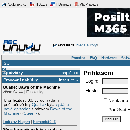
AbcLinuxu.cz
ITBiz.cz
HDmag.cz
AbcPráce.cz
AbcLinuxu
hledá autory
!
Poradna
FAQ
Hardware
Softw
Styl
×
Přihlášení
Zprávičky
napište »
Pracovní nabídky
inzerujte »
Login:
Quake: Dawn of the Machine
Heslo:
včera 04:44 | IT novinky
U příležitosti 30. výročí vydání
Neukládat 
počítačové hry
Quake
byla
vydána
nová epizoda
s názvem
Dawn of the
Používat H
Machine
(
Steam
).
Ladislav Hagara
|
Komentářů: 6
Série bezpečnostních záplat v