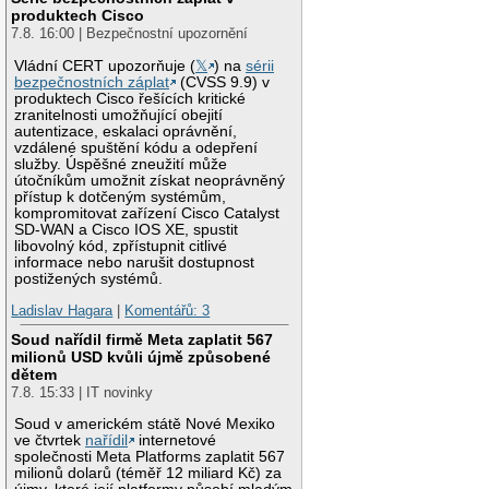
produktech Cisco
7.8. 16:00 | Bezpečnostní upozornění
Vládní CERT upozorňuje (
𝕏
) na
sérii
bezpečnostních záplat
(CVSS 9.9) v
produktech Cisco řešících kritické
zranitelnosti umožňující obejití
autentizace, eskalaci oprávnění,
vzdálené spuštění kódu a odepření
služby. Úspěšné zneužití může
útočníkům umožnit získat neoprávněný
přístup k dotčeným systémům,
kompromitovat zařízení Cisco Catalyst
SD-WAN a Cisco IOS XE, spustit
libovolný kód, zpřístupnit citlivé
informace nebo narušit dostupnost
postižených systémů.
Ladislav Hagara
|
Komentářů: 3
Soud nařídil firmě Meta zaplatit 567
milionů USD kvůli újmě způsobené
dětem
7.8. 15:33 | IT novinky
Soud v americkém státě Nové Mexiko
ve čtvrtek
nařídil
internetové
společnosti Meta Platforms zaplatit 567
milionů dolarů (téměř 12 miliard Kč) za