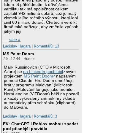
újmy, které její platformy působí mladým
lidem. S přihlédnutím k dřívějšímu
verdiktu tak má společnost celkem
zaplatit 942 milionů dolarů, což je malý
zlomek jejího ročního výnosu, který loni
činil 60 miliard dolarů. Čtvrteční verdikt
firmě také nařizuje, aby změnila způsob,
jakým její
…
více »
Ladislav Hagara
|
Komentářů: 13
MS Paint Doom
7.8. 12:44 | Humor
Mark Russinovich (CTO v Microsoft
Azure) se
na LinkedIn pochlubil
svým
projektem
MS Paint Doom
napsaným
pomocí Claude. Hru Doom umožňuje
hrát v programu Malování (Microsoft
Paint). Malování funguje jako monitor.
Herní engine (ViZDoom) běží na pozadí
a každý vykreslený snímek hry vkládá
automaticky přes schránku (clipboard)
do Malování.
Ladislav Hagara
|
Komentářů: 3
EK: ChatGPT i Roblox mohou spadat
pod přísnější pravidla