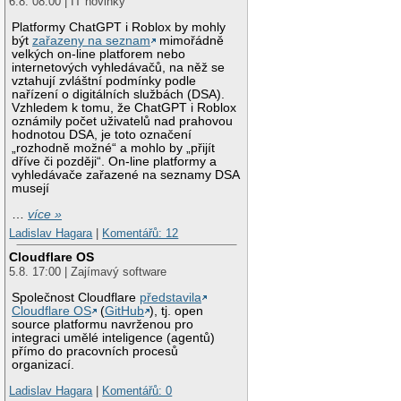
6.8. 08:00 | IT novinky
Platformy ChatGPT i Roblox by mohly
být
zařazeny na seznam
mimořádně
velkých on-line platforem nebo
internetových vyhledávačů, na něž se
vztahují zvláštní podmínky podle
nařízení o digitálních službách (DSA).
Vzhledem k tomu, že ChatGPT i Roblox
oznámily počet uživatelů nad prahovou
hodnotou DSA, je toto označení
„rozhodně možné“ a mohlo by „přijít
dříve či později“. On-line platformy a
vyhledávače zařazené na seznamy DSA
musejí
…
více »
Ladislav Hagara
|
Komentářů: 12
Cloudflare OS
5.8. 17:00 | Zajímavý software
Společnost Cloudflare
představila
Cloudflare OS
(
GitHub
), tj. open
source platformu navrženou pro
integraci umělé inteligence (agentů)
přímo do pracovních procesů
organizací.
Ladislav Hagara
|
Komentářů: 0