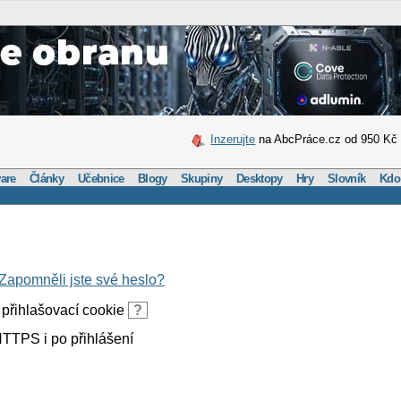
Inzerujte
na AbcPráce.cz od 950 Kč
are
Články
Učebnice
Blogy
Skupiny
Desktopy
Hry
Slovník
Kdo
Zapomněli jste své heslo?
přihlašovací cookie
?
TTPS i po přihlášení