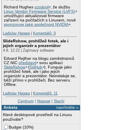
Richard Hughes
oznámil
, že službu
Linux Vendor Firmware Service (LVFS)
umožňující aktualizovat firmware
zařízení na počítačích s Linuxem, nově
sponzoruje také společnost NVIDIA
.
Ladislav Hagara
|
Komentářů: 0
SlideRshow, prohlížeč fotek, ale i
jejich organizér a prezentátor
4.8. 12:22 | Zajímavý software
Edvard Rejthar na blogu zaměstnanců
CZ.NIC
představil
svou aplikaci
SlideRshow
(
GitHub
). Funguje jako
prohlížeč fotek, ale i jako jejich
organizér a prezentátor. Neinstaluje se,
běží přímo v prohlížeči. Bez serveru.
Offline.
Ladislav Hagara
|
Komentářů: 11
Centrum
|
Napsat
|
Starší
Anketa
navrhněte »
Které desktopové prostředí na Linuxu
používáte?
Budgie
(
10%
)