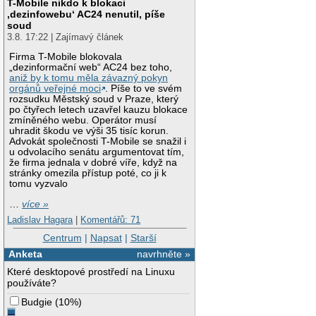
T-Mobile nikdo k blokaci
‚dezinfowebu‘ AC24 nenutil, píše
soud
3.8. 17:22 | Zajímavý článek
Firma T-Mobile blokovala
„dezinformační web“ AC24 bez toho,
aniž by k tomu měla závazný pokyn
orgánů veřejné moci
. Píše to ve svém
rozsudku Městský soud v Praze, který
po čtyřech letech uzavřel kauzu blokace
zmíněného webu. Operátor musí
uhradit škodu ve výši 35 tisíc korun.
Advokát společnosti T-Mobile se snažil i
u odvolacího senátu argumentovat tím,
že firma jednala v dobré víře, když na
stránky omezila přístup poté, co ji k
tomu vyzvalo
…
více »
Ladislav Hagara
|
Komentářů: 71
Centrum
|
Napsat
|
Starší
Anketa
navrhněte »
Které desktopové prostředí na Linuxu
používáte?
Budgie
(
10%
)