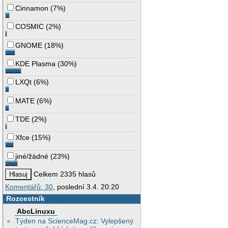
Cinnamon
(
7%
)
COSMIC
(
2%
)
GNOME
(
18%
)
KDE Plasma
(
30%
)
LXQt
(
6%
)
MATE
(
6%
)
TDE
(
2%
)
Xfce
(
15%
)
jiné/žádné
(
23%
)
Celkem 2335 hlasů
Komentářů: 30
, poslední 3.4. 20:20
Rozcestník
AbcLinuxu
Týden na ScienceMag.cz: Vylepšený