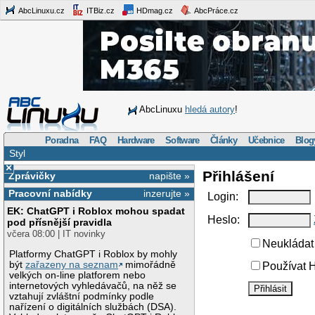
AbcLinuxu.cz
ITBiz.cz
HDmag.cz
AbcPráce.cz
AbcLinuxu
hledá autory
!
Poradna
FAQ
Hardware
Software
Články
Učebnice
Blog
Styl
×
Přihlášení
Zprávičky
napište »
Pracovní nabídky
inzerujte »
Login:
EK: ChatGPT i Roblox mohou spadat
Heslo:
pod přísnější pravidla
včera 08:00 | IT novinky
Neukládat 
Platformy ChatGPT i Roblox by mohly
být
zařazeny na seznam
mimořádně
Používat H
velkých on-line platforem nebo
internetových vyhledávačů, na něž se
vztahují zvláštní podmínky podle
nařízení o digitálních službách (DSA).