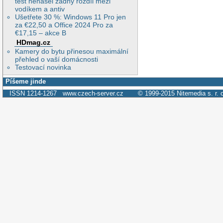
test nenašel žádný rozdíl mezi
vodíkem a antiv
Ušetřete 30 %: Windows 11 Pro jen
za €22,50 a Office 2024 Pro za
€17,15 – akce B
HDmag.cz
Kamery do bytu přinesou maximální
přehled o vaší domácnosti
Testovací novinka
Píšeme jinde
ISSN 1214-1267
www.czech-server.cz
© 1999-2015
Nitemedia s. r. 