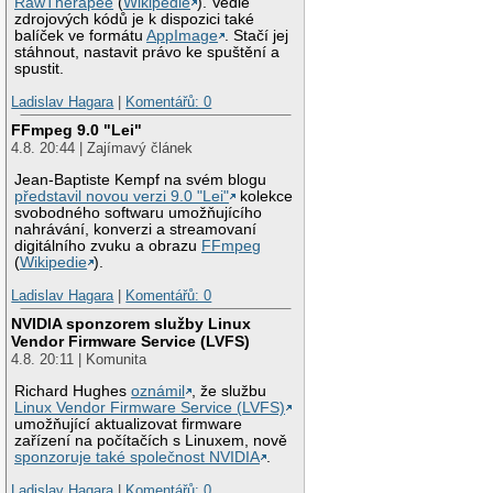
RawTherapee
(
Wikipedie
). Vedle
zdrojových kódů je k dispozici také
balíček ve formátu
AppImage
. Stačí jej
stáhnout, nastavit právo ke spuštění a
spustit.
Ladislav Hagara
|
Komentářů: 0
FFmpeg 9.0 "Lei"
4.8. 20:44 | Zajímavý článek
Jean-Baptiste Kempf na svém blogu
představil novou verzi 9.0 "Lei"
kolekce
svobodného softwaru umožňujícího
nahrávání, konverzi a streamovaní
digitálního zvuku a obrazu
FFmpeg
(
Wikipedie
).
Ladislav Hagara
|
Komentářů: 0
NVIDIA sponzorem služby Linux
Vendor Firmware Service (LVFS)
4.8. 20:11 | Komunita
Richard Hughes
oznámil
, že službu
Linux Vendor Firmware Service (LVFS)
umožňující aktualizovat firmware
zařízení na počítačích s Linuxem, nově
sponzoruje také společnost NVIDIA
.
Ladislav Hagara
|
Komentářů: 0