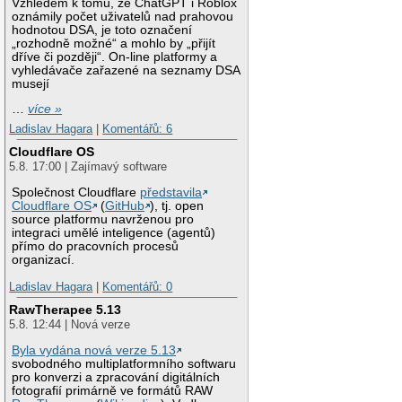
Vzhledem k tomu, že ChatGPT i Roblox
oznámily počet uživatelů nad prahovou
hodnotou DSA, je toto označení
„rozhodně možné“ a mohlo by „přijít
dříve či později“. On-line platformy a
vyhledávače zařazené na seznamy DSA
musejí
…
více »
Ladislav Hagara
|
Komentářů: 6
Cloudflare OS
5.8. 17:00 | Zajímavý software
Společnost Cloudflare
představila
Cloudflare OS
(
GitHub
), tj. open
source platformu navrženou pro
integraci umělé inteligence (agentů)
přímo do pracovních procesů
organizací.
Ladislav Hagara
|
Komentářů: 0
RawTherapee 5.13
5.8. 12:44 | Nová verze
Byla vydána nová verze 5.13
svobodného multiplatformního softwaru
pro konverzi a zpracování digitálních
fotografií primárně ve formátů RAW