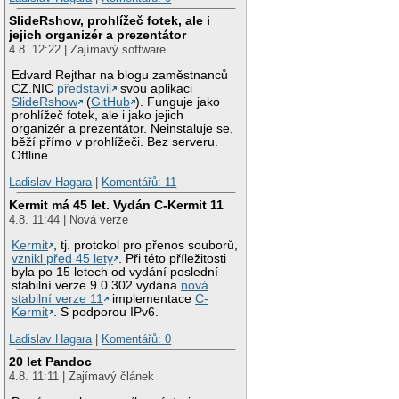
SlideRshow, prohlížeč fotek, ale i
jejich organizér a prezentátor
4.8. 12:22 | Zajímavý software
Edvard Rejthar na blogu zaměstnanců
CZ.NIC
představil
svou aplikaci
SlideRshow
(
GitHub
). Funguje jako
prohlížeč fotek, ale i jako jejich
organizér a prezentátor. Neinstaluje se,
běží přímo v prohlížeči. Bez serveru.
Offline.
Ladislav Hagara
|
Komentářů: 11
Kermit má 45 let. Vydán C-Kermit 11
4.8. 11:44 | Nová verze
Kermit
, tj. protokol pro přenos souborů,
vznikl před 45 lety
. Při této příležitosti
byla po 15 letech od vydání poslední
stabilní verze 9.0.302 vydána
nová
stabilní verze 11
implementace
C-
Kermit
. S podporou IPv6.
Ladislav Hagara
|
Komentářů: 0
20 let Pandoc
4.8. 11:11 | Zajímavý článek