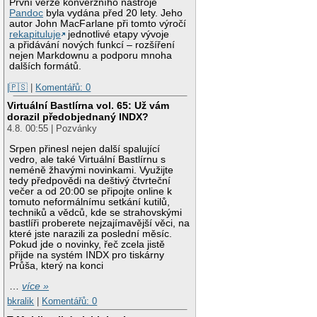
První verze konverzního nástroje
Pandoc
byla vydána před 20 lety. Jeho
autor John MacFarlane při tomto výročí
rekapituluje
jednotlivé etapy vývoje
a přidávání nových funkcí – rozšíření
nejen Markdownu a podporu mnoha
dalších formátů.
|🇵🇸
|
Komentářů: 0
Virtuální Bastlírna vol. 65: Už vám
dorazil předobjednaný INDX?
4.8. 00:55 | Pozvánky
Srpen přinesl nejen další spalující
vedro, ale také Virtuální Bastlírnu s
neméně žhavými novinkami. Využijte
tedy předpovědi na deštivý čtvrteční
večer a od 20:00 se připojte online k
tomuto neformálnímu setkání kutilů,
techniků a vědců, kde se strahovskými
bastlíři proberete nejzajímavější věci, na
které jste narazili za poslední měsíc.
Pokud jde o novinky, řeč zcela jistě
přijde na systém INDX pro tiskárny
Průša, který na konci
…
více »
bkralik
|
Komentářů: 0