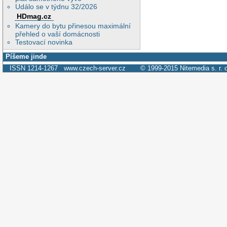
Událo se v týdnu 32/2026
HDmag.cz
Kamery do bytu přinesou maximální
přehled o vaší domácnosti
Testovací novinka
Píšeme jinde
ISSN 1214-1267
www.czech-server.cz
© 1999-2015
Nitemedia s. r. 