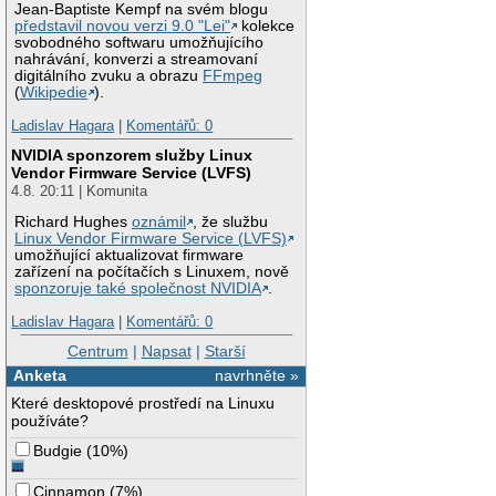
Jean-Baptiste Kempf na svém blogu
představil novou verzi 9.0 "Lei"
kolekce
svobodného softwaru umožňujícího
nahrávání, konverzi a streamovaní
digitálního zvuku a obrazu
FFmpeg
(
Wikipedie
).
Ladislav Hagara
|
Komentářů: 0
NVIDIA sponzorem služby Linux
Vendor Firmware Service (LVFS)
4.8. 20:11 | Komunita
Richard Hughes
oznámil
, že službu
Linux Vendor Firmware Service (LVFS)
umožňující aktualizovat firmware
zařízení na počítačích s Linuxem, nově
sponzoruje také společnost NVIDIA
.
Ladislav Hagara
|
Komentářů: 0
Centrum
|
Napsat
|
Starší
Anketa
navrhněte »
Které desktopové prostředí na Linuxu
používáte?
Budgie
(
10%
)
Cinnamon
(
7%
)