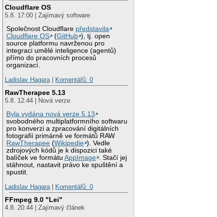
Cloudflare OS
5.8. 17:00 | Zajímavý software
Společnost Cloudflare
představila
Cloudflare OS
(
GitHub
), tj. open
source platformu navrženou pro
integraci umělé inteligence (agentů)
přímo do pracovních procesů
organizací.
Ladislav Hagara
|
Komentářů: 0
RawTherapee 5.13
5.8. 12:44 | Nová verze
Byla vydána nová verze 5.13
svobodného multiplatformního softwaru
pro konverzi a zpracování digitálních
fotografií primárně ve formátů RAW
RawTherapee
(
Wikipedie
). Vedle
zdrojových kódů je k dispozici také
balíček ve formátu
AppImage
. Stačí jej
stáhnout, nastavit právo ke spuštění a
spustit.
Ladislav Hagara
|
Komentářů: 0
FFmpeg 9.0 "Lei"
4.8. 20:44 | Zajímavý článek