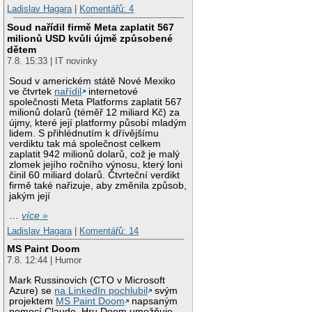
Ladislav Hagara
|
Komentářů: 4
Soud nařídil firmě Meta zaplatit 567
milionů USD kvůli újmě způsobené
dětem
7.8. 15:33 | IT novinky
Soud v americkém státě Nové Mexiko
ve čtvrtek
nařídil
internetové
společnosti Meta Platforms zaplatit 567
milionů dolarů (téměř 12 miliard Kč) za
újmy, které její platformy působí mladým
lidem. S přihlédnutím k dřívějšímu
verdiktu tak má společnost celkem
zaplatit 942 milionů dolarů, což je malý
zlomek jejího ročního výnosu, který loni
činil 60 miliard dolarů. Čtvrteční verdikt
firmě také nařizuje, aby změnila způsob,
jakým její
…
více »
Ladislav Hagara
|
Komentářů: 14
MS Paint Doom
7.8. 12:44 | Humor
Mark Russinovich (CTO v Microsoft
Azure) se
na LinkedIn pochlubil
svým
projektem
MS Paint Doom
napsaným
pomocí Claude. Hru Doom umožňuje