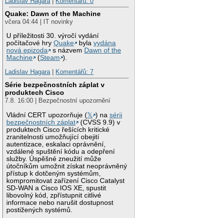
Ladislav Hagara
|
Komentářů: 0
Quake: Dawn of the Machine
včera 04:44 | IT novinky
U příležitosti 30. výročí vydání
počítačové hry
Quake
byla
vydána
nová epizoda
s názvem
Dawn of the
Machine
(
Steam
).
Ladislav Hagara
|
Komentářů: 7
Série bezpečnostních záplat v
produktech Cisco
7.8. 16:00 | Bezpečnostní upozornění
Vládní CERT upozorňuje (
𝕏
) na
sérii
bezpečnostních záplat
(CVSS 9.9) v
produktech Cisco řešících kritické
zranitelnosti umožňující obejití
autentizace, eskalaci oprávnění,
vzdálené spuštění kódu a odepření
služby. Úspěšné zneužití může
útočníkům umožnit získat neoprávněný
přístup k dotčeným systémům,
kompromitovat zařízení Cisco Catalyst
SD-WAN a Cisco IOS XE, spustit
libovolný kód, zpřístupnit citlivé
informace nebo narušit dostupnost
postižených systémů.