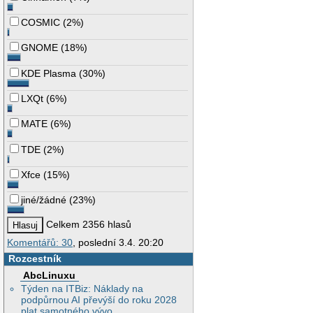
COSMIC
(
2%
)
GNOME
(
18%
)
KDE Plasma
(
30%
)
LXQt
(
6%
)
MATE
(
6%
)
TDE
(
2%
)
Xfce
(
15%
)
jiné/žádné
(
23%
)
Celkem 2356 hlasů
Komentářů: 30
, poslední 3.4. 20:20
Rozcestník
AbcLinuxu
Týden na ITBiz: Náklady na
podpůrnou AI převýší do roku 2028
plat samotného vývo