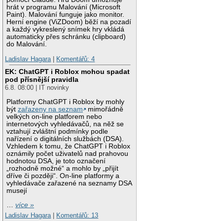
hrát v programu Malování (Microsoft
Paint). Malování funguje jako monitor.
Herní engine (ViZDoom) běží na pozadí
a každý vykreslený snímek hry vkládá
automaticky přes schránku (clipboard)
do Malování.
Ladislav Hagara
|
Komentářů: 4
EK: ChatGPT i Roblox mohou spadat
pod přísnější pravidla
6.8. 08:00 | IT novinky
Platformy ChatGPT i Roblox by mohly
být
zařazeny na seznam
mimořádně
velkých on-line platforem nebo
internetových vyhledávačů, na něž se
vztahují zvláštní podmínky podle
nařízení o digitálních službách (DSA).
Vzhledem k tomu, že ChatGPT i Roblox
oznámily počet uživatelů nad prahovou
hodnotou DSA, je toto označení
„rozhodně možné“ a mohlo by „přijít
dříve či později“. On-line platformy a
vyhledávače zařazené na seznamy DSA
musejí
…
více »
Ladislav Hagara
|
Komentářů: 13