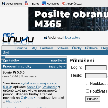
AbcLinuxu.cz
ITBiz.cz
HDmag.cz
AbcPráce.cz
AbcLinuxu
hledá autory
!
Poradna
FAQ
Hardware
Software
Články
Učebnice
Blog
Styl
×
Přihlášení
Zprávičky
napište »
Pracovní nabídky
inzerujte »
Login:
Sonic Pi 5.0.0
Heslo:
dnes 12:44 | Nová verze
Sam Aaron
vydal novou major verzi
Neukládat 
5.0.0
aplikace
Sonic Pi
(
Wikipedie
)
určené také pro výuku programování
Používat H
pomocí skládání hudby. Přehled
novinek na
GitHubu
. Instalovat lze také
z
Flathubu
.