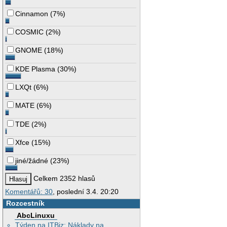
Cinnamon
(
7%
)
COSMIC
(
2%
)
GNOME
(
18%
)
KDE Plasma
(
30%
)
LXQt
(
6%
)
MATE
(
6%
)
TDE
(
2%
)
Xfce
(
15%
)
jiné/žádné
(
23%
)
Celkem 2352 hlasů
Komentářů: 30
, poslední 3.4. 20:20
Rozcestník
AbcLinuxu
Týden na ITBiz: Náklady na