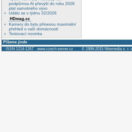
podpůrnou AI převýší do roku 2028
plat samotného vývo
Událo se v týdnu 32/2026
HDmag.cz
Kamery do bytu přinesou maximální
přehled o vaší domácnosti
Testovací novinka
Píšeme jinde
ISSN 1214-1267
www.czech-server.cz
© 1999-2015
Nitemedia s. r. 