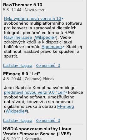
RawTherapee 5.13
5.8. 12:44 | Nová verze
Byla vydána nová verze 5.13
svobodného multiplatformního softwaru
pro konverzi a zpracování digitálních
fotografií primárně ve formátů RAW
RawTherapee
(
Wikipedie
). Vedle
zdrojových kódů je k dispozici také
balíček ve formátu
AppImage
. Stačí jej
stáhnout, nastavit právo ke spuštění a
spustit.
Ladislav Hagara
|
Komentářů: 0
FFmpeg 9.0 "Lei"
4.8. 20:44 | Zajímavý článek
Jean-Baptiste Kempf na svém blogu
představil novou verzi 9.0 "Lei"
kolekce
svobodného softwaru umožňujícího
nahrávání, konverzi a streamovaní
digitálního zvuku a obrazu
FFmpeg
(
Wikipedie
).
Ladislav Hagara
|
Komentářů: 0
NVIDIA sponzorem služby Linux
Vendor Firmware Service (LVFS)
4.8. 20:11 | Komunita