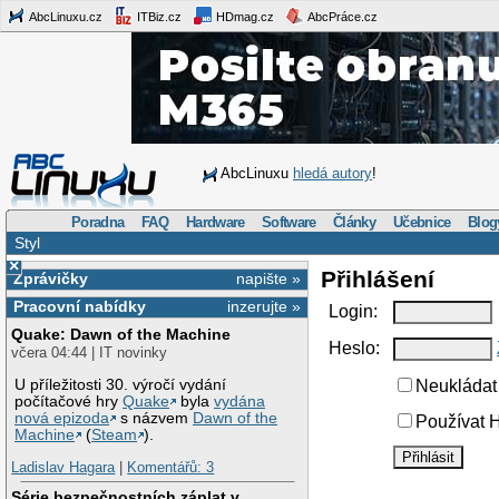
AbcLinuxu.cz
ITBiz.cz
HDmag.cz
AbcPráce.cz
AbcLinuxu
hledá autory
!
Poradna
FAQ
Hardware
Software
Články
Učebnice
Blog
Styl
×
Přihlášení
Zprávičky
napište »
Pracovní nabídky
inzerujte »
Login:
Quake: Dawn of the Machine
Heslo:
včera 04:44 | IT novinky
U příležitosti 30. výročí vydání
Neukládat 
počítačové hry
Quake
byla
vydána
nová epizoda
s názvem
Dawn of the
Používat H
Machine
(
Steam
).
Ladislav Hagara
|
Komentářů: 3
Série bezpečnostních záplat v