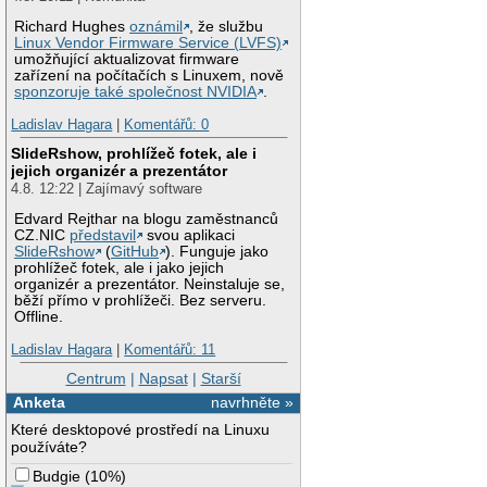
Richard Hughes
oznámil
, že službu
Linux Vendor Firmware Service (LVFS)
umožňující aktualizovat firmware
zařízení na počítačích s Linuxem, nově
sponzoruje také společnost NVIDIA
.
Ladislav Hagara
|
Komentářů: 0
SlideRshow, prohlížeč fotek, ale i
jejich organizér a prezentátor
4.8. 12:22 | Zajímavý software
Edvard Rejthar na blogu zaměstnanců
CZ.NIC
představil
svou aplikaci
SlideRshow
(
GitHub
). Funguje jako
prohlížeč fotek, ale i jako jejich
organizér a prezentátor. Neinstaluje se,
běží přímo v prohlížeči. Bez serveru.
Offline.
Ladislav Hagara
|
Komentářů: 11
Centrum
|
Napsat
|
Starší
Anketa
navrhněte »
Které desktopové prostředí na Linuxu
používáte?
Budgie
(
10%
)