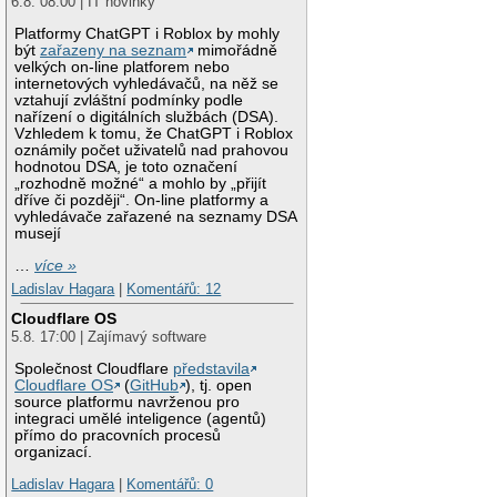
6.8. 08:00 | IT novinky
Platformy ChatGPT i Roblox by mohly
být
zařazeny na seznam
mimořádně
velkých on-line platforem nebo
internetových vyhledávačů, na něž se
vztahují zvláštní podmínky podle
nařízení o digitálních službách (DSA).
Vzhledem k tomu, že ChatGPT i Roblox
oznámily počet uživatelů nad prahovou
hodnotou DSA, je toto označení
„rozhodně možné“ a mohlo by „přijít
dříve či později“. On-line platformy a
vyhledávače zařazené na seznamy DSA
musejí
…
více »
Ladislav Hagara
|
Komentářů: 12
Cloudflare OS
5.8. 17:00 | Zajímavý software
Společnost Cloudflare
představila
Cloudflare OS
(
GitHub
), tj. open
source platformu navrženou pro
integraci umělé inteligence (agentů)
přímo do pracovních procesů
organizací.
Ladislav Hagara
|
Komentářů: 0