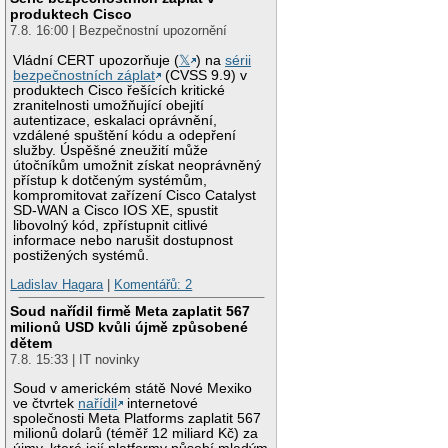
produktech Cisco
7.8. 16:00 | Bezpečnostní upozornění
Vládní CERT upozorňuje (
𝕏
) na
sérii
bezpečnostních záplat
(CVSS 9.9) v
produktech Cisco řešících kritické
zranitelnosti umožňující obejití
autentizace, eskalaci oprávnění,
vzdálené spuštění kódu a odepření
služby. Úspěšné zneužití může
útočníkům umožnit získat neoprávněný
přístup k dotčeným systémům,
kompromitovat zařízení Cisco Catalyst
SD-WAN a Cisco IOS XE, spustit
libovolný kód, zpřístupnit citlivé
informace nebo narušit dostupnost
postižených systémů.
Ladislav Hagara
|
Komentářů: 2
Soud nařídil firmě Meta zaplatit 567
milionů USD kvůli újmě způsobené
dětem
7.8. 15:33 | IT novinky
Soud v americkém státě Nové Mexiko
ve čtvrtek
nařídil
internetové
společnosti Meta Platforms zaplatit 567
milionů dolarů (téměř 12 miliard Kč) za