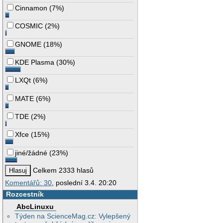
Cinnamon
(
7%
)
COSMIC
(
2%
)
GNOME
(
18%
)
KDE Plasma
(
30%
)
LXQt
(
6%
)
MATE
(
6%
)
TDE
(
2%
)
Xfce
(
15%
)
jiné/žádné
(
23%
)
Celkem 2333 hlasů
Komentářů: 30
, poslední 3.4. 20:20
Rozcestník
AbcLinuxu
Týden na ScienceMag.cz: Vylepšený