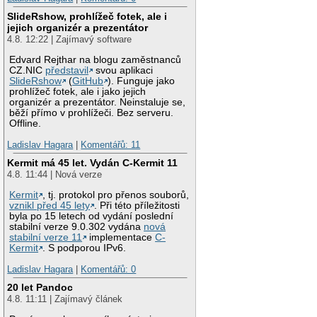
SlideRshow, prohlížeč fotek, ale i
jejich organizér a prezentátor
4.8. 12:22 | Zajímavý software
Edvard Rejthar na blogu zaměstnanců
CZ.NIC
představil
svou aplikaci
SlideRshow
(
GitHub
). Funguje jako
prohlížeč fotek, ale i jako jejich
organizér a prezentátor. Neinstaluje se,
běží přímo v prohlížeči. Bez serveru.
Offline.
Ladislav Hagara
|
Komentářů: 11
Kermit má 45 let. Vydán C-Kermit 11
4.8. 11:44 | Nová verze
Kermit
, tj. protokol pro přenos souborů,
vznikl před 45 lety
. Při této příležitosti
byla po 15 letech od vydání poslední
stabilní verze 9.0.302 vydána
nová
stabilní verze 11
implementace
C-
Kermit
. S podporou IPv6.
Ladislav Hagara
|
Komentářů: 0
20 let Pandoc
4.8. 11:11 | Zajímavý článek