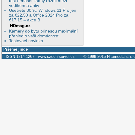
test nenašel žádný rozdíl mezi
vodíkem a antiv
Ušetřete 30 %: Windows 11 Pro jen
za €22,50 a Office 2024 Pro za
€17,15 – akce B
HDmag.cz
Kamery do bytu přinesou maximální
přehled o vaší domácnosti
Testovací novinka
Píšeme jinde
ISSN 1214-1267
www.czech-server.cz
© 1999-2015
Nitemedia s. r. 