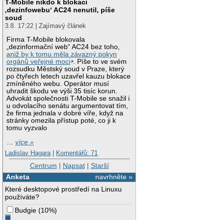
T-Mobile nikdo k blokaci
‚dezinfowebu‘ AC24 nenutil, píše
soud
3.8. 17:22 | Zajímavý článek
Firma T-Mobile blokovala
„dezinformační web“ AC24 bez toho,
aniž by k tomu měla závazný pokyn
orgánů veřejné moci
. Píše to ve svém
rozsudku Městský soud v Praze, který
po čtyřech letech uzavřel kauzu blokace
zmíněného webu. Operátor musí
uhradit škodu ve výši 35 tisíc korun.
Advokát společnosti T-Mobile se snažil i
u odvolacího senátu argumentovat tím,
že firma jednala v dobré víře, když na
stránky omezila přístup poté, co ji k
tomu vyzvalo
…
více »
Ladislav Hagara
|
Komentářů: 71
Centrum
|
Napsat
|
Starší
Anketa
navrhněte »
Které desktopové prostředí na Linuxu
používáte?
Budgie
(
10%
)