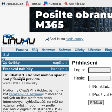
AbcLinuxu.cz
ITBiz.cz
HDmag.cz
AbcPráce.cz
AbcLinuxu
hledá autory
!
Poradna
FAQ
Hardware
Software
Články
Učebnice
Blog
Styl
×
Přihlášení
Zprávičky
napište »
Pracovní nabídky
inzerujte »
Login:
EK: ChatGPT i Roblox mohou spadat
Heslo:
pod přísnější pravidla
včera 08:00 | IT novinky
Neukládat 
Platformy ChatGPT i Roblox by mohly
být
zařazeny na seznam
mimořádně
Používat H
velkých on-line platforem nebo
internetových vyhledávačů, na něž se
vztahují zvláštní podmínky podle
nařízení o digitálních službách (DSA).