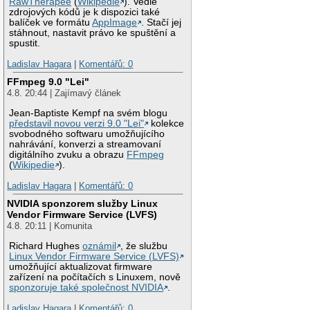
RawTherapee
(
Wikipedie
). Vedle
zdrojových kódů je k dispozici také
balíček ve formátu
AppImage
. Stačí jej
stáhnout, nastavit právo ke spuštění a
spustit.
Ladislav Hagara
|
Komentářů: 0
FFmpeg 9.0 "Lei"
4.8. 20:44 | Zajímavý článek
Jean-Baptiste Kempf na svém blogu
představil novou verzi 9.0 "Lei"
kolekce
svobodného softwaru umožňujícího
nahrávání, konverzi a streamovaní
digitálního zvuku a obrazu
FFmpeg
(
Wikipedie
).
Ladislav Hagara
|
Komentářů: 0
NVIDIA sponzorem služby Linux
Vendor Firmware Service (LVFS)
4.8. 20:11 | Komunita
Richard Hughes
oznámil
, že službu
Linux Vendor Firmware Service (LVFS)
umožňující aktualizovat firmware
zařízení na počítačích s Linuxem, nově
sponzoruje také společnost NVIDIA
.
Ladislav Hagara
|
Komentářů: 0