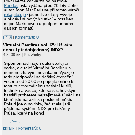
První verze konverzního nástroje
Pandoc
byla vydána před 20 lety. Jeho
autor John MacFarlane při tomto výročí
rekapituluje
jednotlivé etapy vývoje
a přidávání nových funkcí – rozšíření
nejen Markdownu a podporu mnoha
dalších formátů.
|🇵🇸
|
Komentářů: 0
Virtuální Bastlírna vol. 65: Už vám
dorazil předobjednaný INDX?
4.8. 00:55 | Pozvánky
Srpen přinesl nejen další spalující
vedro, ale také Virtuální Bastlírnu s
neméně žhavými novinkami. Využijte
tedy předpovědi na deštivý čtvrteční
večer a od 20:00 se připojte online k
tomuto neformálnímu setkání kutilů,
techniků a vědců, kde se strahovskými
bastlíři proberete nejzajímavější věci, na
které jste narazili za poslední měsíc.
Pokud jde o novinky, řeč zcela jistě
přijde na systém INDX pro tiskárny
Průša, který na konci
…
více »
bkralik
|
Komentářů: 0