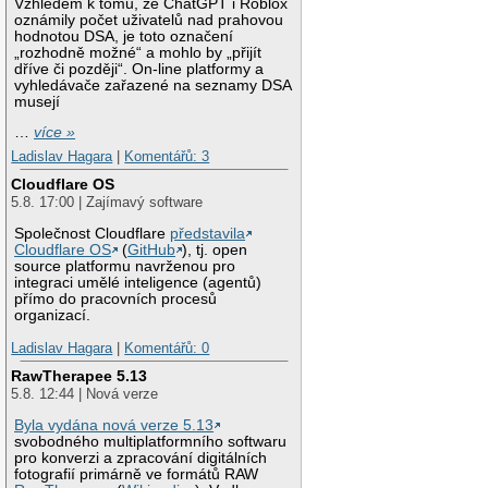
Vzhledem k tomu, že ChatGPT i Roblox
oznámily počet uživatelů nad prahovou
hodnotou DSA, je toto označení
„rozhodně možné“ a mohlo by „přijít
dříve či později“. On-line platformy a
vyhledávače zařazené na seznamy DSA
musejí
…
více »
Ladislav Hagara
|
Komentářů: 3
Cloudflare OS
5.8. 17:00 | Zajímavý software
Společnost Cloudflare
představila
Cloudflare OS
(
GitHub
), tj. open
source platformu navrženou pro
integraci umělé inteligence (agentů)
přímo do pracovních procesů
organizací.
Ladislav Hagara
|
Komentářů: 0
RawTherapee 5.13
5.8. 12:44 | Nová verze
Byla vydána nová verze 5.13
svobodného multiplatformního softwaru
pro konverzi a zpracování digitálních
fotografií primárně ve formátů RAW