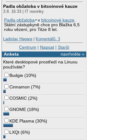
Padla obžaloba v bitcoinové kauze
3.8. 16:33 | IT novinky
Padla obžaloba
v
bitcoinové kauze
.
Státní zástupkyně chce pro Blažka 6,5
roku vězení, pro Titze 8 let.
Ladislav Hagara
|
Komentářů: 3
Centrum
|
Napsat
|
Starší
Anketa
navrhněte »
Které desktopové prostředí na Linuxu
používáte?
Budgie
(
10%
)
Cinnamon
(
7%
)
COSMIC
(
2%
)
GNOME
(
18%
)
KDE Plasma
(
30%
)
LXQt
(
6%
)