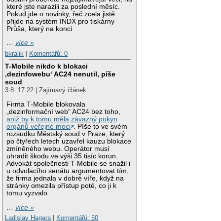
které jste narazili za poslední měsíc.
Pokud jde o novinky, řeč zcela jistě
přijde na systém INDX pro tiskárny
Průša, který na konci
…
více »
bkralik
|
Komentářů: 0
T-Mobile nikdo k blokaci
‚dezinfowebu‘ AC24 nenutil, píše
soud
3.8. 17:22 | Zajímavý článek
Firma T-Mobile blokovala
„dezinformační web“ AC24 bez toho,
aniž by k tomu měla závazný pokyn
orgánů veřejné moci
. Píše to ve svém
rozsudku Městský soud v Praze, který
po čtyřech letech uzavřel kauzu blokace
zmíněného webu. Operátor musí
uhradit škodu ve výši 35 tisíc korun.
Advokát společnosti T-Mobile se snažil i
u odvolacího senátu argumentovat tím,
že firma jednala v dobré víře, když na
stránky omezila přístup poté, co ji k
tomu vyzvalo
…
více »
Ladislav Hagara
|
Komentářů: 50