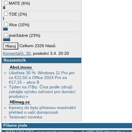
MATE
(
6%
)
TDE
(
2%
)
Xfce
(
15%
)
jiné/žádné
(
23%
)
Celkem 2326 hlasů
Komentářů: 30
, poslední 3.4. 20:20
Rozcestník
AbcLinuxu
Ušetřete 30 %: Windows 11 Pro jen
za €22,50 a Office 2024 Pro za
€17,15 – akce B
Týden na ITBiz: Čína podle zdrojů
zahájila výrobu zařízení pro domácí
produkci v
HDmag.cz
Kamery do bytu přinesou maximální
přehled o vaší domácnosti
Testovací novinka
Píšeme jinde