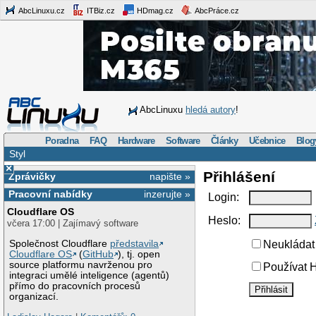
AbcLinuxu.cz
ITBiz.cz
HDmag.cz
AbcPráce.cz
AbcLinuxu
hledá autory
!
Poradna
FAQ
Hardware
Software
Články
Učebnice
Blog
Styl
×
Přihlášení
Zprávičky
napište »
Pracovní nabídky
inzerujte »
Login:
Cloudflare OS
Heslo:
včera 17:00 | Zajímavý software
Společnost Cloudflare
představila
Neukládat 
Cloudflare OS
(
GitHub
), tj. open
source platformu navrženou pro
Používat H
integraci umělé inteligence (agentů)
přímo do pracovních procesů
organizací.