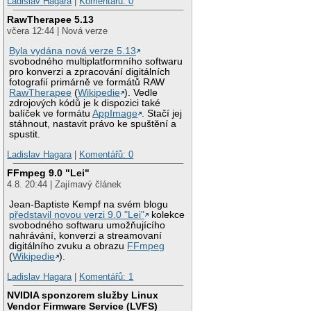
Ladislav Hagara
|
Komentářů: 0
RawTherapee 5.13
včera 12:44 | Nová verze
Byla vydána nová verze 5.13
svobodného multiplatformního softwaru
pro konverzi a zpracování digitálních
fotografií primárně ve formátů RAW
RawTherapee
(
Wikipedie
). Vedle
zdrojových kódů je k dispozici také
balíček ve formátu
AppImage
. Stačí jej
stáhnout, nastavit právo ke spuštění a
spustit.
Ladislav Hagara
|
Komentářů: 0
FFmpeg 9.0 "Lei"
4.8. 20:44 | Zajímavý článek
Jean-Baptiste Kempf na svém blogu
představil novou verzi 9.0 "Lei"
kolekce
svobodného softwaru umožňujícího
nahrávání, konverzi a streamovaní
digitálního zvuku a obrazu
FFmpeg
(
Wikipedie
).
Ladislav Hagara
|
Komentářů: 1
NVIDIA sponzorem služby Linux
Vendor Firmware Service (LVFS)