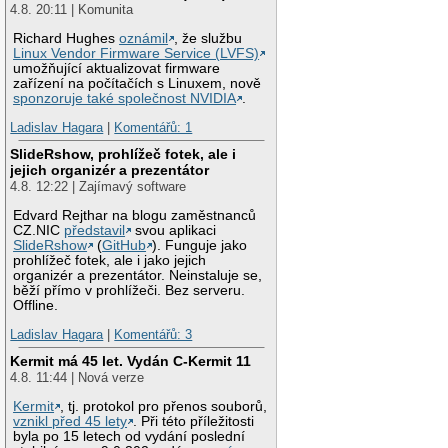
4.8. 20:11 | Komunita
Richard Hughes
oznámil
, že službu
Linux Vendor Firmware Service (LVFS)
umožňující aktualizovat firmware
zařízení na počítačích s Linuxem, nově
sponzoruje také společnost NVIDIA
.
Ladislav Hagara
|
Komentářů: 1
SlideRshow, prohlížeč fotek, ale i
jejich organizér a prezentátor
4.8. 12:22 | Zajímavý software
Edvard Rejthar na blogu zaměstnanců
CZ.NIC
představil
svou aplikaci
SlideRshow
(
GitHub
). Funguje jako
prohlížeč fotek, ale i jako jejich
organizér a prezentátor. Neinstaluje se,
běží přímo v prohlížeči. Bez serveru.
Offline.
Ladislav Hagara
|
Komentářů: 3
Kermit má 45 let. Vydán C-Kermit 11
4.8. 11:44 | Nová verze
Kermit
, tj. protokol pro přenos souborů,
vznikl před 45 lety
. Při této příležitosti
byla po 15 letech od vydání poslední