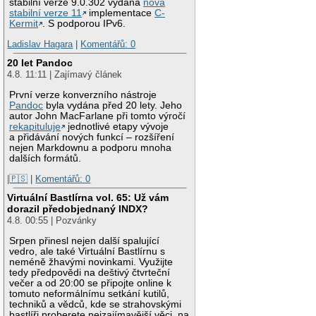
stabilní verze 9.0.302 vydána
nová
stabilní verze 11
implementace
C-
Kermit
. S podporou IPv6.
Ladislav Hagara
|
Komentářů: 0
20 let Pandoc
4.8. 11:11 | Zajímavý článek
První verze konverzního nástroje
Pandoc
byla vydána před 20 lety. Jeho
autor John MacFarlane při tomto výročí
rekapituluje
jednotlivé etapy vývoje
a přidávání nových funkcí – rozšíření
nejen Markdownu a podporu mnoha
dalších formátů.
|🇵🇸
|
Komentářů: 0
Virtuální Bastlírna vol. 65: Už vám
dorazil předobjednaný INDX?
4.8. 00:55 | Pozvánky
Srpen přinesl nejen další spalující
vedro, ale také Virtuální Bastlírnu s
neméně žhavými novinkami. Využijte
tedy předpovědi na deštivý čtvrteční
večer a od 20:00 se připojte online k
tomuto neformálnímu setkání kutilů,
techniků a vědců, kde se strahovskými
bastlíři proberete nejzajímavější věci, na