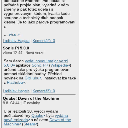
odbouchne Enterem. Ale pokud si
pořádně projde plán, vyjedná v něm
změny a pak totéž udělá i s
vygenerovaným kódem, kvalita kódu
stoupne a technický dluh naopak
klesne. Je to jako párové programování
s
…
více »
Ladislav Hagara
|
Komentářů: 0
Sonic Pi 5.0.0
včera 12:44 | Nová verze
Sam Aaron
vydal novou major verzi
5.0.0
aplikace
Sonic Pi
(
Wikipedie
)
určené také pro výuku programování
pomocí skládání hudby. Přehled
novinek na
GitHubu
. Instalovat lze také
z
Flathubu
.
Ladislav Hagara
|
Komentářů: 0
Quake: Dawn of the Machine
8.8. 04:44 | IT novinky
U příležitosti 30. výročí vydání
počítačové hry
Quake
byla
vydána
nová epizoda
s názvem
Dawn of the
Machine
(
Steam
).