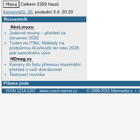
Celkem 2359 hlasů
Komentářů: 30
, poslední 3.4. 20:20
Rozcestník
AbcLinuxu
Jaderné noviny – přehled za
červenec 2026
Týden na ITBiz: Náklady na
podpůrnou AI převýší do roku 2028
plat samotného vývo
HDmag.cz
Kamery do bytu přinesou maximální
přehled o vaší domácnosti
Testovací novinka
Píšeme jinde
ISSN 1214-1267
www.czech-server.cz
© 1999-2015
Nitemedia s. r. 