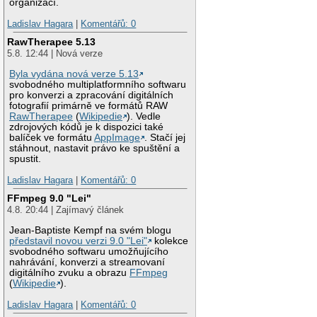
organizací.
Ladislav Hagara
|
Komentářů: 0
RawTherapee 5.13
5.8. 12:44 | Nová verze
Byla vydána nová verze 5.13
svobodného multiplatformního softwaru
pro konverzi a zpracování digitálních
fotografií primárně ve formátů RAW
RawTherapee
(
Wikipedie
). Vedle
zdrojových kódů je k dispozici také
balíček ve formátu
AppImage
. Stačí jej
stáhnout, nastavit právo ke spuštění a
spustit.
Ladislav Hagara
|
Komentářů: 0
FFmpeg 9.0 "Lei"
4.8. 20:44 | Zajímavý článek
Jean-Baptiste Kempf na svém blogu
představil novou verzi 9.0 "Lei"
kolekce
svobodného softwaru umožňujícího
nahrávání, konverzi a streamovaní
digitálního zvuku a obrazu
FFmpeg
(
Wikipedie
).
Ladislav Hagara
|
Komentářů: 0