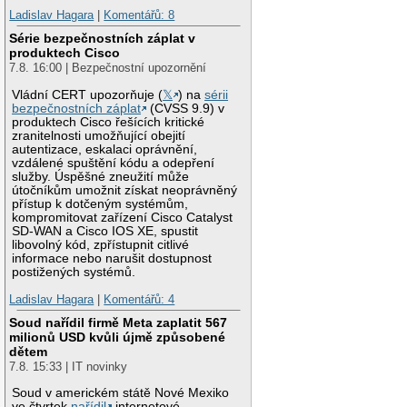
Ladislav Hagara
|
Komentářů: 8
Série bezpečnostních záplat v
produktech Cisco
7.8. 16:00 | Bezpečnostní upozornění
Vládní CERT upozorňuje (
𝕏
) na
sérii
bezpečnostních záplat
(CVSS 9.9) v
produktech Cisco řešících kritické
zranitelnosti umožňující obejití
autentizace, eskalaci oprávnění,
vzdálené spuštění kódu a odepření
služby. Úspěšné zneužití může
útočníkům umožnit získat neoprávněný
přístup k dotčeným systémům,
kompromitovat zařízení Cisco Catalyst
SD-WAN a Cisco IOS XE, spustit
libovolný kód, zpřístupnit citlivé
informace nebo narušit dostupnost
postižených systémů.
Ladislav Hagara
|
Komentářů: 4
Soud nařídil firmě Meta zaplatit 567
milionů USD kvůli újmě způsobené
dětem
7.8. 15:33 | IT novinky
Soud v americkém státě Nové Mexiko
ve čtvrtek
nařídil
internetové