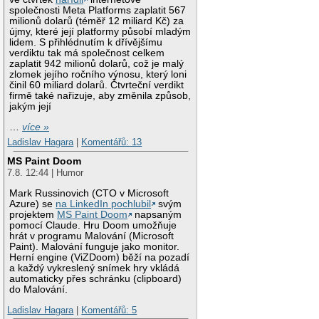
společnosti Meta Platforms zaplatit 567
milionů dolarů (téměř 12 miliard Kč) za
újmy, které její platformy působí mladým
lidem. S přihlédnutím k dřívějšímu
verdiktu tak má společnost celkem
zaplatit 942 milionů dolarů, což je malý
zlomek jejího ročního výnosu, který loni
činil 60 miliard dolarů. Čtvrteční verdikt
firmě také nařizuje, aby změnila způsob,
jakým její
…
více »
Ladislav Hagara
|
Komentářů: 13
MS Paint Doom
7.8. 12:44 | Humor
Mark Russinovich (CTO v Microsoft
Azure) se
na LinkedIn pochlubil
svým
projektem
MS Paint Doom
napsaným
pomocí Claude. Hru Doom umožňuje
hrát v programu Malování (Microsoft
Paint). Malování funguje jako monitor.
Herní engine (ViZDoom) běží na pozadí
a každý vykreslený snímek hry vkládá
automaticky přes schránku (clipboard)
do Malování.
Ladislav Hagara
|
Komentářů: 5