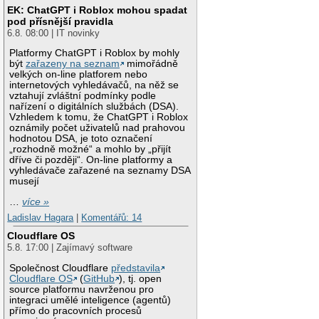
EK: ChatGPT i Roblox mohou spadat
pod přísnější pravidla
6.8. 08:00 | IT novinky
Platformy ChatGPT i Roblox by mohly
být
zařazeny na seznam
mimořádně
velkých on-line platforem nebo
internetových vyhledávačů, na něž se
vztahují zvláštní podmínky podle
nařízení o digitálních službách (DSA).
Vzhledem k tomu, že ChatGPT i Roblox
oznámily počet uživatelů nad prahovou
hodnotou DSA, je toto označení
„rozhodně možné“ a mohlo by „přijít
dříve či později“. On-line platformy a
vyhledávače zařazené na seznamy DSA
musejí
…
více »
Ladislav Hagara
|
Komentářů: 14
Cloudflare OS
5.8. 17:00 | Zajímavý software
Společnost Cloudflare
představila
Cloudflare OS
(
GitHub
), tj. open
source platformu navrženou pro
integraci umělé inteligence (agentů)
přímo do pracovních procesů