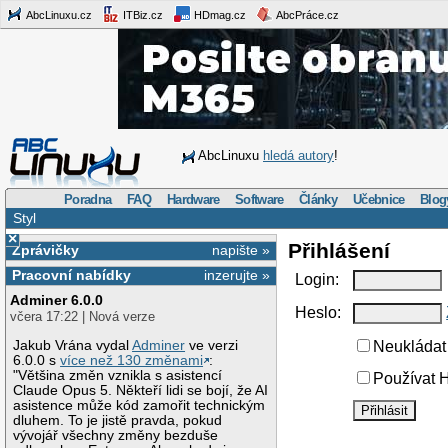
AbcLinuxu.cz
ITBiz.cz
HDmag.cz
AbcPráce.cz
AbcLinuxu
hledá autory
!
Poradna
FAQ
Hardware
Software
Články
Učebnice
Blog
Styl
×
Přihlášení
Zprávičky
napište »
Pracovní nabídky
inzerujte »
Login:
Adminer 6.0.0
Heslo:
včera 17:22 | Nová verze
Jakub Vrána vydal
Adminer
ve verzi
Neukládat 
6.0.0 s
více než 130 změnami
:
"Většina změn vznikla s asistencí
Používat H
Claude Opus 5. Někteří lidi se bojí, že AI
asistence může kód zamořit technickým
dluhem. To je jistě pravda, pokud
vývojář všechny změny bezduše