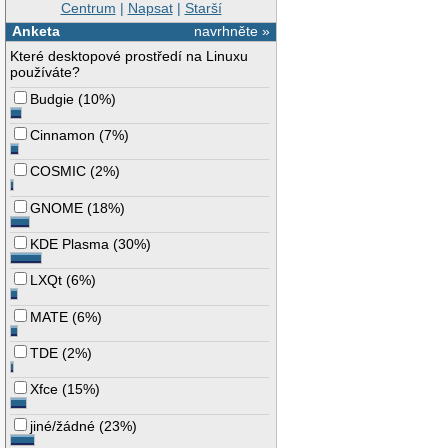
Centrum
|
Napsat
|
Starší
Anketa
navrhněte »
Které desktopové prostředí na Linuxu
používáte?
Budgie
(
10%
)
Cinnamon
(
7%
)
COSMIC
(
2%
)
GNOME
(
18%
)
KDE Plasma
(
30%
)
LXQt
(
6%
)
MATE
(
6%
)
TDE
(
2%
)
Xfce
(
15%
)
jiné/žádné
(
23%
)