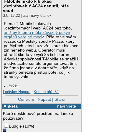
T-Mobile nikdo k blokaci
‚dezinfowebu‘ AC24 nenutil, píše
soud
3.8. 17:22 | Zajímavý článek
Firma T-Mobile blokovala
„dezinformační web“ AC24 bez toho,
aniž by k tomu měla závazný pokyn
orgánů veřejné moci
. Píše to ve svém
rozsudku Městský soud v Praze, který
po čtyřech letech uzavřel kauzu blokace
zmíněného webu. Operátor musí
uhradit škodu ve výši 35 tisíc korun.
Advokát společnosti T-Mobile se snažil i
u odvolacího senátu argumentovat tím,
že firma jednala v dobré víře, když na
stránky omezila přístup poté, co ji k
tomu vyzvalo
…
více »
Ladislav Hagara
|
Komentářů: 52
Centrum
|
Napsat
|
Starší
Anketa
navrhněte »
Které desktopové prostředí na Linuxu
používáte?
Budgie
(
10%
)