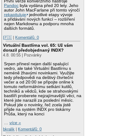
První verze konverzního nástroje
Pandoc
byla vydána před 20 lety. Jeho
autor John MacFarlane při tomto výročí
rekapituluje
jednotlivé etapy vývoje
a přidávání nových funkcí – rozšíření
nejen Markdownu a podporu mnoha
dalších formátů.
|🇵🇸
|
Komentářů: 0
Virtuální Bastlírna vol. 65: Už vám
dorazil předobjednaný INDX?
4.8. 00:55 | Pozvánky
Srpen přinesl nejen další spalující
vedro, ale také Virtuální Bastlírnu s
neméně žhavými novinkami. Využijte
tedy předpovědi na deštivý čtvrteční
večer a od 20:00 se připojte online k
tomuto neformálnímu setkání kutilů,
techniků a vědců, kde se strahovskými
bastlíři proberete nejzajímavější věci, na
které jste narazili za poslední měsíc.
Pokud jde o novinky, řeč zcela jistě
přijde na systém INDX pro tiskárny
Průša, který na konci
…
více »
bkralik
|
Komentářů: 0