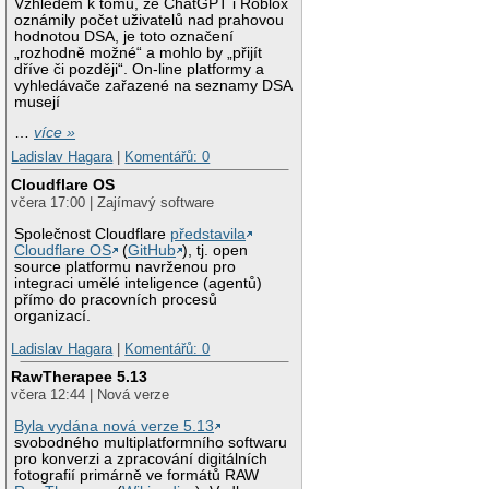
Vzhledem k tomu, že ChatGPT i Roblox
oznámily počet uživatelů nad prahovou
hodnotou DSA, je toto označení
„rozhodně možné“ a mohlo by „přijít
dříve či později“. On-line platformy a
vyhledávače zařazené na seznamy DSA
musejí
…
více »
Ladislav Hagara
|
Komentářů: 0
Cloudflare OS
včera 17:00 | Zajímavý software
Společnost Cloudflare
představila
Cloudflare OS
(
GitHub
), tj. open
source platformu navrženou pro
integraci umělé inteligence (agentů)
přímo do pracovních procesů
organizací.
Ladislav Hagara
|
Komentářů: 0
RawTherapee 5.13
včera 12:44 | Nová verze
Byla vydána nová verze 5.13
svobodného multiplatformního softwaru
pro konverzi a zpracování digitálních
fotografií primárně ve formátů RAW