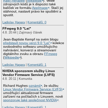
RawTherapee
(
Wikipedie
). Vedle
zdrojových kódů je k dispozici také
balíček ve formátu
AppImage
. Stačí jej
stáhnout, nastavit právo ke spuštění a
spustit.
Ladislav Hagara
|
Komentářů: 0
FFmpeg 9.0 "Lei"
4.8. 20:44 | Zajímavý článek
Jean-Baptiste Kempf na svém blogu
představil novou verzi 9.0 "Lei"
kolekce
svobodného softwaru umožňujícího
nahrávání, konverzi a streamovaní
digitálního zvuku a obrazu
FFmpeg
(
Wikipedie
).
Ladislav Hagara
|
Komentářů: 1
NVIDIA sponzorem služby Linux
Vendor Firmware Service (LVFS)
4.8. 20:11 | Komunita
Richard Hughes
oznámil
, že službu
Linux Vendor Firmware Service (LVFS)
umožňující aktualizovat firmware
zařízení na počítačích s Linuxem, nově
sponzoruje také společnost NVIDIA
.
Ladislav Hagara
|
Komentářů: 1