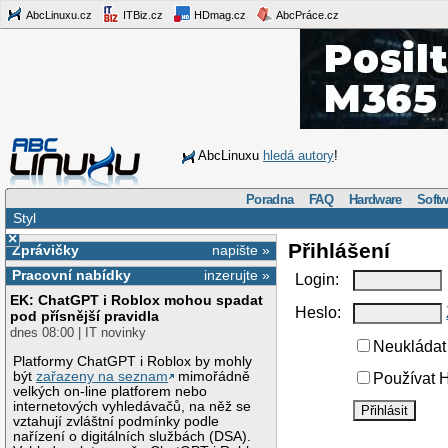
AbcLinuxu.cz
ITBiz.cz
HDmag.cz
AbcPráce.cz
AbcLinuxu
hledá autory
!
Poradna
FAQ
Hardware
Softw
Styl
×
Přihlášení
Zprávičky
napište »
Pracovní nabídky
inzerujte »
Login:
EK: ChatGPT i Roblox mohou spadat
Heslo:
pod přísnější pravidla
dnes 08:00 | IT novinky
Neukládat 
Platformy ChatGPT i Roblox by mohly
být
zařazeny na seznam
mimořádně
Používat H
velkých on-line platforem nebo
internetových vyhledávačů, na něž se
vztahují zvláštní podmínky podle
nařízení o digitálních službách (DSA).