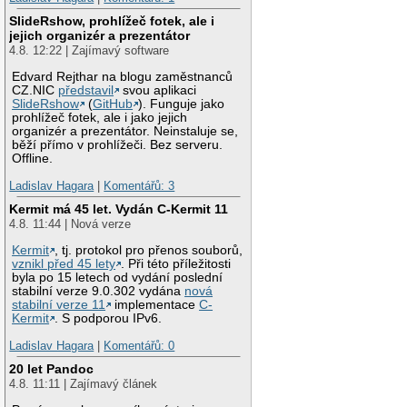
SlideRshow, prohlížeč fotek, ale i
jejich organizér a prezentátor
4.8. 12:22 | Zajímavý software
Edvard Rejthar na blogu zaměstnanců
CZ.NIC
představil
svou aplikaci
SlideRshow
(
GitHub
). Funguje jako
prohlížeč fotek, ale i jako jejich
organizér a prezentátor. Neinstaluje se,
běží přímo v prohlížeči. Bez serveru.
Offline.
Ladislav Hagara
|
Komentářů: 3
Kermit má 45 let. Vydán C-Kermit 11
4.8. 11:44 | Nová verze
Kermit
, tj. protokol pro přenos souborů,
vznikl před 45 lety
. Při této příležitosti
byla po 15 letech od vydání poslední
stabilní verze 9.0.302 vydána
nová
stabilní verze 11
implementace
C-
Kermit
. S podporou IPv6.
Ladislav Hagara
|
Komentářů: 0
20 let Pandoc
4.8. 11:11 | Zajímavý článek