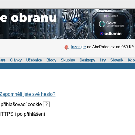
Inzerujte
na AbcPráce.cz od 950 Kč
are
Články
Učebnice
Blogy
Skupiny
Desktopy
Hry
Slovník
Kdo
Zapomněli jste své heslo?
přihlašovací cookie
?
TTPS i po přihlášení