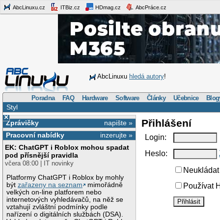
AbcLinuxu.cz
ITBiz.cz
HDmag.cz
AbcPráce.cz
AbcLinuxu
hledá autory
!
Poradna
FAQ
Hardware
Software
Články
Učebnice
Blog
Styl
×
Přihlášení
Zprávičky
napište »
Pracovní nabídky
inzerujte »
Login:
EK: ChatGPT i Roblox mohou spadat
Heslo:
pod přísnější pravidla
včera 08:00 | IT novinky
Neukládat 
Platformy ChatGPT i Roblox by mohly
být
zařazeny na seznam
mimořádně
Používat H
velkých on-line platforem nebo
internetových vyhledávačů, na něž se
vztahují zvláštní podmínky podle
nařízení o digitálních službách (DSA).