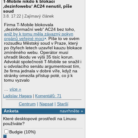
T-Mobile nikdo k blokaci
‚dezinfowebu‘ AC24 nenutil, píše
soud
3.8. 17:22 | Zajímavý článek
Firma T-Mobile blokovala
„dezinformační web“ AC24 bez toho,
aniž by k tomu měla závazný pokyn
orgánů veřejné moci
. Píše to ve svém
rozsudku Městský soud v Praze, který
po čtyřech letech uzavřel kauzu blokace
zmíněného webu. Operátor musí
uhradit škodu ve výši 35 tisíc korun.
Advokát společnosti T-Mobile se snažil i
u odvolacího senátu argumentovat tím,
že firma jednala v dobré víře, když na
stránky omezila přístup poté, co ji k
tomu vyzvalo
…
více »
Ladislav Hagara
|
Komentářů: 71
Centrum
|
Napsat
|
Starší
Anketa
navrhněte »
Které desktopové prostředí na Linuxu
používáte?
Budgie
(
10%
)