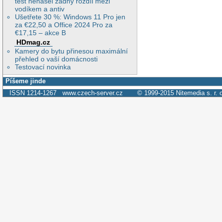
test nenašel žádný rozdíl mezi
vodíkem a antiv
Ušetřete 30 %: Windows 11 Pro jen
za €22,50 a Office 2024 Pro za
€17,15 – akce B
HDmag.cz
Kamery do bytu přinesou maximální
přehled o vaší domácnosti
Testovací novinka
Píšeme jinde
ISSN 1214-1267
www.czech-server.cz
© 1999-2015
Nitemedia s. r. 