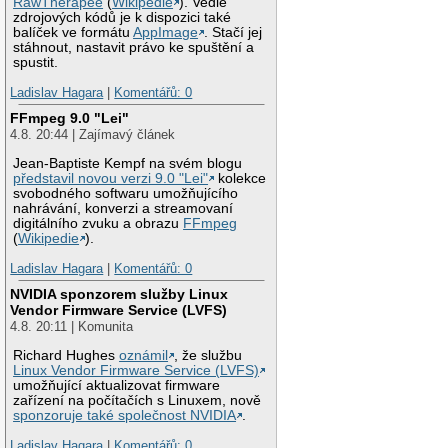
RawTherapee
(
Wikipedie
). Vedle
zdrojových kódů je k dispozici také
balíček ve formátu
AppImage
. Stačí jej
stáhnout, nastavit právo ke spuštění a
spustit.
Ladislav Hagara
|
Komentářů: 0
FFmpeg 9.0 "Lei"
4.8. 20:44 | Zajímavý článek
Jean-Baptiste Kempf na svém blogu
představil novou verzi 9.0 "Lei"
kolekce
svobodného softwaru umožňujícího
nahrávání, konverzi a streamovaní
digitálního zvuku a obrazu
FFmpeg
(
Wikipedie
).
Ladislav Hagara
|
Komentářů: 0
NVIDIA sponzorem služby Linux
Vendor Firmware Service (LVFS)
4.8. 20:11 | Komunita
Richard Hughes
oznámil
, že službu
Linux Vendor Firmware Service (LVFS)
umožňující aktualizovat firmware
zařízení na počítačích s Linuxem, nově
sponzoruje také společnost NVIDIA
.
Ladislav Hagara
|
Komentářů: 0