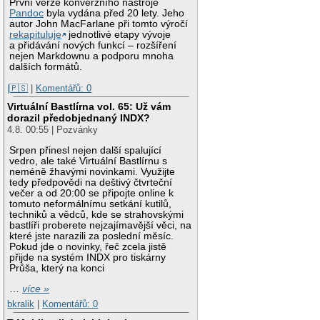
První verze konverzního nástroje
Pandoc
byla vydána před 20 lety. Jeho
autor John MacFarlane při tomto výročí
rekapituluje
jednotlivé etapy vývoje
a přidávání nových funkcí – rozšíření
nejen Markdownu a podporu mnoha
dalších formátů.
|🇵🇸
|
Komentářů: 0
Virtuální Bastlírna vol. 65: Už vám
dorazil předobjednaný INDX?
4.8. 00:55 | Pozvánky
Srpen přinesl nejen další spalující
vedro, ale také Virtuální Bastlírnu s
neméně žhavými novinkami. Využijte
tedy předpovědi na deštivý čtvrteční
večer a od 20:00 se připojte online k
tomuto neformálnímu setkání kutilů,
techniků a vědců, kde se strahovskými
bastlíři proberete nejzajímavější věci, na
které jste narazili za poslední měsíc.
Pokud jde o novinky, řeč zcela jistě
přijde na systém INDX pro tiskárny
Průša, který na konci
…
více »
bkralik
|
Komentářů: 0