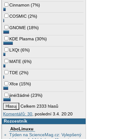
Cinnamon
(
7%
)
COSMIC
(
2%
)
GNOME
(
18%
)
KDE Plasma
(
30%
)
LXQt
(
6%
)
MATE
(
6%
)
TDE
(
2%
)
Xfce
(
15%
)
jiné/žádné
(
23%
)
Celkem 2333 hlasů
Komentářů: 30
, poslední 3.4. 20:20
Rozcestník
AbcLinuxu
Týden na ScienceMag.cz: Vylepšený