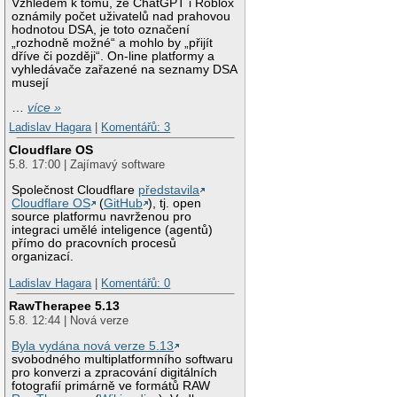
Vzhledem k tomu, že ChatGPT i Roblox
oznámily počet uživatelů nad prahovou
hodnotou DSA, je toto označení
„rozhodně možné“ a mohlo by „přijít
dříve či později“. On-line platformy a
vyhledávače zařazené na seznamy DSA
musejí
…
více »
Ladislav Hagara
|
Komentářů: 3
Cloudflare OS
5.8. 17:00 | Zajímavý software
Společnost Cloudflare
představila
Cloudflare OS
(
GitHub
), tj. open
source platformu navrženou pro
integraci umělé inteligence (agentů)
přímo do pracovních procesů
organizací.
Ladislav Hagara
|
Komentářů: 0
RawTherapee 5.13
5.8. 12:44 | Nová verze
Byla vydána nová verze 5.13
svobodného multiplatformního softwaru
pro konverzi a zpracování digitálních
fotografií primárně ve formátů RAW