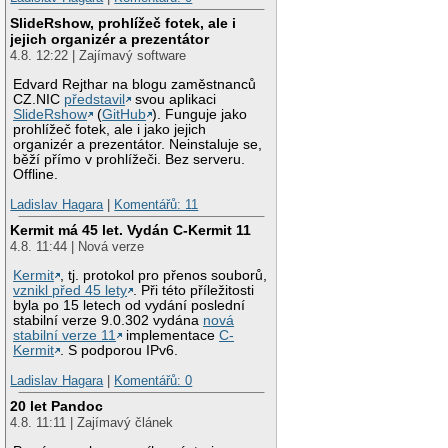
SlideRshow, prohlížeč fotek, ale i
jejich organizér a prezentátor
4.8. 12:22 | Zajímavý software
Edvard Rejthar na blogu zaměstnanců
CZ.NIC
představil
svou aplikaci
SlideRshow
(
GitHub
). Funguje jako
prohlížeč fotek, ale i jako jejich
organizér a prezentátor. Neinstaluje se,
běží přímo v prohlížeči. Bez serveru.
Offline.
Ladislav Hagara
|
Komentářů: 11
Kermit má 45 let. Vydán C-Kermit 11
4.8. 11:44 | Nová verze
Kermit
, tj. protokol pro přenos souborů,
vznikl před 45 lety
. Při této příležitosti
byla po 15 letech od vydání poslední
stabilní verze 9.0.302 vydána
nová
stabilní verze 11
implementace
C-
Kermit
. S podporou IPv6.
Ladislav Hagara
|
Komentářů: 0
20 let Pandoc
4.8. 11:11 | Zajímavý článek