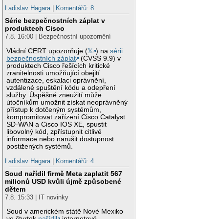
Ladislav Hagara
|
Komentářů: 8
Série bezpečnostních záplat v
produktech Cisco
7.8. 16:00 | Bezpečnostní upozornění
Vládní CERT upozorňuje (
𝕏
) na
sérii
bezpečnostních záplat
(CVSS 9.9) v
produktech Cisco řešících kritické
zranitelnosti umožňující obejití
autentizace, eskalaci oprávnění,
vzdálené spuštění kódu a odepření
služby. Úspěšné zneužití může
útočníkům umožnit získat neoprávněný
přístup k dotčeným systémům,
kompromitovat zařízení Cisco Catalyst
SD-WAN a Cisco IOS XE, spustit
libovolný kód, zpřístupnit citlivé
informace nebo narušit dostupnost
postižených systémů.
Ladislav Hagara
|
Komentářů: 4
Soud nařídil firmě Meta zaplatit 567
milionů USD kvůli újmě způsobené
dětem
7.8. 15:33 | IT novinky
Soud v americkém státě Nové Mexiko
ve čtvrtek
nařídil
internetové