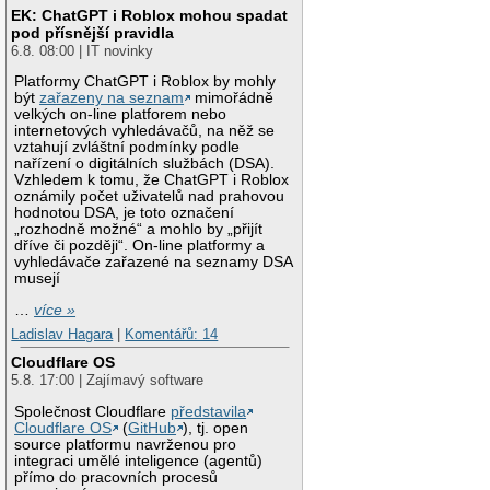
EK: ChatGPT i Roblox mohou spadat
pod přísnější pravidla
6.8. 08:00 | IT novinky
Platformy ChatGPT i Roblox by mohly
být
zařazeny na seznam
mimořádně
velkých on-line platforem nebo
internetových vyhledávačů, na něž se
vztahují zvláštní podmínky podle
nařízení o digitálních službách (DSA).
Vzhledem k tomu, že ChatGPT i Roblox
oznámily počet uživatelů nad prahovou
hodnotou DSA, je toto označení
„rozhodně možné“ a mohlo by „přijít
dříve či později“. On-line platformy a
vyhledávače zařazené na seznamy DSA
musejí
…
více »
Ladislav Hagara
|
Komentářů: 14
Cloudflare OS
5.8. 17:00 | Zajímavý software
Společnost Cloudflare
představila
Cloudflare OS
(
GitHub
), tj. open
source platformu navrženou pro
integraci umělé inteligence (agentů)
přímo do pracovních procesů