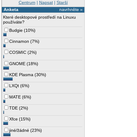
Centrum
|
Napsat
|
Starší
Anketa
navrhněte »
Které desktopové prostředí na Linuxu
používáte?
Budgie
(
10%
)
Cinnamon
(
7%
)
COSMIC
(
2%
)
GNOME
(
18%
)
KDE Plasma
(
30%
)
LXQt
(
6%
)
MATE
(
6%
)
TDE
(
2%
)
Xfce
(
15%
)
jiné/žádné
(
23%
)