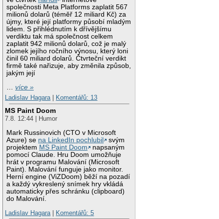
společnosti Meta Platforms zaplatit 567
milionů dolarů (téměř 12 miliard Kč) za
újmy, které její platformy působí mladým
lidem. S přihlédnutím k dřívějšímu
verdiktu tak má společnost celkem
zaplatit 942 milionů dolarů, což je malý
zlomek jejího ročního výnosu, který loni
činil 60 miliard dolarů. Čtvrteční verdikt
firmě také nařizuje, aby změnila způsob,
jakým její
…
více »
Ladislav Hagara
|
Komentářů: 13
MS Paint Doom
7.8. 12:44 | Humor
Mark Russinovich (CTO v Microsoft
Azure) se
na LinkedIn pochlubil
svým
projektem
MS Paint Doom
napsaným
pomocí Claude. Hru Doom umožňuje
hrát v programu Malování (Microsoft
Paint). Malování funguje jako monitor.
Herní engine (ViZDoom) běží na pozadí
a každý vykreslený snímek hry vkládá
automaticky přes schránku (clipboard)
do Malování.
Ladislav Hagara
|
Komentářů: 5