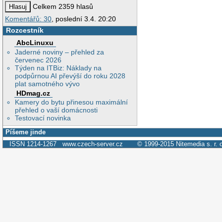
Celkem 2359 hlasů
Komentářů: 30
, poslední 3.4. 20:20
Rozcestník
AbcLinuxu
Jaderné noviny – přehled za
červenec 2026
Týden na ITBiz: Náklady na
podpůrnou AI převýší do roku 2028
plat samotného vývo
HDmag.cz
Kamery do bytu přinesou maximální
přehled o vaší domácnosti
Testovací novinka
Píšeme jinde
ISSN 1214-1267
www.czech-server.cz
© 1999-2015
Nitemedia s. r. 