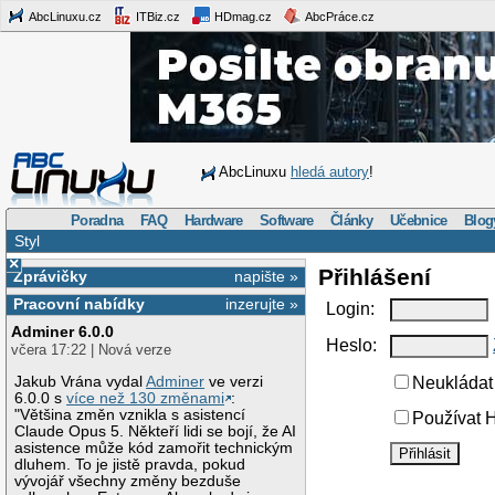
AbcLinuxu.cz
ITBiz.cz
HDmag.cz
AbcPráce.cz
AbcLinuxu
hledá autory
!
Poradna
FAQ
Hardware
Software
Články
Učebnice
Blog
Styl
×
Přihlášení
Zprávičky
napište »
Pracovní nabídky
inzerujte »
Login:
Adminer 6.0.0
Heslo:
včera 17:22 | Nová verze
Jakub Vrána vydal
Adminer
ve verzi
Neukládat 
6.0.0 s
více než 130 změnami
:
"Většina změn vznikla s asistencí
Používat H
Claude Opus 5. Někteří lidi se bojí, že AI
asistence může kód zamořit technickým
dluhem. To je jistě pravda, pokud
vývojář všechny změny bezduše