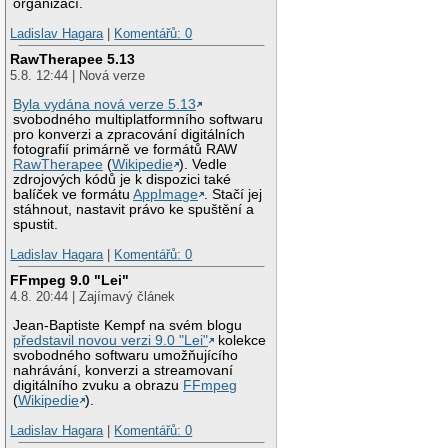
organizací.
Ladislav Hagara
|
Komentářů: 0
RawTherapee 5.13
5.8. 12:44 | Nová verze
Byla vydána nová verze 5.13
svobodného multiplatformního softwaru
pro konverzi a zpracování digitálních
fotografií primárně ve formátů RAW
RawTherapee
(
Wikipedie
). Vedle
zdrojových kódů je k dispozici také
balíček ve formátu
AppImage
. Stačí jej
stáhnout, nastavit právo ke spuštění a
spustit.
Ladislav Hagara
|
Komentářů: 0
FFmpeg 9.0 "Lei"
4.8. 20:44 | Zajímavý článek
Jean-Baptiste Kempf na svém blogu
představil novou verzi 9.0 "Lei"
kolekce
svobodného softwaru umožňujícího
nahrávání, konverzi a streamovaní
digitálního zvuku a obrazu
FFmpeg
(
Wikipedie
).
Ladislav Hagara
|
Komentářů: 0