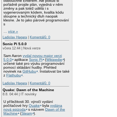
odbouchne Enterem. Ale pokud si
pořádně projde plán, vyjedná v něm
změny a pak totéž udělá i s
vygenerovaným kódem, kvalita kódu
stoupne a technický dluh naopak
klesne. Je to jako párové programování
s
…
více »
Ladislav Hagara
|
Komentářů: 0
Sonic Pi 5.0.0
včera 12:44 | Nová verze
Sam Aaron
vydal novou major verzi
5.0.0
aplikace
Sonic Pi
(
Wikipedie
)
určené také pro výuku programování
pomocí skládání hudby. Přehled
novinek na
GitHubu
. Instalovat lze také
z
Flathubu
.
Ladislav Hagara
|
Komentářů: 0
Quake: Dawn of the Machine
8.8. 04:44 | IT novinky
U příležitosti 30. výročí vydání
počítačové hry
Quake
byla
vydána
nová epizoda
s názvem
Dawn of the
Machine
(
Steam
).