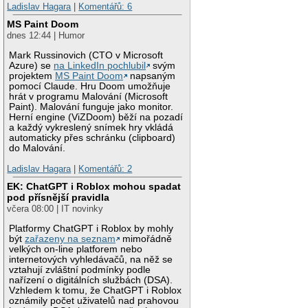
Ladislav Hagara
|
Komentářů: 6
MS Paint Doom
dnes 12:44 | Humor
Mark Russinovich (CTO v Microsoft
Azure) se
na LinkedIn pochlubil
svým
projektem
MS Paint Doom
napsaným
pomocí Claude. Hru Doom umožňuje
hrát v programu Malování (Microsoft
Paint). Malování funguje jako monitor.
Herní engine (ViZDoom) běží na pozadí
a každý vykreslený snímek hry vkládá
automaticky přes schránku (clipboard)
do Malování.
Ladislav Hagara
|
Komentářů: 2
EK: ChatGPT i Roblox mohou spadat
pod přísnější pravidla
včera 08:00 | IT novinky
Platformy ChatGPT i Roblox by mohly
být
zařazeny na seznam
mimořádně
velkých on-line platforem nebo
internetových vyhledávačů, na něž se
vztahují zvláštní podmínky podle
nařízení o digitálních službách (DSA).
Vzhledem k tomu, že ChatGPT i Roblox
oznámily počet uživatelů nad prahovou