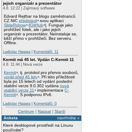
jejich organizér a prezentátor
4.8. 12:22 | Zajímavý software
Edvard Rejthar na blogu zaměstnanců
CZ.NIC
představil
svou aplikaci
SlideRshow
(
GitHub
). Funguje jako
prohlížeč fotek, ale i jako jejich
organizér a prezentátor. Neinstaluje se,
běží přímo v prohlížeči. Bez serveru.
Offline.
Ladislav Hagara
|
Komentářů: 11
Kermit má 45 let. Vydán C-Kermit 11
4.8. 11:44 | Nová verze
Kermit
, tj. protokol pro přenos souborů,
vznikl před 45 lety
. Při této příležitosti
byla po 15 letech od vydání poslední
stabilní verze 9.0.302 vydána
nová
stabilní verze 11
implementace
C-
Kermit
. S podporou IPv6.
Ladislav Hagara
|
Komentářů: 0
Centrum
|
Napsat
|
Starší
Anketa
navrhněte »
Které desktopové prostředí na Linuxu
používáte?