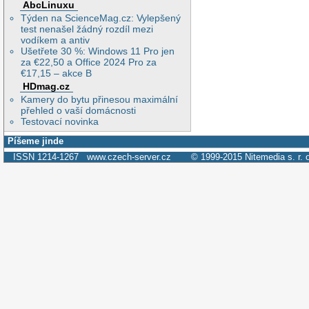
AbcLinuxu
Týden na ScienceMag.cz: Vylepšený
test nenašel žádný rozdíl mezi
vodíkem a antiv
Ušetřete 30 %: Windows 11 Pro jen
za €22,50 a Office 2024 Pro za
€17,15 – akce B
HDmag.cz
Kamery do bytu přinesou maximální
přehled o vaší domácnosti
Testovací novinka
Píšeme jinde
ISSN 1214-1267
www.czech-server.cz
© 1999-2015
Nitemedia s. r. 