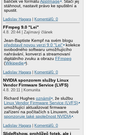
balíček ve formátu
AppImage
. Stačí jej
stáhnout, nastavit právo ke spuštění a
spustit.
Ladislav Hagara
|
Komentářů: 0
FFmpeg 9.0 "Lei"
4.8. 20:44 | Zajímavý článek
Jean-Baptiste Kempf na svém blogu
představil novou verzi 9.0 "Lei"
kolekce
svobodného softwaru umožňujícího
nahrávání, konverzi a streamovaní
digitálního zvuku a obrazu
FFmpeg
(
Wikipedie
).
Ladislav Hagara
|
Komentářů: 0
NVIDIA sponzorem služby Linux
Vendor Firmware Service (LVFS)
4.8. 20:11 | Komunita
Richard Hughes
oznámil
, že službu
Linux Vendor Firmware Service (LVFS)
umožňující aktualizovat firmware
zařízení na počítačích s Linuxem, nově
sponzoruje také společnost NVIDIA
.
Ladislav Hagara
|
Komentářů: 0
SlideRshow, prohlížeč fotek, ale i