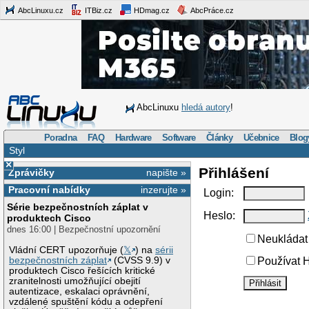
AbcLinuxu.cz
ITBiz.cz
HDmag.cz
AbcPráce.cz
AbcLinuxu
hledá autory
!
Poradna
FAQ
Hardware
Software
Články
Učebnice
Blog
Styl
×
Přihlášení
Zprávičky
napište »
Pracovní nabídky
inzerujte »
Login:
Série bezpečnostních záplat v
Heslo:
produktech Cisco
dnes 16:00 | Bezpečnostní upozornění
Neukládat 
Vládní CERT upozorňuje (
𝕏
) na
sérii
bezpečnostních záplat
(CVSS 9.9) v
Používat H
produktech Cisco řešících kritické
zranitelnosti umožňující obejití
autentizace, eskalaci oprávnění,
vzdálené spuštění kódu a odepření