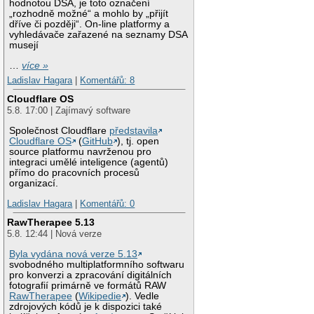
hodnotou DSA, je toto označení
„rozhodně možné“ a mohlo by „přijít
dříve či později“. On-line platformy a
vyhledávače zařazené na seznamy DSA
musejí
…
více »
Ladislav Hagara
|
Komentářů: 8
Cloudflare OS
5.8. 17:00 | Zajímavý software
Společnost Cloudflare
představila
Cloudflare OS
(
GitHub
), tj. open
source platformu navrženou pro
integraci umělé inteligence (agentů)
přímo do pracovních procesů
organizací.
Ladislav Hagara
|
Komentářů: 0
RawTherapee 5.13
5.8. 12:44 | Nová verze
Byla vydána nová verze 5.13
svobodného multiplatformního softwaru
pro konverzi a zpracování digitálních
fotografií primárně ve formátů RAW
RawTherapee
(
Wikipedie
). Vedle
zdrojových kódů je k dispozici také