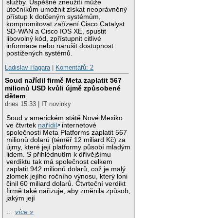
služby. Úspěšné zneužití může
útočníkům umožnit získat neoprávněný
přístup k dotčeným systémům,
kompromitovat zařízení Cisco Catalyst
SD-WAN a Cisco IOS XE, spustit
libovolný kód, zpřístupnit citlivé
informace nebo narušit dostupnost
postižených systémů.
Ladislav Hagara
|
Komentářů: 2
Soud nařídil firmě Meta zaplatit 567
milionů USD kvůli újmě způsobené
dětem
dnes 15:33 | IT novinky
Soud v americkém státě Nové Mexiko
ve čtvrtek
nařídil
internetové
společnosti Meta Platforms zaplatit 567
milionů dolarů (téměř 12 miliard Kč) za
újmy, které její platformy působí mladým
lidem. S přihlédnutím k dřívějšímu
verdiktu tak má společnost celkem
zaplatit 942 milionů dolarů, což je malý
zlomek jejího ročního výnosu, který loni
činil 60 miliard dolarů. Čtvrteční verdikt
firmě také nařizuje, aby změnila způsob,
jakým její
…
více »