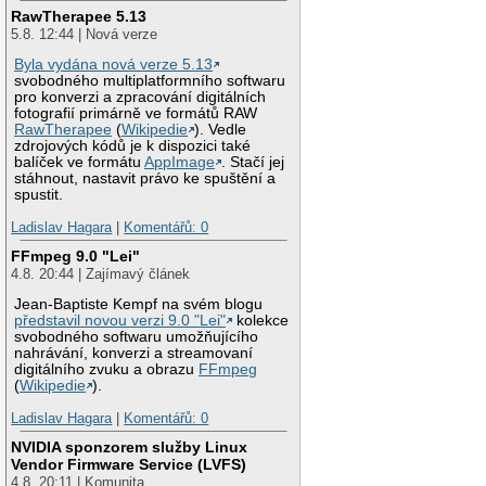
RawTherapee 5.13
5.8. 12:44 | Nová verze
Byla vydána nová verze 5.13
svobodného multiplatformního softwaru
pro konverzi a zpracování digitálních
fotografií primárně ve formátů RAW
RawTherapee
(
Wikipedie
). Vedle
zdrojových kódů je k dispozici také
balíček ve formátu
AppImage
. Stačí jej
stáhnout, nastavit právo ke spuštění a
spustit.
Ladislav Hagara
|
Komentářů: 0
FFmpeg 9.0 "Lei"
4.8. 20:44 | Zajímavý článek
Jean-Baptiste Kempf na svém blogu
představil novou verzi 9.0 "Lei"
kolekce
svobodného softwaru umožňujícího
nahrávání, konverzi a streamovaní
digitálního zvuku a obrazu
FFmpeg
(
Wikipedie
).
Ladislav Hagara
|
Komentářů: 0
NVIDIA sponzorem služby Linux
Vendor Firmware Service (LVFS)
4.8. 20:11 | Komunita