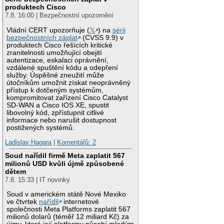
produktech Cisco
7.8. 16:00 | Bezpečnostní upozornění
Vládní CERT upozorňuje (
𝕏
) na
sérii
bezpečnostních záplat
(CVSS 9.9) v
produktech Cisco řešících kritické
zranitelnosti umožňující obejití
autentizace, eskalaci oprávnění,
vzdálené spuštění kódu a odepření
služby. Úspěšné zneužití může
útočníkům umožnit získat neoprávněný
přístup k dotčeným systémům,
kompromitovat zařízení Cisco Catalyst
SD-WAN a Cisco IOS XE, spustit
libovolný kód, zpřístupnit citlivé
informace nebo narušit dostupnost
postižených systémů.
Ladislav Hagara
|
Komentářů: 2
Soud nařídil firmě Meta zaplatit 567
milionů USD kvůli újmě způsobené
dětem
7.8. 15:33 | IT novinky
Soud v americkém státě Nové Mexiko
ve čtvrtek
nařídil
internetové
společnosti Meta Platforms zaplatit 567
milionů dolarů (téměř 12 miliard Kč) za