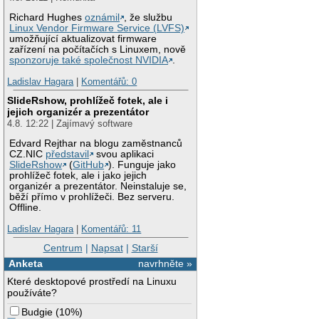
Richard Hughes
oznámil
, že službu
Linux Vendor Firmware Service (LVFS)
umožňující aktualizovat firmware
zařízení na počítačích s Linuxem, nově
sponzoruje také společnost NVIDIA
.
Ladislav Hagara
|
Komentářů: 0
SlideRshow, prohlížeč fotek, ale i
jejich organizér a prezentátor
4.8. 12:22 | Zajímavý software
Edvard Rejthar na blogu zaměstnanců
CZ.NIC
představil
svou aplikaci
SlideRshow
(
GitHub
). Funguje jako
prohlížeč fotek, ale i jako jejich
organizér a prezentátor. Neinstaluje se,
běží přímo v prohlížeči. Bez serveru.
Offline.
Ladislav Hagara
|
Komentářů: 11
Centrum
|
Napsat
|
Starší
Anketa
navrhněte »
Které desktopové prostředí na Linuxu
používáte?
Budgie
(
10%
)