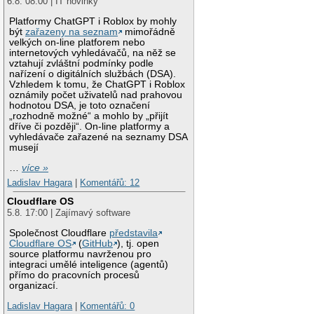
6.8. 08:00 | IT novinky
Platformy ChatGPT i Roblox by mohly
být
zařazeny na seznam
mimořádně
velkých on-line platforem nebo
internetových vyhledávačů, na něž se
vztahují zvláštní podmínky podle
nařízení o digitálních službách (DSA).
Vzhledem k tomu, že ChatGPT i Roblox
oznámily počet uživatelů nad prahovou
hodnotou DSA, je toto označení
„rozhodně možné“ a mohlo by „přijít
dříve či později“. On-line platformy a
vyhledávače zařazené na seznamy DSA
musejí
…
více »
Ladislav Hagara
|
Komentářů: 12
Cloudflare OS
5.8. 17:00 | Zajímavý software
Společnost Cloudflare
představila
Cloudflare OS
(
GitHub
), tj. open
source platformu navrženou pro
integraci umělé inteligence (agentů)
přímo do pracovních procesů
organizací.
Ladislav Hagara
|
Komentářů: 0