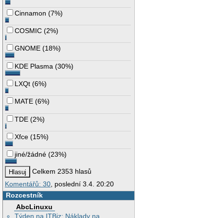
Cinnamon
(
7%
)
COSMIC
(
2%
)
GNOME
(
18%
)
KDE Plasma
(
30%
)
LXQt
(
6%
)
MATE
(
6%
)
TDE
(
2%
)
Xfce
(
15%
)
jiné/žádné
(
23%
)
Celkem 2353 hlasů
Komentářů: 30
, poslední 3.4. 20:20
Rozcestník
AbcLinuxu
Týden na ITBiz: Náklady na