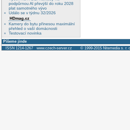
podpůrnou AI převýší do roku 2028
plat samotného vývo
Událo se v týdnu 32/2026
HDmag.cz
Kamery do bytu přinesou maximální
přehled o vaší domácnosti
Testovací novinka
Píšeme jinde
ISSN 1214-1267
www.czech-server.cz
© 1999-2015
Nitemedia s. r. 