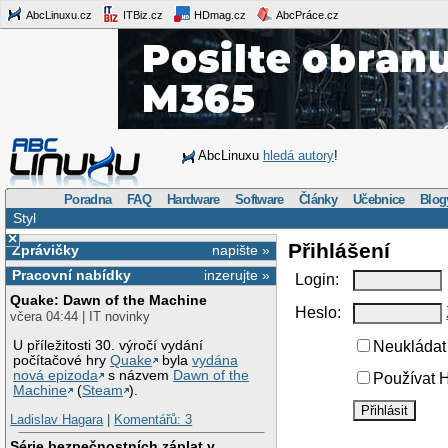
AbcLinuxu.cz
ITBiz.cz
HDmag.cz
AbcPráce.cz
AbcLinuxu
hledá autory
!
Poradna
FAQ
Hardware
Software
Články
Učebnice
Blog
Styl
×
Přihlášení
Zprávičky
napište »
Pracovní nabídky
inzerujte »
Login:
Quake: Dawn of the Machine
Heslo:
včera 04:44 | IT novinky
U příležitosti 30. výročí vydání
Neukládat 
počítačové hry
Quake
byla
vydána
nová epizoda
s názvem
Dawn of the
Používat H
Machine
(
Steam
).
Ladislav Hagara
|
Komentářů: 3
Série bezpečnostních záplat v