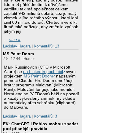
újmy, které její platformy působí mladým
lidem. S přihlédnutím k dřívějšímu
verdiktu tak má společnost celkem
zaplatit 942 milionů dolarů, což je malý
zlomek jejího ročního výnosu, který loni
činil 60 miliard dolarů. Čtvrteční verdikt
firmě také nařizuje, aby změnila způsob,
jakým její
…
více »
Ladislav Hagara
|
Komentářů: 13
MS Paint Doom
7.8. 12:44 | Humor
Mark Russinovich (CTO v Microsoft
Azure) se
na LinkedIn pochlubil
svým
projektem
MS Paint Doom
napsaným
pomocí Claude. Hru Doom umožňuje
hrát v programu Malování (Microsoft
Paint). Malování funguje jako monitor.
Herní engine (ViZDoom) běží na pozadí
a každý vykreslený snímek hry vkládá
automaticky přes schránku (clipboard)
do Malování.
Ladislav Hagara
|
Komentářů: 3
EK: ChatGPT i Roblox mohou spadat
pod přísnější pravidla