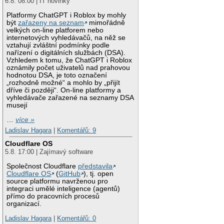
6.8. 08:00 | IT novinky
Platformy ChatGPT i Roblox by mohly
být
zařazeny na seznam
mimořádně
velkých on-line platforem nebo
internetových vyhledávačů, na něž se
vztahují zvláštní podmínky podle
nařízení o digitálních službách (DSA).
Vzhledem k tomu, že ChatGPT i Roblox
oznámily počet uživatelů nad prahovou
hodnotou DSA, je toto označení
„rozhodně možné“ a mohlo by „přijít
dříve či později“. On-line platformy a
vyhledávače zařazené na seznamy DSA
musejí
…
více »
Ladislav Hagara
|
Komentářů: 9
Cloudflare OS
5.8. 17:00 | Zajímavý software
Společnost Cloudflare
představila
Cloudflare OS
(
GitHub
), tj. open
source platformu navrženou pro
integraci umělé inteligence (agentů)
přímo do pracovních procesů
organizací.
Ladislav Hagara
|
Komentářů: 0