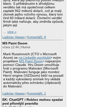
újmy, které její platformy působí mladým
lidem. S přihlédnutím k dřívějšímu
verdiktu tak má společnost celkem
zaplatit 942 milionů dolarů, což je malý
zlomek jejího ročního výnosu, který loni
činil 60 miliard dolarů. Čtvrteční verdikt
firmě také nařizuje, aby změnila způsob,
jakým její
…
více »
Ladislav Hagara
|
Komentářů: 8
MS Paint Doom
včera 12:44 | Humor
Mark Russinovich (CTO v Microsoft
Azure) se
na LinkedIn pochlubil
svým
projektem
MS Paint Doom
napsaným
pomocí Claude. Hru Doom umožňuje
hrát v programu Malování (Microsoft
Paint). Malování funguje jako monitor.
Herní engine (ViZDoom) běží na pozadí
a každý vykreslený snímek hry vkládá
automaticky přes schránku (clipboard)
do Malování.
Ladislav Hagara
|
Komentářů: 2
EK: ChatGPT i Roblox mohou spadat
pod přísnější pravidla