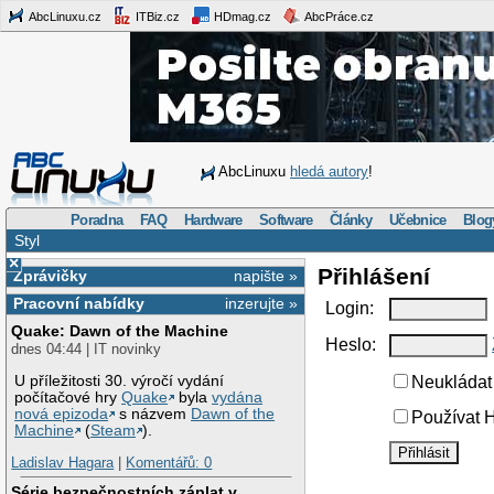
AbcLinuxu.cz
ITBiz.cz
HDmag.cz
AbcPráce.cz
AbcLinuxu
hledá autory
!
Poradna
FAQ
Hardware
Software
Články
Učebnice
Blog
Styl
×
Přihlášení
Zprávičky
napište »
Pracovní nabídky
inzerujte »
Login:
Quake: Dawn of the Machine
Heslo:
dnes 04:44 | IT novinky
U příležitosti 30. výročí vydání
Neukládat 
počítačové hry
Quake
byla
vydána
nová epizoda
s názvem
Dawn of the
Používat H
Machine
(
Steam
).
Ladislav Hagara
|
Komentářů: 0
Série bezpečnostních záplat v