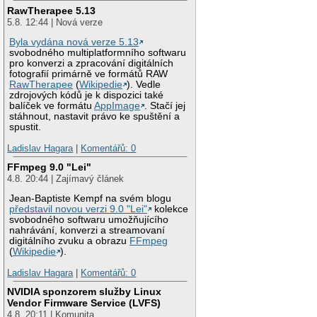
RawTherapee 5.13
5.8. 12:44 | Nová verze
Byla vydána nová verze 5.13
svobodného multiplatformního softwaru
pro konverzi a zpracování digitálních
fotografií primárně ve formátů RAW
RawTherapee
(
Wikipedie
). Vedle
zdrojových kódů je k dispozici také
balíček ve formátu
AppImage
. Stačí jej
stáhnout, nastavit právo ke spuštění a
spustit.
Ladislav Hagara
|
Komentářů: 0
FFmpeg 9.0 "Lei"
4.8. 20:44 | Zajímavý článek
Jean-Baptiste Kempf na svém blogu
představil novou verzi 9.0 "Lei"
kolekce
svobodného softwaru umožňujícího
nahrávání, konverzi a streamovaní
digitálního zvuku a obrazu
FFmpeg
(
Wikipedie
).
Ladislav Hagara
|
Komentářů: 0
NVIDIA sponzorem služby Linux
Vendor Firmware Service (LVFS)
4.8. 20:11 | Komunita