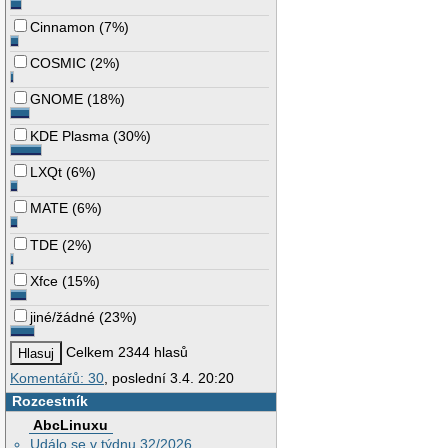
Cinnamon
(
7%
)
COSMIC
(
2%
)
GNOME
(
18%
)
KDE Plasma
(
30%
)
LXQt
(
6%
)
MATE
(
6%
)
TDE
(
2%
)
Xfce
(
15%
)
jiné/žádné
(
23%
)
Celkem 2344 hlasů
Komentářů: 30
, poslední 3.4. 20:20
Rozcestník
AbcLinuxu
Událo se v týdnu 32/2026