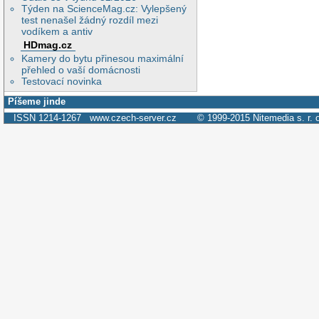
Týden na ScienceMag.cz: Vylepšený
test nenašel žádný rozdíl mezi
vodíkem a antiv
HDmag.cz
Kamery do bytu přinesou maximální
přehled o vaší domácnosti
Testovací novinka
Píšeme jinde
ISSN 1214-1267
www.czech-server.cz
© 1999-2015
Nitemedia s. r. 