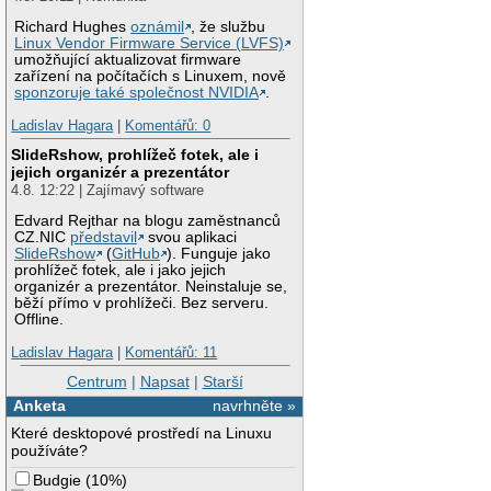
Richard Hughes
oznámil
, že službu
Linux Vendor Firmware Service (LVFS)
umožňující aktualizovat firmware
zařízení na počítačích s Linuxem, nově
sponzoruje také společnost NVIDIA
.
Ladislav Hagara
|
Komentářů: 0
SlideRshow, prohlížeč fotek, ale i
jejich organizér a prezentátor
4.8. 12:22 | Zajímavý software
Edvard Rejthar na blogu zaměstnanců
CZ.NIC
představil
svou aplikaci
SlideRshow
(
GitHub
). Funguje jako
prohlížeč fotek, ale i jako jejich
organizér a prezentátor. Neinstaluje se,
běží přímo v prohlížeči. Bez serveru.
Offline.
Ladislav Hagara
|
Komentářů: 11
Centrum
|
Napsat
|
Starší
Anketa
navrhněte »
Které desktopové prostředí na Linuxu
používáte?
Budgie
(
10%
)