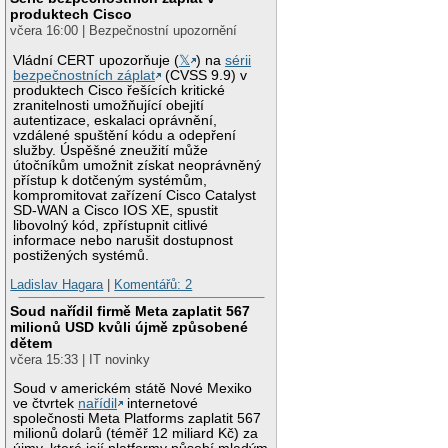
produktech Cisco
včera 16:00 | Bezpečnostní upozornění
Vládní CERT upozorňuje (
𝕏
) na
sérii
bezpečnostních záplat
(CVSS 9.9) v
produktech Cisco řešících kritické
zranitelnosti umožňující obejití
autentizace, eskalaci oprávnění,
vzdálené spuštění kódu a odepření
služby. Úspěšné zneužití může
útočníkům umožnit získat neoprávněný
přístup k dotčeným systémům,
kompromitovat zařízení Cisco Catalyst
SD-WAN a Cisco IOS XE, spustit
libovolný kód, zpřístupnit citlivé
informace nebo narušit dostupnost
postižených systémů.
Ladislav Hagara
|
Komentářů: 2
Soud nařídil firmě Meta zaplatit 567
milionů USD kvůli újmě způsobené
dětem
včera 15:33 | IT novinky
Soud v americkém státě Nové Mexiko
ve čtvrtek
nařídil
internetové
společnosti Meta Platforms zaplatit 567
milionů dolarů (téměř 12 miliard Kč) za