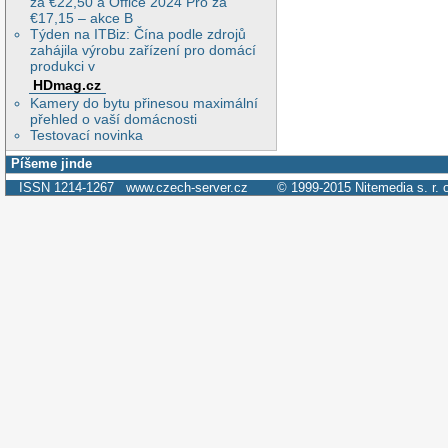
za €22,50 a Office 2024 Pro za
€17,15 – akce B
Týden na ITBiz: Čína podle zdrojů
zahájila výrobu zařízení pro domácí
produkci v
HDmag.cz
Kamery do bytu přinesou maximální
přehled o vaší domácnosti
Testovací novinka
Píšeme jinde
ISSN 1214-1267
www.czech-server.cz
© 1999-2015
Nitemedia s. r. 