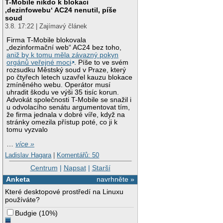
T-Mobile nikdo k blokaci
‚dezinfowebu‘ AC24 nenutil, píše
soud
3.8. 17:22 | Zajímavý článek
Firma T-Mobile blokovala
„dezinformační web“ AC24 bez toho,
aniž by k tomu měla závazný pokyn
orgánů veřejné moci
. Píše to ve svém
rozsudku Městský soud v Praze, který
po čtyřech letech uzavřel kauzu blokace
zmíněného webu. Operátor musí
uhradit škodu ve výši 35 tisíc korun.
Advokát společnosti T-Mobile se snažil i
u odvolacího senátu argumentovat tím,
že firma jednala v dobré víře, když na
stránky omezila přístup poté, co ji k
tomu vyzvalo
…
více »
Ladislav Hagara
|
Komentářů: 50
Centrum
|
Napsat
|
Starší
Anketa
navrhněte »
Které desktopové prostředí na Linuxu
používáte?
Budgie
(
10%
)