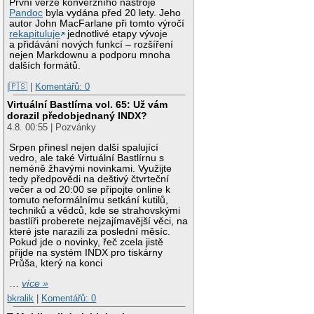
První verze konverzního nástroje
Pandoc
byla vydána před 20 lety. Jeho
autor John MacFarlane při tomto výročí
rekapituluje
jednotlivé etapy vývoje
a přidávání nových funkcí – rozšíření
nejen Markdownu a podporu mnoha
dalších formátů.
|🇵🇸
|
Komentářů: 0
Virtuální Bastlírna vol. 65: Už vám
dorazil předobjednaný INDX?
4.8. 00:55 | Pozvánky
Srpen přinesl nejen další spalující
vedro, ale také Virtuální Bastlírnu s
neméně žhavými novinkami. Využijte
tedy předpovědi na deštivý čtvrteční
večer a od 20:00 se připojte online k
tomuto neformálnímu setkání kutilů,
techniků a vědců, kde se strahovskými
bastlíři proberete nejzajímavější věci, na
které jste narazili za poslední měsíc.
Pokud jde o novinky, řeč zcela jistě
přijde na systém INDX pro tiskárny
Průša, který na konci
…
více »
bkralik
|
Komentářů: 0