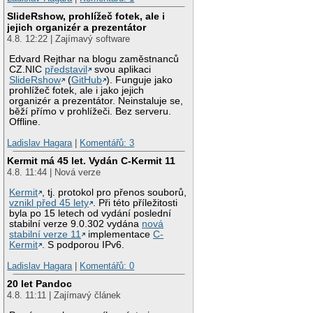
SlideRshow, prohlížeč fotek, ale i
jejich organizér a prezentátor
4.8. 12:22 | Zajímavý software
Edvard Rejthar na blogu zaměstnanců
CZ.NIC
představil
svou aplikaci
SlideRshow
(
GitHub
). Funguje jako
prohlížeč fotek, ale i jako jejich
organizér a prezentátor. Neinstaluje se,
běží přímo v prohlížeči. Bez serveru.
Offline.
Ladislav Hagara
|
Komentářů: 3
Kermit má 45 let. Vydán C-Kermit 11
4.8. 11:44 | Nová verze
Kermit
, tj. protokol pro přenos souborů,
vznikl před 45 lety
. Při této příležitosti
byla po 15 letech od vydání poslední
stabilní verze 9.0.302 vydána
nová
stabilní verze 11
implementace
C-
Kermit
. S podporou IPv6.
Ladislav Hagara
|
Komentářů: 0
20 let Pandoc
4.8. 11:11 | Zajímavý článek