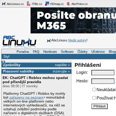
AbcLinuxu.cz
ITBiz.cz
HDmag.cz
AbcPráce.cz
AbcLinuxu
hledá autory
!
Poradna
FAQ
Hardware
Software
Články
Učebnice
Blog
Styl
×
Přihlášení
Zprávičky
napište »
Pracovní nabídky
inzerujte »
Login:
EK: ChatGPT i Roblox mohou spadat
Heslo:
pod přísnější pravidla
dnes 08:00 | IT novinky
Neukládat 
Platformy ChatGPT i Roblox by mohly
být
zařazeny na seznam
mimořádně
Používat H
velkých on-line platforem nebo
internetových vyhledávačů, na něž se
vztahují zvláštní podmínky podle
nařízení o digitálních službách (DSA).