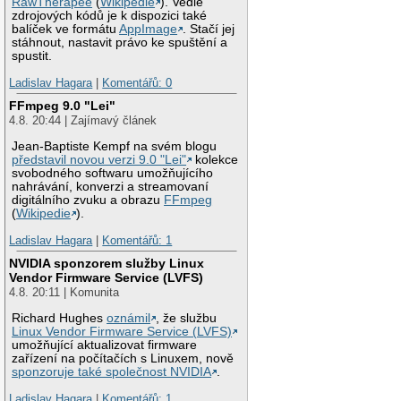
RawTherapee
(
Wikipedie
). Vedle
zdrojových kódů je k dispozici také
balíček ve formátu
AppImage
. Stačí jej
stáhnout, nastavit právo ke spuštění a
spustit.
Ladislav Hagara
|
Komentářů: 0
FFmpeg 9.0 "Lei"
4.8. 20:44 | Zajímavý článek
Jean-Baptiste Kempf na svém blogu
představil novou verzi 9.0 "Lei"
kolekce
svobodného softwaru umožňujícího
nahrávání, konverzi a streamovaní
digitálního zvuku a obrazu
FFmpeg
(
Wikipedie
).
Ladislav Hagara
|
Komentářů: 1
NVIDIA sponzorem služby Linux
Vendor Firmware Service (LVFS)
4.8. 20:11 | Komunita
Richard Hughes
oznámil
, že službu
Linux Vendor Firmware Service (LVFS)
umožňující aktualizovat firmware
zařízení na počítačích s Linuxem, nově
sponzoruje také společnost NVIDIA
.
Ladislav Hagara
|
Komentářů: 1