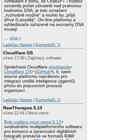
Vzhledem k tomu, že ChatGPT i Roblox
oznámily počet uživatelů nad prahovou
hodnotou DSA, je toto označení
„rozhodně možné“ a mohlo by „přijít
dříve či později“. On-line platformy a
vyhledávače zařazené na seznamy DSA
musejí
…
více »
Ladislav Hagara
|
Komentářů: 0
Cloudflare OS
včera 17:00 | Zajímavý software
Společnost Cloudflare
představila
Cloudflare OS
(
GitHub
), tj. open
source platformu navrženou pro
integraci umělé inteligence (agentů)
přímo do pracovních procesů
organizací.
Ladislav Hagara
|
Komentářů: 0
RawTherapee 5.13
včera 12:44 | Nová verze
Byla vydána nová verze 5.13
svobodného multiplatformního softwaru
pro konverzi a zpracování digitálních
fotografií primárně ve formátů RAW