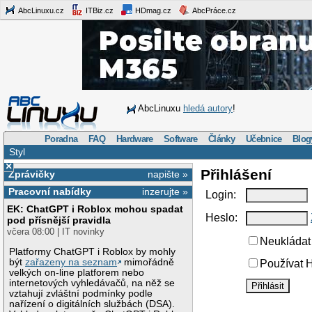
AbcLinuxu.cz
ITBiz.cz
HDmag.cz
AbcPráce.cz
AbcLinuxu
hledá autory
!
Poradna
FAQ
Hardware
Software
Články
Učebnice
Blog
Styl
×
Přihlášení
Zprávičky
napište »
Pracovní nabídky
inzerujte »
Login:
EK: ChatGPT i Roblox mohou spadat
Heslo:
pod přísnější pravidla
včera 08:00 | IT novinky
Neukládat 
Platformy ChatGPT i Roblox by mohly
být
zařazeny na seznam
mimořádně
Používat H
velkých on-line platforem nebo
internetových vyhledávačů, na něž se
vztahují zvláštní podmínky podle
nařízení o digitálních službách (DSA).