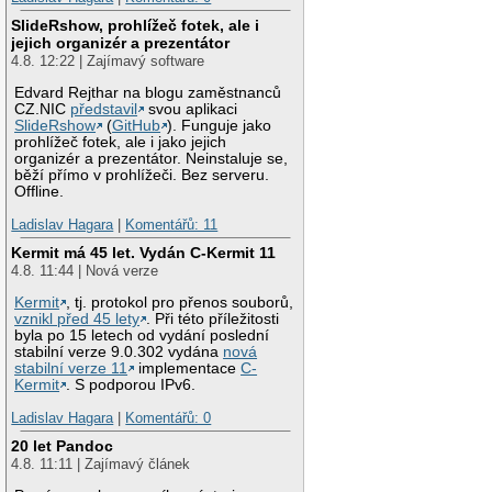
SlideRshow, prohlížeč fotek, ale i
jejich organizér a prezentátor
4.8. 12:22 | Zajímavý software
Edvard Rejthar na blogu zaměstnanců
CZ.NIC
představil
svou aplikaci
SlideRshow
(
GitHub
). Funguje jako
prohlížeč fotek, ale i jako jejich
organizér a prezentátor. Neinstaluje se,
běží přímo v prohlížeči. Bez serveru.
Offline.
Ladislav Hagara
|
Komentářů: 11
Kermit má 45 let. Vydán C-Kermit 11
4.8. 11:44 | Nová verze
Kermit
, tj. protokol pro přenos souborů,
vznikl před 45 lety
. Při této příležitosti
byla po 15 letech od vydání poslední
stabilní verze 9.0.302 vydána
nová
stabilní verze 11
implementace
C-
Kermit
. S podporou IPv6.
Ladislav Hagara
|
Komentářů: 0
20 let Pandoc
4.8. 11:11 | Zajímavý článek