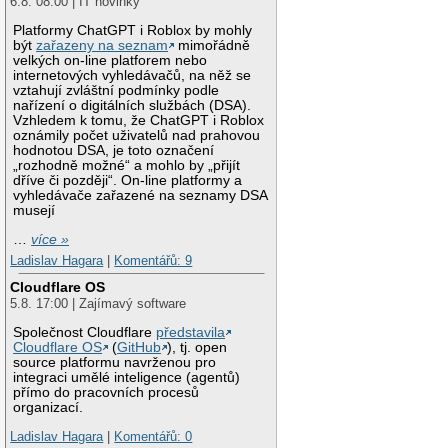
6.8. 08:00 | IT novinky
Platformy ChatGPT i Roblox by mohly
být
zařazeny na seznam
mimořádně
velkých on-line platforem nebo
internetových vyhledávačů, na něž se
vztahují zvláštní podmínky podle
nařízení o digitálních službách (DSA).
Vzhledem k tomu, že ChatGPT i Roblox
oznámily počet uživatelů nad prahovou
hodnotou DSA, je toto označení
„rozhodně možné“ a mohlo by „přijít
dříve či později“. On-line platformy a
vyhledávače zařazené na seznamy DSA
musejí
…
více »
Ladislav Hagara
|
Komentářů: 9
Cloudflare OS
5.8. 17:00 | Zajímavý software
Společnost Cloudflare
představila
Cloudflare OS
(
GitHub
), tj. open
source platformu navrženou pro
integraci umělé inteligence (agentů)
přímo do pracovních procesů
organizací.
Ladislav Hagara
|
Komentářů: 0