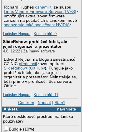
Richard Hughes
oznámil
, že službu
Linux Vendor Firmware Service (LVFS)
umožňující aktualizovat firmware
zařízení na počítačích s Linuxem, nově
sponzoruje také společnost NVIDIA
.
Ladislav Hagara
|
Komentářů: 0
SlideRshow, prohlížeč fotek, ale i
jejich organizér a prezentátor
4.8. 12:22 | Zajímavý software
Edvard Rejthar na blogu zaměstnanců
CZ.NIC
představil
svou aplikaci
SlideRshow
(
GitHub
). Funguje jako
prohlížeč fotek, ale i jako jejich
organizér a prezentátor. Neinstaluje se,
běží přímo v prohlížeči. Bez serveru.
Offline.
Ladislav Hagara
|
Komentářů: 11
Centrum
|
Napsat
|
Starší
Anketa
navrhněte »
Které desktopové prostředí na Linuxu
používáte?
Budgie
(
10%
)