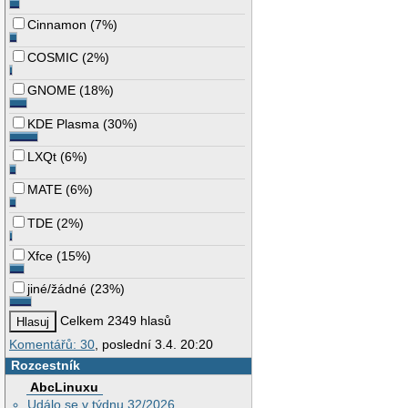
Cinnamon
(
7%
)
COSMIC
(
2%
)
GNOME
(
18%
)
KDE Plasma
(
30%
)
LXQt
(
6%
)
MATE
(
6%
)
TDE
(
2%
)
Xfce
(
15%
)
jiné/žádné
(
23%
)
Celkem 2349 hlasů
Komentářů: 30
, poslední 3.4. 20:20
Rozcestník
AbcLinuxu
Událo se v týdnu 32/2026