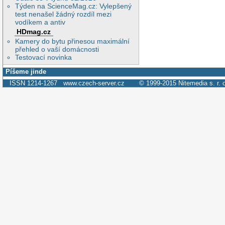
Týden na ScienceMag.cz: Vylepšený
test nenašel žádný rozdíl mezi
vodíkem a antiv
HDmag.cz
Kamery do bytu přinesou maximální
přehled o vaší domácnosti
Testovací novinka
Píšeme jinde
ISSN 1214-1267
www.czech-server.cz
© 1999-2015
Nitemedia s. r. 