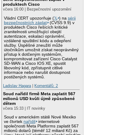
produktech Cisco
včera 16:00 | Bezpečnostní upozornění
Vládní CERT upozorňuje (
𝕏
) na
sérii
bezpečnostních záplat
(CVSS 9.9) v
produktech Cisco řešících kritické
zranitelnosti umožňující obejití
autentizace, eskalaci oprávnění,
vzdálené spuštění kódu a odepření
služby. Úspěšné zneužití může
útočníkům umožnit získat neoprávněný
přístup k dotčeným systémům,
kompromitovat zařízení Cisco Catalyst
SD-WAN a Cisco IOS XE, spustit
libovolný kód, zpřístupnit citlivé
informace nebo narušit dostupnost
postižených systémů.
Ladislav Hagara
|
Komentářů: 2
Soud nařídil firmě Meta zaplatit 567
milionů USD kvůli újmě způsobené
dětem
včera 15:33 | IT novinky
Soud v americkém státě Nové Mexiko
ve čtvrtek
nařídil
internetové
společnosti Meta Platforms zaplatit 567
milionů dolarů (téměř 12 miliard Kč) za