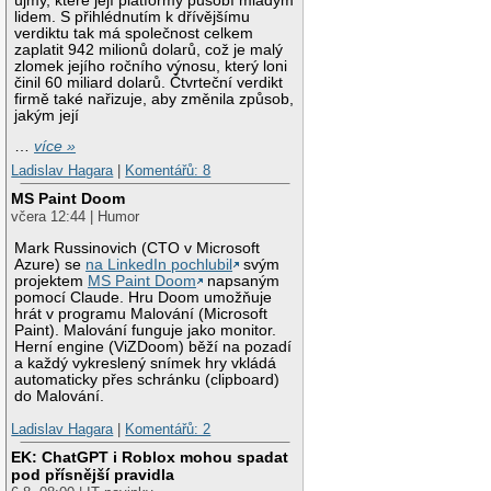
újmy, které její platformy působí mladým
lidem. S přihlédnutím k dřívějšímu
verdiktu tak má společnost celkem
zaplatit 942 milionů dolarů, což je malý
zlomek jejího ročního výnosu, který loni
činil 60 miliard dolarů. Čtvrteční verdikt
firmě také nařizuje, aby změnila způsob,
jakým její
…
více »
Ladislav Hagara
|
Komentářů: 8
MS Paint Doom
včera 12:44 | Humor
Mark Russinovich (CTO v Microsoft
Azure) se
na LinkedIn pochlubil
svým
projektem
MS Paint Doom
napsaným
pomocí Claude. Hru Doom umožňuje
hrát v programu Malování (Microsoft
Paint). Malování funguje jako monitor.
Herní engine (ViZDoom) běží na pozadí
a každý vykreslený snímek hry vkládá
automaticky přes schránku (clipboard)
do Malování.
Ladislav Hagara
|
Komentářů: 2
EK: ChatGPT i Roblox mohou spadat
pod přísnější pravidla