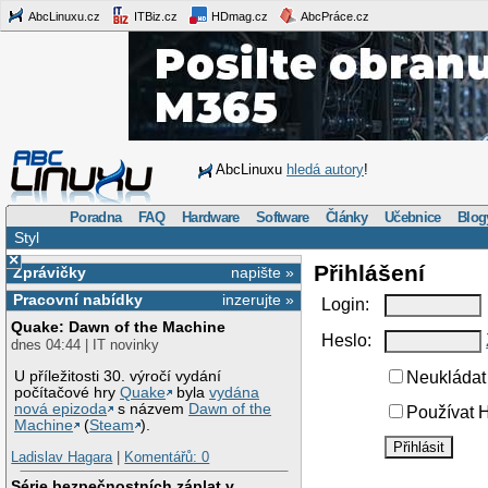
AbcLinuxu.cz
ITBiz.cz
HDmag.cz
AbcPráce.cz
AbcLinuxu
hledá autory
!
Poradna
FAQ
Hardware
Software
Články
Učebnice
Blog
Styl
×
Přihlášení
Zprávičky
napište »
Pracovní nabídky
inzerujte »
Login:
Quake: Dawn of the Machine
Heslo:
dnes 04:44 | IT novinky
U příležitosti 30. výročí vydání
Neukládat 
počítačové hry
Quake
byla
vydána
nová epizoda
s názvem
Dawn of the
Používat H
Machine
(
Steam
).
Ladislav Hagara
|
Komentářů: 0
Série bezpečnostních záplat v