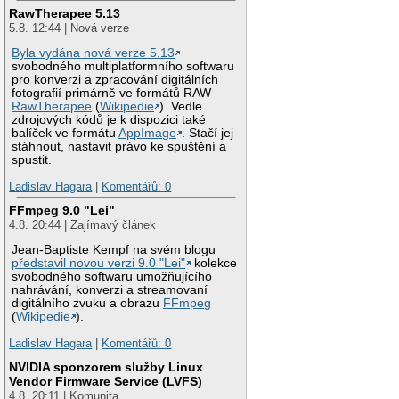
RawTherapee 5.13
5.8. 12:44 | Nová verze
Byla vydána nová verze 5.13
svobodného multiplatformního softwaru
pro konverzi a zpracování digitálních
fotografií primárně ve formátů RAW
RawTherapee
(
Wikipedie
). Vedle
zdrojových kódů je k dispozici také
balíček ve formátu
AppImage
. Stačí jej
stáhnout, nastavit právo ke spuštění a
spustit.
Ladislav Hagara
|
Komentářů: 0
FFmpeg 9.0 "Lei"
4.8. 20:44 | Zajímavý článek
Jean-Baptiste Kempf na svém blogu
představil novou verzi 9.0 "Lei"
kolekce
svobodného softwaru umožňujícího
nahrávání, konverzi a streamovaní
digitálního zvuku a obrazu
FFmpeg
(
Wikipedie
).
Ladislav Hagara
|
Komentářů: 0
NVIDIA sponzorem služby Linux
Vendor Firmware Service (LVFS)
4.8. 20:11 | Komunita