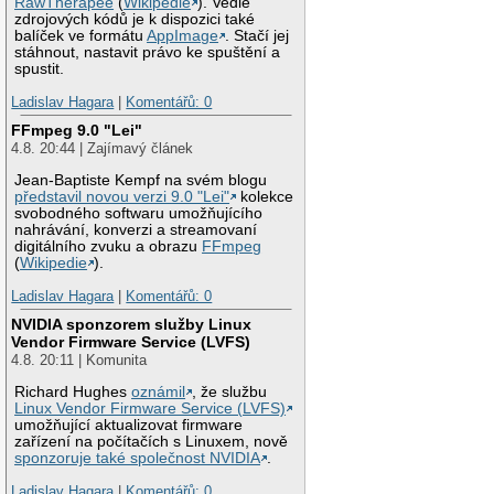
RawTherapee
(
Wikipedie
). Vedle
zdrojových kódů je k dispozici také
balíček ve formátu
AppImage
. Stačí jej
stáhnout, nastavit právo ke spuštění a
spustit.
Ladislav Hagara
|
Komentářů: 0
FFmpeg 9.0 "Lei"
4.8. 20:44 | Zajímavý článek
Jean-Baptiste Kempf na svém blogu
představil novou verzi 9.0 "Lei"
kolekce
svobodného softwaru umožňujícího
nahrávání, konverzi a streamovaní
digitálního zvuku a obrazu
FFmpeg
(
Wikipedie
).
Ladislav Hagara
|
Komentářů: 0
NVIDIA sponzorem služby Linux
Vendor Firmware Service (LVFS)
4.8. 20:11 | Komunita
Richard Hughes
oznámil
, že službu
Linux Vendor Firmware Service (LVFS)
umožňující aktualizovat firmware
zařízení na počítačích s Linuxem, nově
sponzoruje také společnost NVIDIA
.
Ladislav Hagara
|
Komentářů: 0