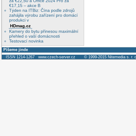
za €22,50 a Office 2024 Pro za
€17,15 – akce B
Týden na ITBiz: Čína podle zdrojů
zahájila výrobu zařízení pro domácí
produkci v
HDmag.cz
Kamery do bytu přinesou maximální
přehled o vaší domácnosti
Testovací novinka
Píšeme jinde
ISSN 1214-1267
www.czech-server.cz
© 1999-2015
Nitemedia s. r. 