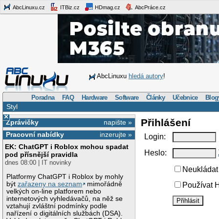
AbcLinuxu.cz
ITBiz.cz
HDmag.cz
AbcPráce.cz
AbcLinuxu
hledá autory
!
Poradna
FAQ
Hardware
Software
Články
Učebnice
Blog
Styl
×
Přihlášení
Zprávičky
napište »
Pracovní nabídky
inzerujte »
Login:
EK: ChatGPT i Roblox mohou spadat
Heslo:
pod přísnější pravidla
dnes 08:00 | IT novinky
Neukládat 
Platformy ChatGPT i Roblox by mohly
být
zařazeny na seznam
mimořádně
Používat H
velkých on-line platforem nebo
internetových vyhledávačů, na něž se
vztahují zvláštní podmínky podle
nařízení o digitálních službách (DSA).