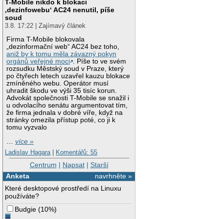
T-Mobile nikdo k blokaci
‚dezinfowebu‘ AC24 nenutil, píše
soud
3.8. 17:22 | Zajímavý článek
Firma T-Mobile blokovala
„dezinformační web“ AC24 bez toho,
aniž by k tomu měla závazný pokyn
orgánů veřejné moci
. Píše to ve svém
rozsudku Městský soud v Praze, který
po čtyřech letech uzavřel kauzu blokace
zmíněného webu. Operátor musí
uhradit škodu ve výši 35 tisíc korun.
Advokát společnosti T-Mobile se snažil i
u odvolacího senátu argumentovat tím,
že firma jednala v dobré víře, když na
stránky omezila přístup poté, co ji k
tomu vyzvalo
…
více »
Ladislav Hagara
|
Komentářů: 55
Centrum
|
Napsat
|
Starší
Anketa
navrhněte »
Které desktopové prostředí na Linuxu
používáte?
Budgie
(
10%
)