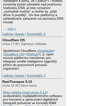
Vzhledem k tomu, že ChatGPT i Roblox
oznámily počet uživatelů nad prahovou
hodnotou DSA, je toto označení
„rozhodně možné“ a mohlo by „přijít
dříve či později“. On-line platformy a
vyhledávače zařazené na seznamy DSA
musejí
…
více »
Ladislav Hagara
|
Komentářů: 0
Cloudflare OS
včera 17:00 | Zajímavý software
Společnost Cloudflare
představila
Cloudflare OS
(
GitHub
), tj. open
source platformu navrženou pro
integraci umělé inteligence (agentů)
přímo do pracovních procesů
organizací.
Ladislav Hagara
|
Komentářů: 0
RawTherapee 5.13
včera 12:44 | Nová verze
Byla vydána nová verze 5.13
svobodného multiplatformního softwaru
pro konverzi a zpracování digitálních
fotografií primárně ve formátů RAW