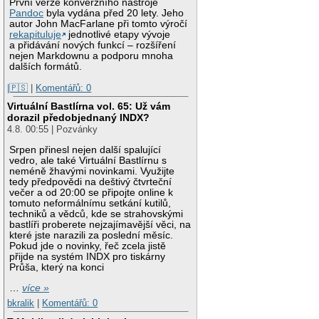
První verze konverzního nástroje
Pandoc
byla vydána před 20 lety. Jeho
autor John MacFarlane při tomto výročí
rekapituluje
jednotlivé etapy vývoje
a přidávání nových funkcí – rozšíření
nejen Markdownu a podporu mnoha
dalších formátů.
|🇵🇸
|
Komentářů: 0
Virtuální Bastlírna vol. 65: Už vám
dorazil předobjednaný INDX?
4.8. 00:55 | Pozvánky
Srpen přinesl nejen další spalující
vedro, ale také Virtuální Bastlírnu s
neméně žhavými novinkami. Využijte
tedy předpovědi na deštivý čtvrteční
večer a od 20:00 se připojte online k
tomuto neformálnímu setkání kutilů,
techniků a vědců, kde se strahovskými
bastlíři proberete nejzajímavější věci, na
které jste narazili za poslední měsíc.
Pokud jde o novinky, řeč zcela jistě
přijde na systém INDX pro tiskárny
Průša, který na konci
…
více »
bkralik
|
Komentářů: 0