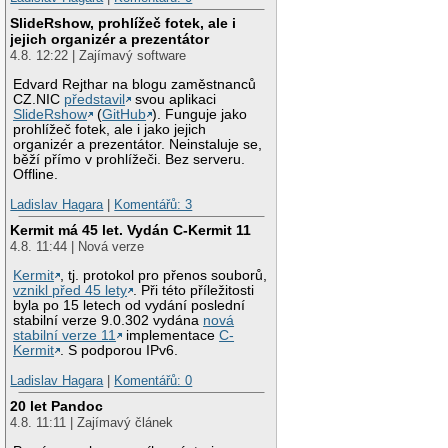
SlideRshow, prohlížeč fotek, ale i
jejich organizér a prezentátor
4.8. 12:22 | Zajímavý software
Edvard Rejthar na blogu zaměstnanců
CZ.NIC
představil
svou aplikaci
SlideRshow
(
GitHub
). Funguje jako
prohlížeč fotek, ale i jako jejich
organizér a prezentátor. Neinstaluje se,
běží přímo v prohlížeči. Bez serveru.
Offline.
Ladislav Hagara
|
Komentářů: 3
Kermit má 45 let. Vydán C-Kermit 11
4.8. 11:44 | Nová verze
Kermit
, tj. protokol pro přenos souborů,
vznikl před 45 lety
. Při této příležitosti
byla po 15 letech od vydání poslední
stabilní verze 9.0.302 vydána
nová
stabilní verze 11
implementace
C-
Kermit
. S podporou IPv6.
Ladislav Hagara
|
Komentářů: 0
20 let Pandoc
4.8. 11:11 | Zajímavý článek