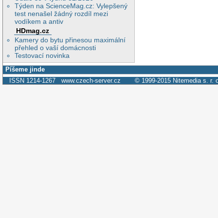
Týden na ScienceMag.cz: Vylepšený
test nenašel žádný rozdíl mezi
vodíkem a antiv
HDmag.cz
Kamery do bytu přinesou maximální
přehled o vaší domácnosti
Testovací novinka
Píšeme jinde
ISSN 1214-1267
www.czech-server.cz
© 1999-2015
Nitemedia s. r. 