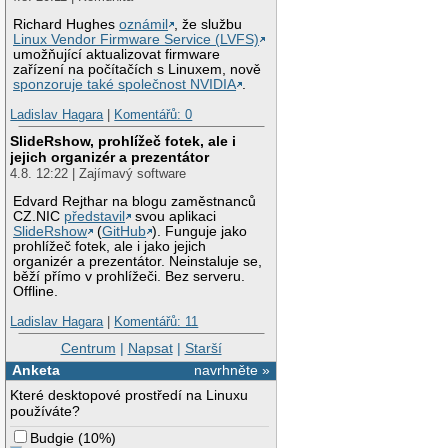
Richard Hughes
oznámil
, že službu
Linux Vendor Firmware Service (LVFS)
umožňující aktualizovat firmware
zařízení na počítačích s Linuxem, nově
sponzoruje také společnost NVIDIA
.
Ladislav Hagara
|
Komentářů: 0
SlideRshow, prohlížeč fotek, ale i
jejich organizér a prezentátor
4.8. 12:22 | Zajímavý software
Edvard Rejthar na blogu zaměstnanců
CZ.NIC
představil
svou aplikaci
SlideRshow
(
GitHub
). Funguje jako
prohlížeč fotek, ale i jako jejich
organizér a prezentátor. Neinstaluje se,
běží přímo v prohlížeči. Bez serveru.
Offline.
Ladislav Hagara
|
Komentářů: 11
Centrum
|
Napsat
|
Starší
Anketa
navrhněte »
Které desktopové prostředí na Linuxu
používáte?
Budgie
(
10%
)