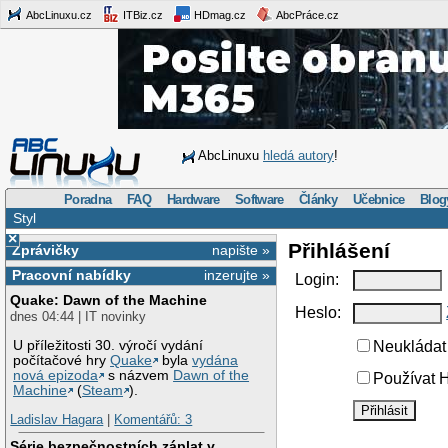
AbcLinuxu.cz
ITBiz.cz
HDmag.cz
AbcPráce.cz
AbcLinuxu
hledá autory
!
Poradna
FAQ
Hardware
Software
Články
Učebnice
Blog
Styl
×
Přihlášení
Zprávičky
napište »
Pracovní nabídky
inzerujte »
Login:
Quake: Dawn of the Machine
Heslo:
dnes 04:44 | IT novinky
U příležitosti 30. výročí vydání
Neukládat 
počítačové hry
Quake
byla
vydána
nová epizoda
s názvem
Dawn of the
Používat H
Machine
(
Steam
).
Ladislav Hagara
|
Komentářů: 3
Série bezpečnostních záplat v