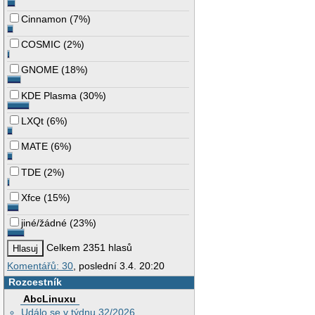
Cinnamon
(
7%
)
COSMIC
(
2%
)
GNOME
(
18%
)
KDE Plasma
(
30%
)
LXQt
(
6%
)
MATE
(
6%
)
TDE
(
2%
)
Xfce
(
15%
)
jiné/žádné
(
23%
)
Celkem 2351 hlasů
Komentářů: 30
, poslední 3.4. 20:20
Rozcestník
AbcLinuxu
Událo se v týdnu 32/2026