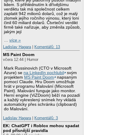
újmy, které její platformy působí mladým
lidem. S přihlédnutím k dřívějšímu
verdiktu tak má společnost celkem
zaplatit 942 milionů dolarů, což je malý
zlomek jejího ročního výnosu, který loni
činil 60 miliard dolarů. Čtvrteční verdikt
firmě také nařizuje, aby změnila způsob,
jakým její
…
více »
Ladislav Hagara
|
Komentářů: 13
MS Paint Doom
včera 12:44 | Humor
Mark Russinovich (CTO v Microsoft
Azure) se
na LinkedIn pochlubil
svým
projektem
MS Paint Doom
napsaným
pomocí Claude. Hru Doom umožňuje
hrát v programu Malování (Microsoft
Paint). Malování funguje jako monitor.
Herní engine (ViZDoom) běží na pozadí
a každý vykreslený snímek hry vkládá
automaticky přes schránku (clipboard)
do Malování.
Ladislav Hagara
|
Komentářů: 3
EK: ChatGPT i Roblox mohou spadat
pod přísnější pravidla