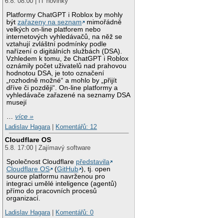
6.8. 08:00 | IT novinky
Platformy ChatGPT i Roblox by mohly
být
zařazeny na seznam
mimořádně
velkých on-line platforem nebo
internetových vyhledávačů, na něž se
vztahují zvláštní podmínky podle
nařízení o digitálních službách (DSA).
Vzhledem k tomu, že ChatGPT i Roblox
oznámily počet uživatelů nad prahovou
hodnotou DSA, je toto označení
„rozhodně možné“ a mohlo by „přijít
dříve či později“. On-line platformy a
vyhledávače zařazené na seznamy DSA
musejí
…
více »
Ladislav Hagara
|
Komentářů: 12
Cloudflare OS
5.8. 17:00 | Zajímavý software
Společnost Cloudflare
představila
Cloudflare OS
(
GitHub
), tj. open
source platformu navrženou pro
integraci umělé inteligence (agentů)
přímo do pracovních procesů
organizací.
Ladislav Hagara
|
Komentářů: 0