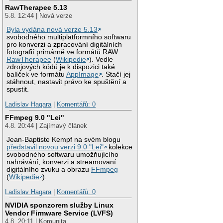
RawTherapee 5.13
5.8. 12:44 | Nová verze
Byla vydána nová verze 5.13
svobodného multiplatformního softwaru
pro konverzi a zpracování digitálních
fotografií primárně ve formátů RAW
RawTherapee
(
Wikipedie
). Vedle
zdrojových kódů je k dispozici také
balíček ve formátu
AppImage
. Stačí jej
stáhnout, nastavit právo ke spuštění a
spustit.
Ladislav Hagara
|
Komentářů: 0
FFmpeg 9.0 "Lei"
4.8. 20:44 | Zajímavý článek
Jean-Baptiste Kempf na svém blogu
představil novou verzi 9.0 "Lei"
kolekce
svobodného softwaru umožňujícího
nahrávání, konverzi a streamovaní
digitálního zvuku a obrazu
FFmpeg
(
Wikipedie
).
Ladislav Hagara
|
Komentářů: 0
NVIDIA sponzorem služby Linux
Vendor Firmware Service (LVFS)
4.8. 20:11 | Komunita