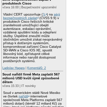
produktech Cisco
včera 16:00 | Bezpečnostní upozornění
Vládní CERT upozorňuje (
𝕏
) na
sérii
bezpečnostních záplat
(CVSS 9.9) v
produktech Cisco řešících kritické
zranitelnosti umožňující obejití
autentizace, eskalaci oprávnění,
vzdálené spuštění kódu a odepření
služby. Úspěšné zneužití může
útočníkům umožnit získat neoprávněný
přístup k dotčeným systémům,
kompromitovat zařízení Cisco Catalyst
SD-WAN a Cisco IOS XE, spustit
libovolný kód, zpřístupnit citlivé
informace nebo narušit dostupnost
postižených systémů.
Ladislav Hagara
|
Komentářů: 2
Soud nařídil firmě Meta zaplatit 567
milionů USD kvůli újmě způsobené
dětem
včera 15:33 | IT novinky
Soud v americkém státě Nové Mexiko
ve čtvrtek
nařídil
internetové
společnosti Meta Platforms zaplatit 567
milionů dolarů (téměř 12 miliard Kč) za