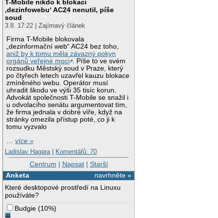
T-Mobile nikdo k blokaci
‚dezinfowebu‘ AC24 nenutil, píše
soud
3.8. 17:22 | Zajímavý článek
Firma T-Mobile blokovala
„dezinformační web“ AC24 bez toho,
aniž by k tomu měla závazný pokyn
orgánů veřejné moci
. Píše to ve svém
rozsudku Městský soud v Praze, který
po čtyřech letech uzavřel kauzu blokace
zmíněného webu. Operátor musí
uhradit škodu ve výši 35 tisíc korun.
Advokát společnosti T-Mobile se snažil i
u odvolacího senátu argumentovat tím,
že firma jednala v dobré víře, když na
stránky omezila přístup poté, co ji k
tomu vyzvalo
…
více »
Ladislav Hagara
|
Komentářů: 70
Centrum
|
Napsat
|
Starší
Anketa
navrhněte »
Které desktopové prostředí na Linuxu
používáte?
Budgie
(
10%
)