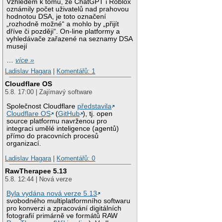
Vzhledem k tomu, že ChatGPT i Roblox
oznámily počet uživatelů nad prahovou
hodnotou DSA, je toto označení
„rozhodně možné“ a mohlo by „přijít
dříve či později“. On-line platformy a
vyhledávače zařazené na seznamy DSA
musejí
…
více »
Ladislav Hagara
|
Komentářů: 1
Cloudflare OS
5.8. 17:00 | Zajímavý software
Společnost Cloudflare
představila
Cloudflare OS
(
GitHub
), tj. open
source platformu navrženou pro
integraci umělé inteligence (agentů)
přímo do pracovních procesů
organizací.
Ladislav Hagara
|
Komentářů: 0
RawTherapee 5.13
5.8. 12:44 | Nová verze
Byla vydána nová verze 5.13
svobodného multiplatformního softwaru
pro konverzi a zpracování digitálních
fotografií primárně ve formátů RAW