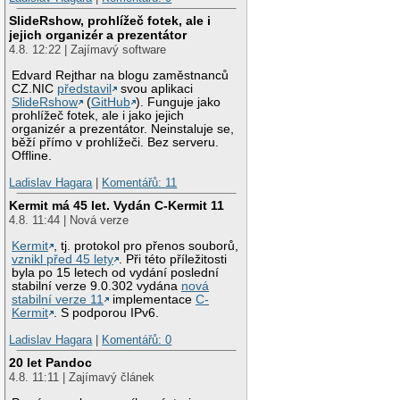
SlideRshow, prohlížeč fotek, ale i
jejich organizér a prezentátor
4.8. 12:22 | Zajímavý software
Edvard Rejthar na blogu zaměstnanců
CZ.NIC
představil
svou aplikaci
SlideRshow
(
GitHub
). Funguje jako
prohlížeč fotek, ale i jako jejich
organizér a prezentátor. Neinstaluje se,
běží přímo v prohlížeči. Bez serveru.
Offline.
Ladislav Hagara
|
Komentářů: 11
Kermit má 45 let. Vydán C-Kermit 11
4.8. 11:44 | Nová verze
Kermit
, tj. protokol pro přenos souborů,
vznikl před 45 lety
. Při této příležitosti
byla po 15 letech od vydání poslední
stabilní verze 9.0.302 vydána
nová
stabilní verze 11
implementace
C-
Kermit
. S podporou IPv6.
Ladislav Hagara
|
Komentářů: 0
20 let Pandoc
4.8. 11:11 | Zajímavý článek