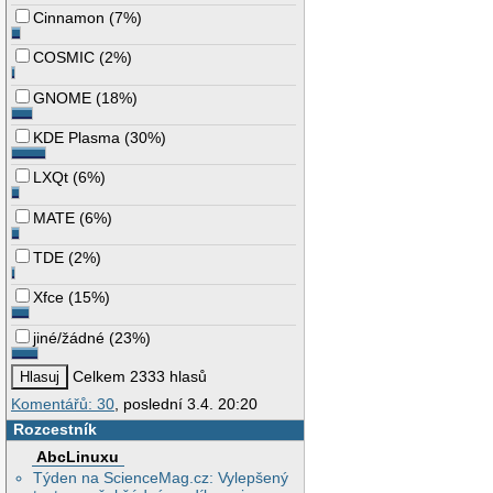
Cinnamon
(
7%
)
COSMIC
(
2%
)
GNOME
(
18%
)
KDE Plasma
(
30%
)
LXQt
(
6%
)
MATE
(
6%
)
TDE
(
2%
)
Xfce
(
15%
)
jiné/žádné
(
23%
)
Celkem 2333 hlasů
Komentářů: 30
, poslední 3.4. 20:20
Rozcestník
AbcLinuxu
Týden na ScienceMag.cz: Vylepšený