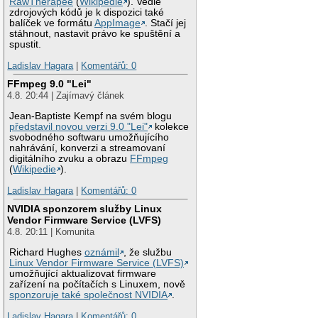
RawTherapee
(
Wikipedie
). Vedle
zdrojových kódů je k dispozici také
balíček ve formátu
AppImage
. Stačí jej
stáhnout, nastavit právo ke spuštění a
spustit.
Ladislav Hagara
|
Komentářů: 0
FFmpeg 9.0 "Lei"
4.8. 20:44 | Zajímavý článek
Jean-Baptiste Kempf na svém blogu
představil novou verzi 9.0 "Lei"
kolekce
svobodného softwaru umožňujícího
nahrávání, konverzi a streamovaní
digitálního zvuku a obrazu
FFmpeg
(
Wikipedie
).
Ladislav Hagara
|
Komentářů: 0
NVIDIA sponzorem služby Linux
Vendor Firmware Service (LVFS)
4.8. 20:11 | Komunita
Richard Hughes
oznámil
, že službu
Linux Vendor Firmware Service (LVFS)
umožňující aktualizovat firmware
zařízení na počítačích s Linuxem, nově
sponzoruje také společnost NVIDIA
.
Ladislav Hagara
|
Komentářů: 0