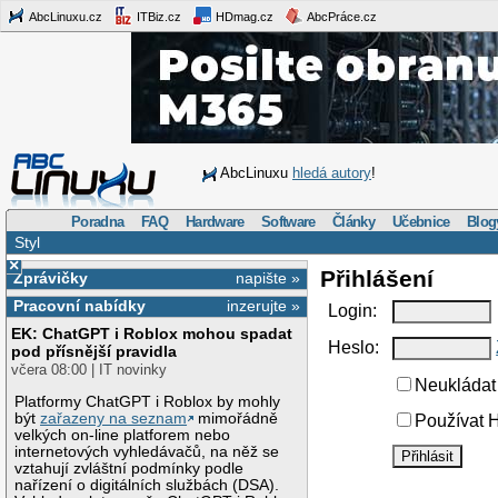
AbcLinuxu.cz
ITBiz.cz
HDmag.cz
AbcPráce.cz
AbcLinuxu
hledá autory
!
Poradna
FAQ
Hardware
Software
Články
Učebnice
Blog
Styl
×
Přihlášení
Zprávičky
napište »
Pracovní nabídky
inzerujte »
Login:
EK: ChatGPT i Roblox mohou spadat
Heslo:
pod přísnější pravidla
včera 08:00 | IT novinky
Neukládat 
Platformy ChatGPT i Roblox by mohly
být
zařazeny na seznam
mimořádně
Používat H
velkých on-line platforem nebo
internetových vyhledávačů, na něž se
vztahují zvláštní podmínky podle
nařízení o digitálních službách (DSA).