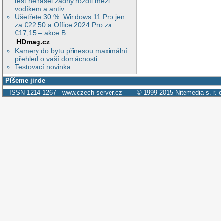
test nenašel žádný rozdíl mezi
vodíkem a antiv
Ušetřete 30 %: Windows 11 Pro jen
za €22,50 a Office 2024 Pro za
€17,15 – akce B
HDmag.cz
Kamery do bytu přinesou maximální
přehled o vaší domácnosti
Testovací novinka
Píšeme jinde
ISSN 1214-1267
www.czech-server.cz
© 1999-2015
Nitemedia s. r. 