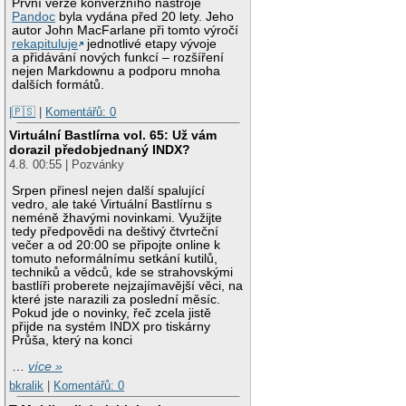
První verze konverzního nástroje
Pandoc
byla vydána před 20 lety. Jeho
autor John MacFarlane při tomto výročí
rekapituluje
jednotlivé etapy vývoje
a přidávání nových funkcí – rozšíření
nejen Markdownu a podporu mnoha
dalších formátů.
|🇵🇸
|
Komentářů: 0
Virtuální Bastlírna vol. 65: Už vám
dorazil předobjednaný INDX?
4.8. 00:55 | Pozvánky
Srpen přinesl nejen další spalující
vedro, ale také Virtuální Bastlírnu s
neméně žhavými novinkami. Využijte
tedy předpovědi na deštivý čtvrteční
večer a od 20:00 se připojte online k
tomuto neformálnímu setkání kutilů,
techniků a vědců, kde se strahovskými
bastlíři proberete nejzajímavější věci, na
které jste narazili za poslední měsíc.
Pokud jde o novinky, řeč zcela jistě
přijde na systém INDX pro tiskárny
Průša, který na konci
…
více »
bkralik
|
Komentářů: 0