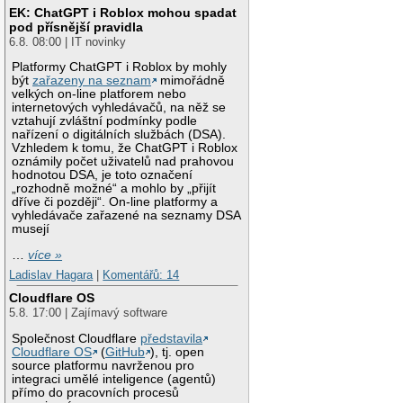
EK: ChatGPT i Roblox mohou spadat
pod přísnější pravidla
6.8. 08:00 | IT novinky
Platformy ChatGPT i Roblox by mohly
být
zařazeny na seznam
mimořádně
velkých on-line platforem nebo
internetových vyhledávačů, na něž se
vztahují zvláštní podmínky podle
nařízení o digitálních službách (DSA).
Vzhledem k tomu, že ChatGPT i Roblox
oznámily počet uživatelů nad prahovou
hodnotou DSA, je toto označení
„rozhodně možné“ a mohlo by „přijít
dříve či později“. On-line platformy a
vyhledávače zařazené na seznamy DSA
musejí
…
více »
Ladislav Hagara
|
Komentářů: 14
Cloudflare OS
5.8. 17:00 | Zajímavý software
Společnost Cloudflare
představila
Cloudflare OS
(
GitHub
), tj. open
source platformu navrženou pro
integraci umělé inteligence (agentů)
přímo do pracovních procesů