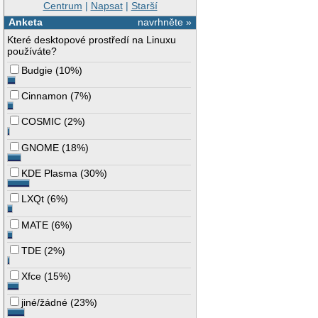
Centrum
|
Napsat
|
Starší
Anketa
navrhněte »
Které desktopové prostředí na Linuxu
používáte?
Budgie
(
10%
)
Cinnamon
(
7%
)
COSMIC
(
2%
)
GNOME
(
18%
)
KDE Plasma
(
30%
)
LXQt
(
6%
)
MATE
(
6%
)
TDE
(
2%
)
Xfce
(
15%
)
jiné/žádné
(
23%
)