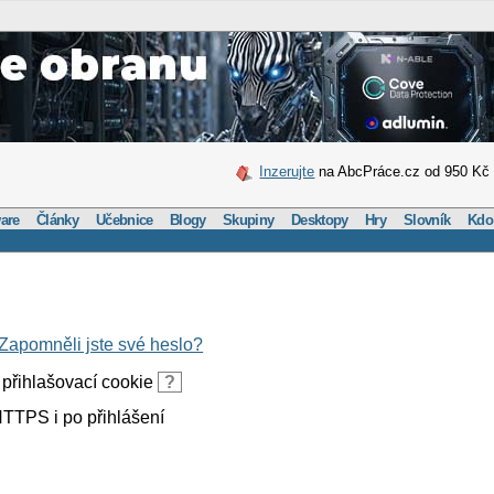
Inzerujte
na AbcPráce.cz od 950 Kč
are
Články
Učebnice
Blogy
Skupiny
Desktopy
Hry
Slovník
Kdo
Zapomněli jste své heslo?
přihlašovací cookie
?
TTPS i po přihlášení