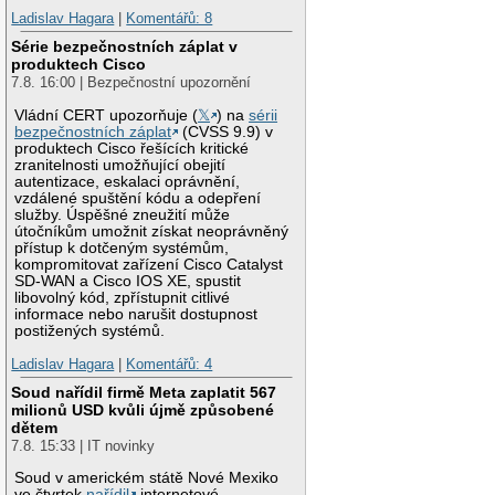
Ladislav Hagara
|
Komentářů: 8
Série bezpečnostních záplat v
produktech Cisco
7.8. 16:00 | Bezpečnostní upozornění
Vládní CERT upozorňuje (
𝕏
) na
sérii
bezpečnostních záplat
(CVSS 9.9) v
produktech Cisco řešících kritické
zranitelnosti umožňující obejití
autentizace, eskalaci oprávnění,
vzdálené spuštění kódu a odepření
služby. Úspěšné zneužití může
útočníkům umožnit získat neoprávněný
přístup k dotčeným systémům,
kompromitovat zařízení Cisco Catalyst
SD-WAN a Cisco IOS XE, spustit
libovolný kód, zpřístupnit citlivé
informace nebo narušit dostupnost
postižených systémů.
Ladislav Hagara
|
Komentářů: 4
Soud nařídil firmě Meta zaplatit 567
milionů USD kvůli újmě způsobené
dětem
7.8. 15:33 | IT novinky
Soud v americkém státě Nové Mexiko
ve čtvrtek
nařídil
internetové