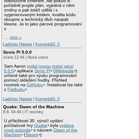
odbouchne Enterem. Ale pokud si
pořádně projde plán, vyjedná v něm
změny a pak totéž udělá i s
vygenerovaným kódem, kvalita kódu
stoupne a technický dluh naopak
klesne. Je to jako párové programování
s
…
více »
Ladislav Hagara
|
Komentářů: 0
Sonic Pi 5.0.0
včera 12:44 | Nová verze
Sam Aaron
vydal novou major verzi
5.0.0
aplikace
Sonic Pi
(
Wikipedie
)
určené také pro výuku programování
pomocí skládání hudby. Přehled
novinek na
GitHubu
. Instalovat lze také
z
Flathubu
.
Ladislav Hagara
|
Komentářů: 0
Quake: Dawn of the Machine
8.8. 04:44 | IT novinky
U příležitosti 30. výročí vydání
počítačové hry
Quake
byla
vydána
nová epizoda
s názvem
Dawn of the
Machine
(
Steam
).