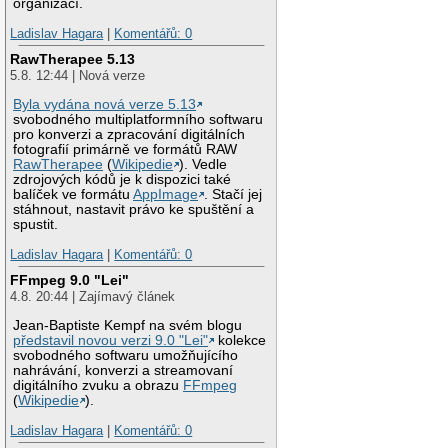
organizací.
Ladislav Hagara
|
Komentářů: 0
RawTherapee 5.13
5.8. 12:44 | Nová verze
Byla vydána nová verze 5.13
svobodného multiplatformního softwaru
pro konverzi a zpracování digitálních
fotografií primárně ve formátů RAW
RawTherapee
(
Wikipedie
). Vedle
zdrojových kódů je k dispozici také
balíček ve formátu
AppImage
. Stačí jej
stáhnout, nastavit právo ke spuštění a
spustit.
Ladislav Hagara
|
Komentářů: 0
FFmpeg 9.0 "Lei"
4.8. 20:44 | Zajímavý článek
Jean-Baptiste Kempf na svém blogu
představil novou verzi 9.0 "Lei"
kolekce
svobodného softwaru umožňujícího
nahrávání, konverzi a streamovaní
digitálního zvuku a obrazu
FFmpeg
(
Wikipedie
).
Ladislav Hagara
|
Komentářů: 0