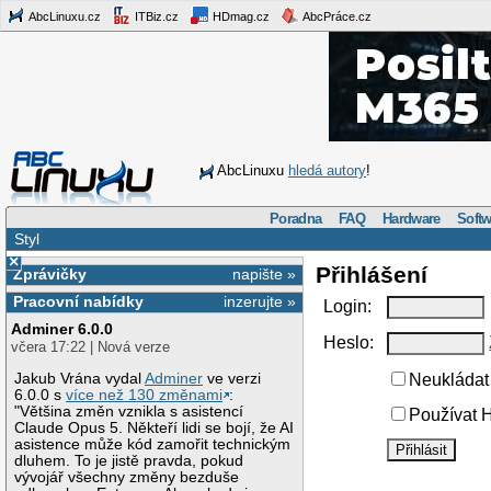
AbcLinuxu.cz
ITBiz.cz
HDmag.cz
AbcPráce.cz
AbcLinuxu
hledá autory
!
Poradna
FAQ
Hardware
Softw
Styl
×
Přihlášení
Zprávičky
napište »
Pracovní nabídky
inzerujte »
Login:
Adminer 6.0.0
Heslo:
včera 17:22 | Nová verze
Jakub Vrána vydal
Adminer
ve verzi
Neukládat 
6.0.0 s
více než 130 změnami
:
"Většina změn vznikla s asistencí
Používat H
Claude Opus 5. Někteří lidi se bojí, že AI
asistence může kód zamořit technickým
dluhem. To je jistě pravda, pokud
vývojář všechny změny bezduše