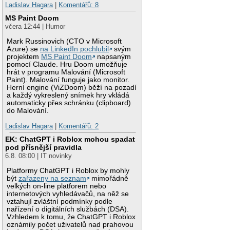
Ladislav Hagara
|
Komentářů: 8
MS Paint Doom
včera 12:44 | Humor
Mark Russinovich (CTO v Microsoft
Azure) se
na LinkedIn pochlubil
svým
projektem
MS Paint Doom
napsaným
pomocí Claude. Hru Doom umožňuje
hrát v programu Malování (Microsoft
Paint). Malování funguje jako monitor.
Herní engine (ViZDoom) běží na pozadí
a každý vykreslený snímek hry vkládá
automaticky přes schránku (clipboard)
do Malování.
Ladislav Hagara
|
Komentářů: 2
EK: ChatGPT i Roblox mohou spadat
pod přísnější pravidla
6.8. 08:00 | IT novinky
Platformy ChatGPT i Roblox by mohly
být
zařazeny na seznam
mimořádně
velkých on-line platforem nebo
internetových vyhledávačů, na něž se
vztahují zvláštní podmínky podle
nařízení o digitálních službách (DSA).
Vzhledem k tomu, že ChatGPT i Roblox
oznámily počet uživatelů nad prahovou