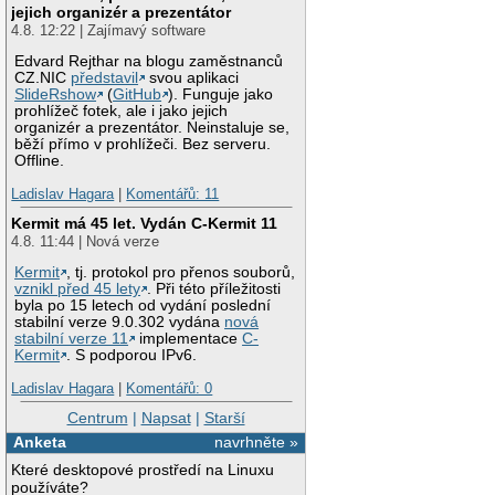
jejich organizér a prezentátor
4.8. 12:22 | Zajímavý software
Edvard Rejthar na blogu zaměstnanců
CZ.NIC
představil
svou aplikaci
SlideRshow
(
GitHub
). Funguje jako
prohlížeč fotek, ale i jako jejich
organizér a prezentátor. Neinstaluje se,
běží přímo v prohlížeči. Bez serveru.
Offline.
Ladislav Hagara
|
Komentářů: 11
Kermit má 45 let. Vydán C-Kermit 11
4.8. 11:44 | Nová verze
Kermit
, tj. protokol pro přenos souborů,
vznikl před 45 lety
. Při této příležitosti
byla po 15 letech od vydání poslední
stabilní verze 9.0.302 vydána
nová
stabilní verze 11
implementace
C-
Kermit
. S podporou IPv6.
Ladislav Hagara
|
Komentářů: 0
Centrum
|
Napsat
|
Starší
Anketa
navrhněte »
Které desktopové prostředí na Linuxu
používáte?