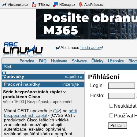
AbcLinuxu.cz
ITBiz.cz
HDmag.cz
AbcPráce.cz
AbcLinuxu
hledá autory
!
Poradna
FAQ
Hardware
Software
Články
Učebnice
Blog
Styl
×
Přihlášení
Zprávičky
napište »
Pracovní nabídky
inzerujte »
Login:
Série bezpečnostních záplat v
Heslo:
produktech Cisco
včera 16:00 | Bezpečnostní upozornění
Neukládat 
Vládní CERT upozorňuje (
𝕏
) na
sérii
bezpečnostních záplat
(CVSS 9.9) v
Používat H
produktech Cisco řešících kritické
zranitelnosti umožňující obejití
autentizace, eskalaci oprávnění,
vzdálené spuštění kódu a odepření