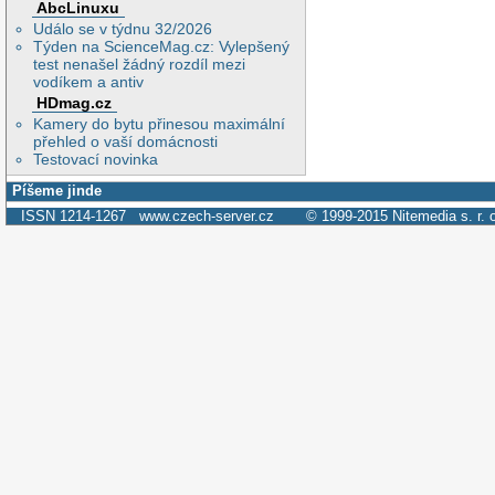
AbcLinuxu
Událo se v týdnu 32/2026
Týden na ScienceMag.cz: Vylepšený
test nenašel žádný rozdíl mezi
vodíkem a antiv
HDmag.cz
Kamery do bytu přinesou maximální
přehled o vaší domácnosti
Testovací novinka
Píšeme jinde
ISSN 1214-1267
www.czech-server.cz
© 1999-2015
Nitemedia s. r. 