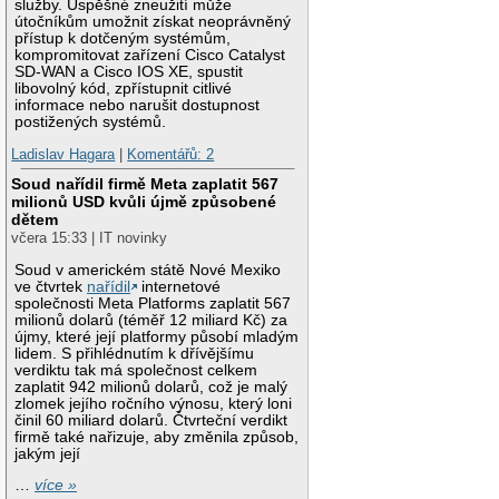
služby. Úspěšné zneužití může
útočníkům umožnit získat neoprávněný
přístup k dotčeným systémům,
kompromitovat zařízení Cisco Catalyst
SD-WAN a Cisco IOS XE, spustit
libovolný kód, zpřístupnit citlivé
informace nebo narušit dostupnost
postižených systémů.
Ladislav Hagara
|
Komentářů: 2
Soud nařídil firmě Meta zaplatit 567
milionů USD kvůli újmě způsobené
dětem
včera 15:33 | IT novinky
Soud v americkém státě Nové Mexiko
ve čtvrtek
nařídil
internetové
společnosti Meta Platforms zaplatit 567
milionů dolarů (téměř 12 miliard Kč) za
újmy, které její platformy působí mladým
lidem. S přihlédnutím k dřívějšímu
verdiktu tak má společnost celkem
zaplatit 942 milionů dolarů, což je malý
zlomek jejího ročního výnosu, který loni
činil 60 miliard dolarů. Čtvrteční verdikt
firmě také nařizuje, aby změnila způsob,
jakým její
…
více »