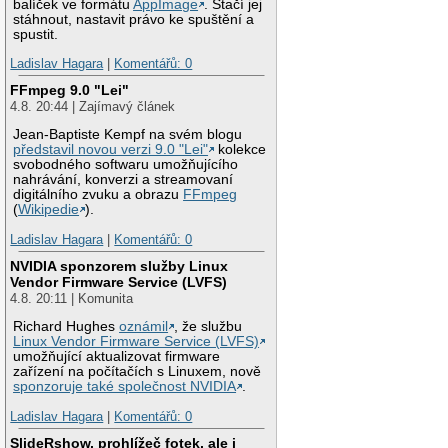
balíček ve formátu
AppImage
. Stačí jej
stáhnout, nastavit právo ke spuštění a
spustit.
Ladislav Hagara
|
Komentářů: 0
FFmpeg 9.0 "Lei"
4.8. 20:44 | Zajímavý článek
Jean-Baptiste Kempf na svém blogu
představil novou verzi 9.0 "Lei"
kolekce
svobodného softwaru umožňujícího
nahrávání, konverzi a streamovaní
digitálního zvuku a obrazu
FFmpeg
(
Wikipedie
).
Ladislav Hagara
|
Komentářů: 0
NVIDIA sponzorem služby Linux
Vendor Firmware Service (LVFS)
4.8. 20:11 | Komunita
Richard Hughes
oznámil
, že službu
Linux Vendor Firmware Service (LVFS)
umožňující aktualizovat firmware
zařízení na počítačích s Linuxem, nově
sponzoruje také společnost NVIDIA
.
Ladislav Hagara
|
Komentářů: 0
SlideRshow, prohlížeč fotek, ale i