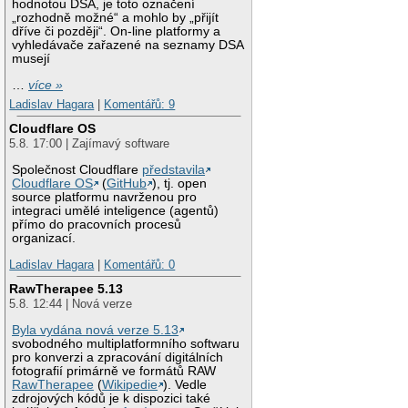
hodnotou DSA, je toto označení
„rozhodně možné“ a mohlo by „přijít
dříve či později“. On-line platformy a
vyhledávače zařazené na seznamy DSA
musejí
…
více »
Ladislav Hagara
|
Komentářů: 9
Cloudflare OS
5.8. 17:00 | Zajímavý software
Společnost Cloudflare
představila
Cloudflare OS
(
GitHub
), tj. open
source platformu navrženou pro
integraci umělé inteligence (agentů)
přímo do pracovních procesů
organizací.
Ladislav Hagara
|
Komentářů: 0
RawTherapee 5.13
5.8. 12:44 | Nová verze
Byla vydána nová verze 5.13
svobodného multiplatformního softwaru
pro konverzi a zpracování digitálních
fotografií primárně ve formátů RAW
RawTherapee
(
Wikipedie
). Vedle
zdrojových kódů je k dispozici také